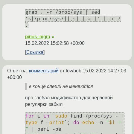
grep . -r /proc/sys | sed
's|/proc/sys/||;s|:| = |' | tr /
.
pinus_nigra
★
15.02.2022 15:02:58 +00:00
Ссылка
Ответ на:
комментарий
от lowbob
15.02.2022 14:27:03
+00:00
в конце слеши не меняются
про глобал модификатор для перловой
регулярки забыл
for
 i 
in
 `
sudo
 find /proc/sys -
type
 f -
print
`; 
do
echo
 -n 
"
$i
 = 
"
 | perl -pe 