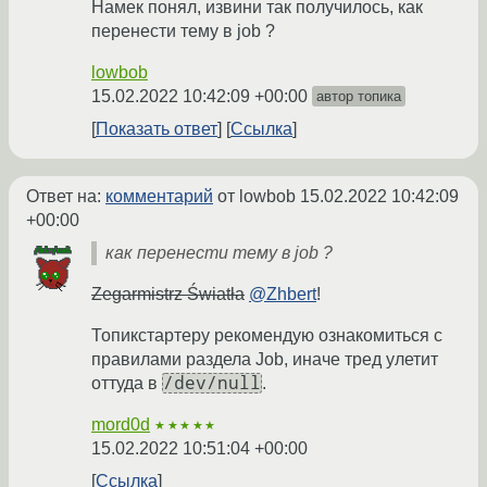
Намек понял, извини так получилось, как
перенести тему в job ?
lowbob
15.02.2022 10:42:09 +00:00
автор топика
Показать ответ
Ссылка
Ответ на:
комментарий
от lowbob
15.02.2022 10:42:09
+00:00
как перенести тему в job ?
Zegarmistrz Światła
@Zhbert
!
Топикстартеру рекомендую ознакомиться с
правилами раздела Job, иначе тред улетит
/dev/null
оттуда в
.
mord0d
★★★★★
15.02.2022 10:51:04 +00:00
Ссылка