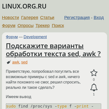
LINUX.ORG.RU
Новости
Галерея
Статьи
Регистрация
-
Вход
Форум
Опросы
Трекер
Поиск
Форум
—
Development
Подскажите варианты
обработки текста sed, awk ?
awk
,
sed
Приветствую, попробовал погуглить все
возможные примеры с sed и awk, ничего
0
найти похожего не смог, решил спросить,
реально ли такое сделать?
1
Имеем вывод
sudo
 find /proc/sys -
type
 f -
print
 -