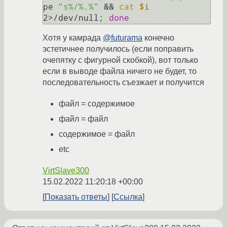
pe 
"s%/%.%"
 && 
cat
$i
2>/dev/null; 
done
Хотя у камрада
@futurama
конечно
эстетичнее получилось (если поправить
очепятку c фигурной скобкой), вот только
если в выводе файла ничего не будет, то
последовательность съезжает и получится
файл = содержимое
файл = файл
содержимое = файл
etc
VirtSlave300
15.02.2022 11:20:18 +00:00
Показать ответы
Ссылка