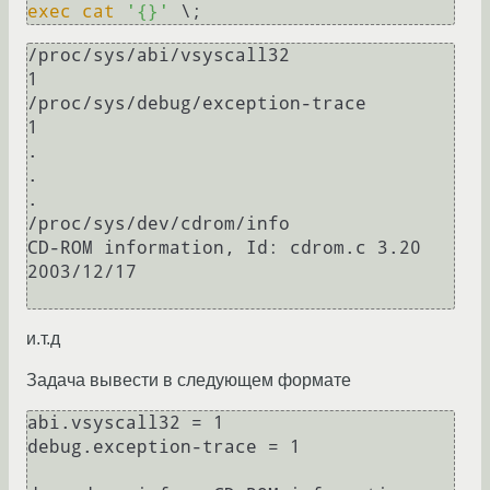
exec
cat
'{}'
/proc/sys/abi/vsyscall32

1

/proc/sys/debug/exception-trace

1

.

.

.

/proc/sys/dev/cdrom/info

CD-ROM information, Id: cdrom.c 3.20 
2003/12/17

и.т.д
Задача вывести в следующем формате
abi.vsyscall32 = 1

debug.exception-trace = 1
