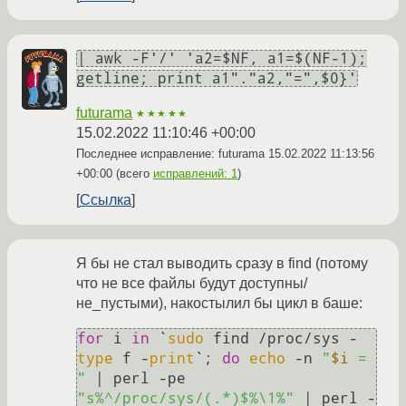
| awk -F'/' 'a2=$NF, a1=$(NF-1);
getline; print a1"."a2,"=",$0}'
futurama
★★★★★
15.02.2022 11:10:46 +00:00
Последнее исправление: futurama
15.02.2022 11:13:56
+00:00
(всего
исправлений: 1
)
Ссылка
Я бы не стал выводить сразу в find (потому
что не все файлы будут доступны/
не_пустыми), накостылил бы цикл в баше:
for
 i 
in
 `
sudo
 find /proc/sys -
type
 f -
print
`; 
do
echo
 -n 
"
$i
 = 
"
 | perl -pe 
"s%^/proc/sys/(.*)$%\1%"
 | perl -