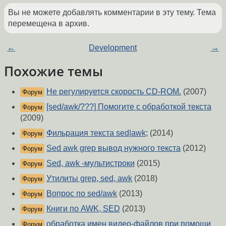
Вы не можете добавлять комментарии в эту тему. Тема
перемещена в архив.
←
Development
→
Похожие темы
Не регулируется скорость CD-ROM.
(2007)
Форум
[sed/awk/???] Помогите с обработкой текста
Форум
(2009)
Фильрация текста sed|awk;
(2014)
Форум
Sed awk grep вывод нужного текста
(2012)
Форум
Sed, awk -мультистроки
(2015)
Форум
Утилиты grep, sed, awk
(2018)
Форум
Вопрос по sed/awk
(2013)
Форум
Книги по AWK, SED
(2013)
Форум
обработка имен видео-файлов при помощи
Форум