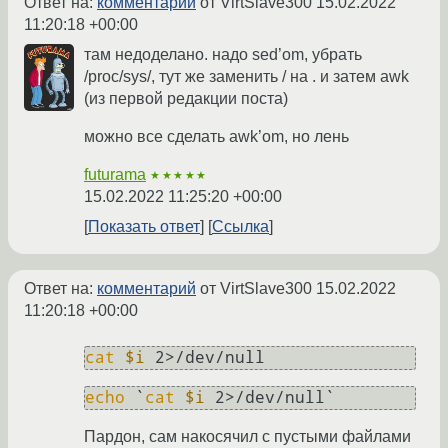
Ответ на:
комментарий
от VirtSlave300
15.02.2022
11:20:18 +00:00
там недоделано. надо sed’om, убрать
/proc/sys/, тут же заменить / на . и затем awk
(из первой редакции поста)
можно все сделать awk’om, но лень
futurama
★★★★★
15.02.2022 11:25:20 +00:00
Показать ответ
Ссылка
Ответ на:
комментарий
от VirtSlave300
15.02.2022
11:20:18 +00:00
cat
$i
echo
 `
cat
$i
Пардон, сам накосячил с пустыми файлами