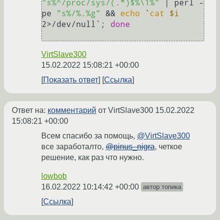
"s%^/proc/sys/(.*)$%\1%"
 | perl -
pe 
"s%/%.%g"
 && 
echo
 `
cat
$i
2>/dev/null`; 
done
VirtSlave300
15.02.2022 15:08:21 +00:00
Показать ответ
Ссылка
Ответ на:
комментарий
от VirtSlave300
15.02.2022
15:08:21 +00:00
Всем спасибо за помощь,
@VirtSlave300
все заработалто,
@pinus_nigra
, четкое
решение, как раз что нужно.
lowbob
16.02.2022 10:14:42 +00:00
автор топика
Ссылка