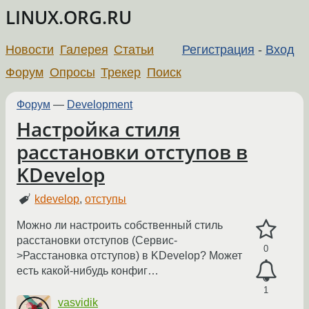
LINUX.ORG.RU
Новости
Галерея
Статьи
Регистрация
-
Вход
Форум
Опросы
Трекер
Поиск
Форум
—
Development
Настройка стиля
расстановки отступов в
KDevelop
kdevelop
,
отступы
Можно ли настроить собственный стиль
расстановки отступов (Сервис-
0
>Расстановка отступов) в KDevelop? Может
есть какой-нибудь конфиг…
1
vasvidik