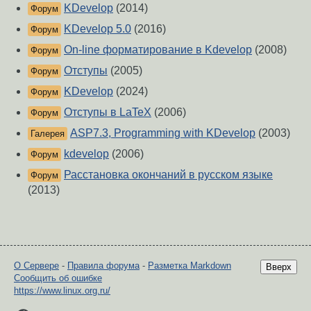
KDevelop
(2014)
Форум
KDevelop 5.0
(2016)
Форум
Оn-line форматирование в Kdevelop
(2008)
Форум
Отступы
(2005)
Форум
KDevelop
(2024)
Форум
Отступы в LaTeX
(2006)
Форум
ASP7.3, Programming with KDevelop
(2003)
Галерея
kdevelop
(2006)
Форум
Расстановка окончаний в русском языке
Форум
(2013)
О Сервере
-
Правила форума
-
Разметка Markdown
Вверх
Сообщить об ошибке
https://www.linux.org.ru/