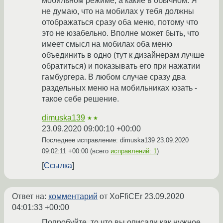
мобильном режиме, а какие в обычном. Я
не думаю, что на мобилах у тебя должны
отображаться сразу оба меню, потому что
это не юзабельно. Вполне может быть, что
имеет смысл на мобилах оба меню
объединить в одно (тут к дизайнерам лучше
обратиться) и показывать его при нажатии
гамбургера. В любом случае сразу два
раздельных меню на мобильниках юзать -
такое себе решение.
dimuska139
★★
23.09.2020 09:00:10 +00:00
Последнее исправление: dimuska139
23.09.2020
09:02:11 +00:00
(всего
исправлений: 1
)
Ссылка
Ответ на:
комментарий
от XoFfiCEr
23.09.2020
04:01:33 +00:00
Попробуйте, то что вы описали как нужное