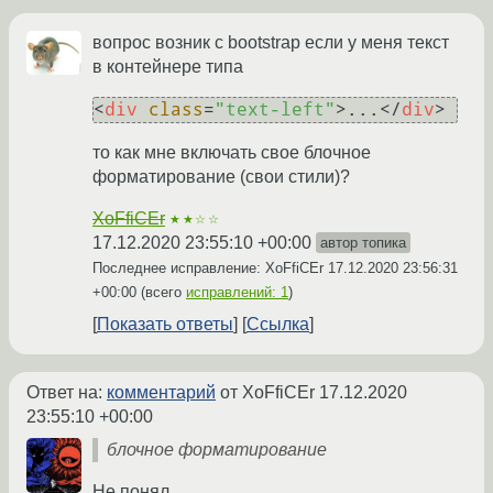
вопрос возник с bootstrap если у меня текст
в контейнере типа
<
div
class
=
"text-left"
>
...
</
div
>
то как мне включать свое блочное
форматирование (свои стили)?
XoFfiCEr
★★☆☆
17.12.2020 23:55:10 +00:00
автор топика
Последнее исправление: XoFfiCEr
17.12.2020 23:56:31
+00:00
(всего
исправлений: 1
)
Показать ответы
Ссылка
Ответ на:
комментарий
от XoFfiCEr
17.12.2020
23:55:10 +00:00
блочное форматирование
Не понял.