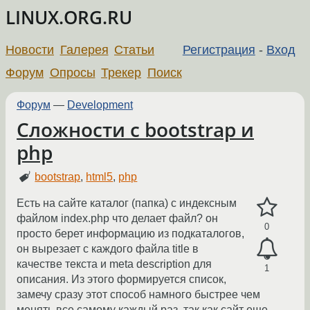
LINUX.ORG.RU
Новости
Галерея
Статьи
Регистрация
-
Вход
Форум
Опросы
Трекер
Поиск
Форум
—
Development
Сложности с bootstrap и
php
bootstrap
,
html5
,
php
Есть на сайте каталог (папка) с индексным
файлом index.php что делает файл? он
0
просто берет информацию из подкаталогов,
он вырезает с каждого файла title в
качестве текста и meta description для
1
описания. Из этого формируется список,
замечу сразу этот способ намного быстрее чем
менять все самому каждый раз, так как сайт еще