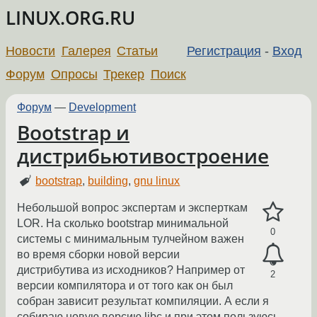
LINUX.ORG.RU
Новости
Галерея
Статьи
Регистрация
-
Вход
Форум
Опросы
Трекер
Поиск
Форум
—
Development
Bootstrap и
дистрибьютивостроение
bootstrap
,
building
,
gnu linux
Небольшой вопрос экспертам и эксперткам
LOR. На сколько bootstrap минимальной
0
системы с минимальным тулчейном важен
во время сборки новой версии
дистрибутива из исходников? Например от
2
версии компилятора и от того как он был
собран зависит результат компиляции. А если я
собираю новую версию libc и при этом пользуюсь