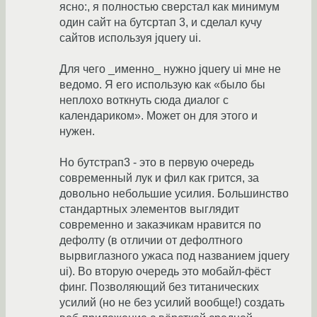
ясно:, я полностью сверстал как минимум
один сайт на бутсртап 3, и сделал кучу
сайтов используя jquery ui.
Для чего _именно_ нужно jquery ui мне не
ведомо. Я его использую как «было бы
неплохо воткнуть сюда диалог с
календариком». Может он для этого и
нужен.
Но бутстрап3 - это в первую очередь
современный лук и фил как грится, за
довольно небольшие усилия. Большинство
стандартных элементов выглядит
современно и заказчикам нравится по
дефолту (в отличии от дефолтного
вырвиглазного ужаса под названием jquery
ui). Во вторую очередь это мобайл-фёст
финг. Позволяющий без титанических
усилий (но не без усилий вообще!) создать