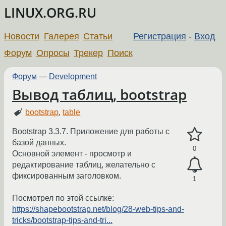
LINUX.ORG.RU
Новости
Галерея
Статьи
Регистрация
-
Вход
Форум
Опросы
Трекер
Поиск
Форум
—
Development
Вывод таблиц, bootstrap
bootstrap
,
table
Bootstrap 3.3.7. Приложение для работы с
базой данных.
0
Основной элемент - просмотр и
редактирование таблиц, желательно с
фиксированным заголовком.
1
Посмотрел по этой ссылке:
https://shapebootstrap.net/blog/28-web-tips-and-
tricks/bootstrap-tips-and-tri...