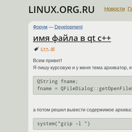
LINUX.ORG.RU
Новости
Г
Форум
—
Development
имя файла в qt c++
c++
,
qt
Всем привет!
Я пишу курсовую и у меня тема архиватор, 
QString fname;

fname = QFileDialog::getOpenFile
а потом решил вывести содержимое архива:
system("gzip -l ")