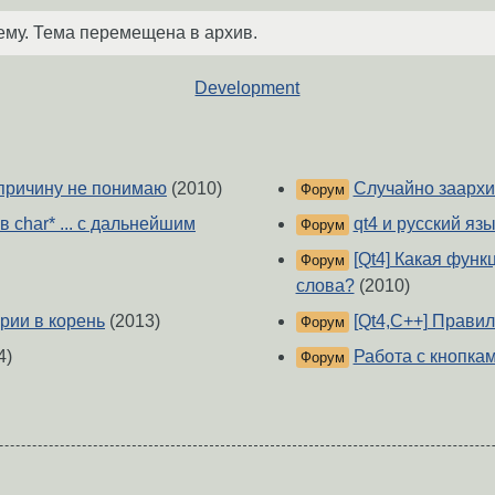
ему. Тема перемещена в архив.
Development
. причину не понимаю
(2010)
Случайно заархи
Форум
в char* ... с дальнейшим
qt4 и русский язы
Форум
[Qt4] Какая функ
Форум
слова?
(2010)
рии в корень
(2013)
[Qt4,C++] Прави
Форум
4)
Работа с кнопкам
Форум