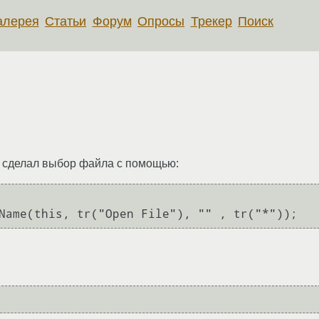
алерея
Статьи
Форум
Опросы
Трекер
Поиск
я сделал выбор файла с помощью:
Name(this, tr("Open File"), "" , tr("*"));