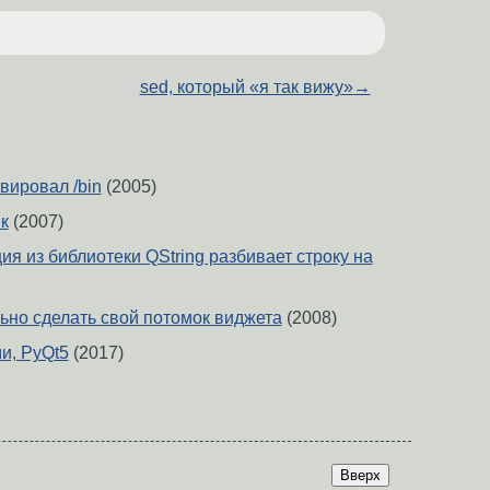
sed, который «я так вижу»
→
вировал /bin
(2005)
к
(2007)
ция из библиотеки QString разбивает строку на
льно сделать свой потомок виджета
(2008)
и, PyQt5
(2017)
Вверх