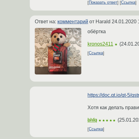
Показать ответ
Ссылка
Ответ на:
комментарий
от Harald
24.01.2020 
обёртка
kronos2411
(
24.01.2
★
Ссылка
https://doc.qt.io/qt-5/qs
Хотя как делать прави
bhfq
(
25.01.20
★★★★★
Ссылка