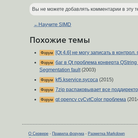
Вы не можете добавлять комментарии в эту т
←
Научите SIMD
Похожие темы
[Qt 4.6] не могу записать в контрол
Форум
баг в Qt проблема конверта QString 
Форум
Segmentation fault
(2003)
kf5.kservice.sycoca
(2015)
Форум
7zip распаковывает все поддиректо
Форум
qt opencv cvCvtColor проблема
(201
Форум
О Сервере
-
Правила форума
-
Разметка Markdown