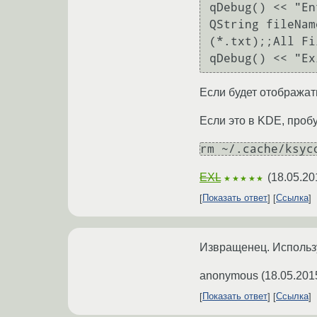
qDebug() << "En
QString fileNam
(*.txt);;All Fi
qDebug() << "Ex
Если будет отображать
Если это в KDE, проб
rm ~/.cache/ksyc
EXL
(
18.05.20
★★★★★
Показать ответ
Ссылка
Извращенец. Используй
anonymous
(
18.05.201
Показать ответ
Ссылка