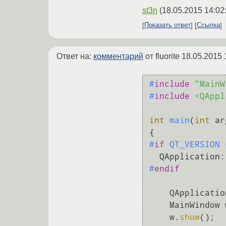
st3n
(
18.05.2015 14:02
Показать ответ
Ссылка
Ответ на:
комментарий
от fluorite
18.05.2015 
#
include
"MainW
#
include
<QAppl
int
main
(
int
 ar
#
if
 QT_VERSION 
  QApplication:
#
endif
QApplicatio
    MainWindow w;

    w.
show
();
