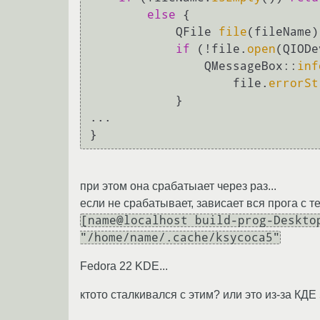
else
 { 

            QFile 
file
(fileName);
if
 (!file.
open
(QIODe
                QMessageBox::
inf
                    file.
errorSt
            }  

... 

} 
при этом она срабатыает через раз...
если не срабатывает, зависает вся прога с т
[name@localhost build-prog-Deskto
"/home/name/.cache/ksycoca5"
Fedora 22 KDE...
ктото сталкивался с этим? или это из-за КДЕ 5.