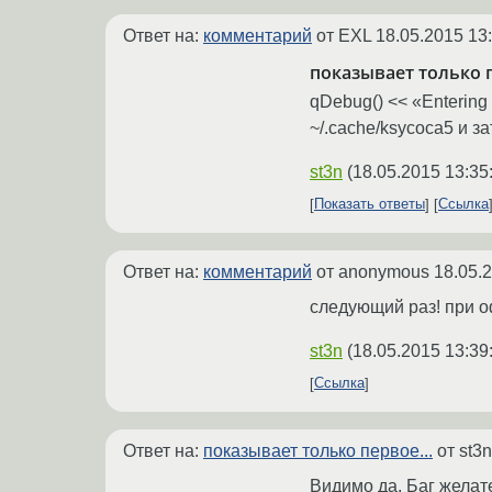
Ответ на:
комментарий
от EXL
18.05.2015 13
показывает только п
qDebug() << «Entering
~/.cache/ksycoca5 и за
st3n
(
18.05.2015 13:35
Показать ответы
Ссылка
Ответ на:
комментарий
от anonymous
18.05.
следующий раз! при 
st3n
(
18.05.2015 13:39
Ссылка
Ответ на:
показывает только первое...
от st3
Видимо да. Баг желат