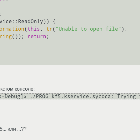
 

vice::ReadOnly)) { 

ormation
(
this
, 
tr
(
"Unable to open file"
), 

ring
()); 
return
; 

екстом консоле:
p-Debug]$ ./PROG kf5.kservice.sycoca: Trying 
.. или ...??