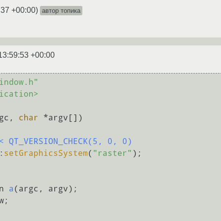
:37 +00:00
)
автор топика
13:59:53 +00:00
indow.h"
ication>
gc, 
char
 *argv[])
< QT_VERSION_CHECK(5, 0, 0)
:
setGraphicsSystem
(
"raster"
n 
a
(argc, argv)
;
