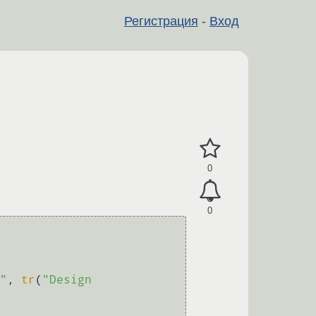
Регистрация
-
Вход
0
0
"
, 
tr
(
"Design 