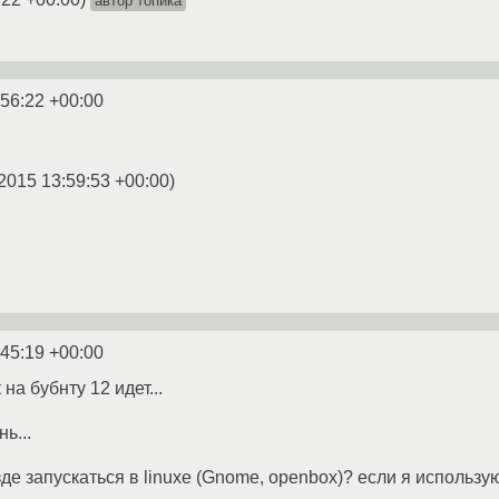
автор топика
:56:22 +00:00
2015 13:59:53 +00:00
)
:45:19 +00:00
на бубнту 12 идет...
ь...
зде запускаться в linuxе (Gnome, openbox)? если я использую