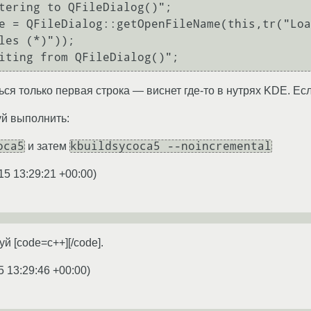
tering to QFileDialog()";

e = QFileDialog::getOpenFileName(this,tr("Loa
les (*)")); 

iting from QFileDialog()";
ся только первая строка — виснет где-то в нутрях KDE. Ес
уй выполнить:
oca5
kbuildsycoca5 --noincremental
и затем
15 13:29:21 +00:00
)
 [code=c++][/code].
5 13:29:46 +00:00
)