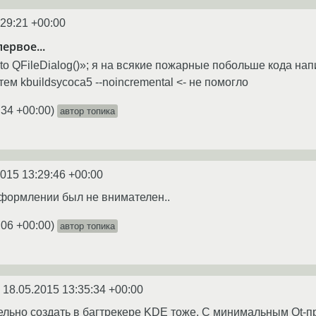
:29:21 +00:00
ервое...
 to QFileDialog()»; я на всякие пожарные побольше кода нап
тем kbuildsycoca5 --noincremental <- не помогло
:34 +00:00
)
автор топика
2015 13:29:46 +00:00
оформлении был не внимателен..
:06 +00:00
)
автор топика
n
18.05.2015 13:35:34 +00:00
ельно создать в багтрекере KDE тоже. С минимальным Qt-п