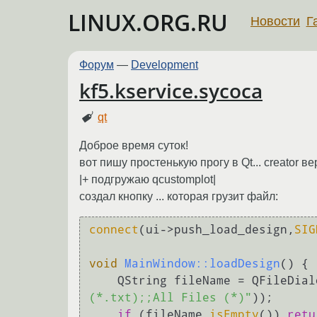
LINUX.ORG.RU
Новости
Г
Форум
—
Development
kf5.kservice.sycoca
qt
Доброе время суток!
вот пишу простенькую прогу в Qt... creator вер
|+ подгружаю qcustomplot|
создал кнопку ... которая грузит файл:
connect
(ui->push_load_design,
SIG
void
MainWindow::loadDesign
()
{ 

    QString fileName = QFileDia
(*.txt);;All Files (*)"
)); 

if
 (fileName.
isEmpty
()) 
retu