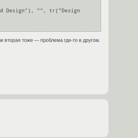
d Design"), "", tr("Design 
ли вторая тоже — проблема где-то в другом.