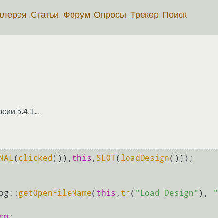
алерея
Статьи
Форум
Опросы
Трекер
Поиск
сии 5.4.1...
NAL
(
clicked
()),
this
,
SLOT
(
loadDesign
())); 

log::
getOpenFileName
(
this
,
tr
(
"Load Design"
), 
"
rn
;
