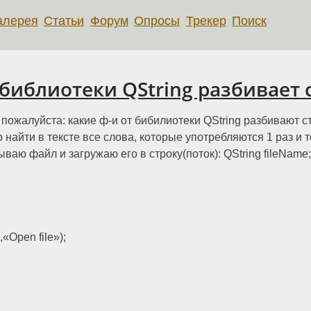
алерея
Статьи
Форум
Опросы
Трекер
Поиск
 библиотеки QString разбивает 
пожалуйста: какие ф-и от бибилиотеки QString разбивают с
 найти в тексте все слова, которые употребляются 1 раз и 
ваю файл и загружаю его в строку(поток): QString fileName;
«Open file»);