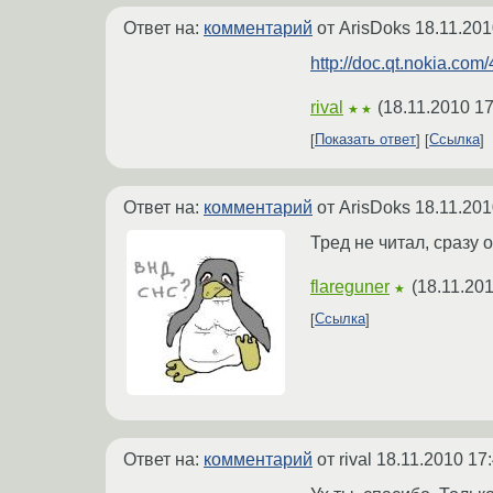
Ответ на:
комментарий
от ArisDoks
18.11.201
http://doc.qt.nokia.com/
rival
(
18.11.2010 17
★★
Показать ответ
Ссылка
Ответ на:
комментарий
от ArisDoks
18.11.201
Тред не читал, сразу 
flareguner
(
18.11.201
★
Ссылка
Ответ на:
комментарий
от rival
18.11.2010 17