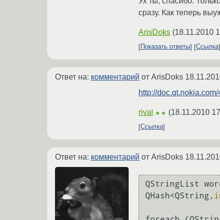
Ух ты, спасибо. Тольк
сразу. Как теперь выу
ArisDoks
(
18.11.2010 1
Показать ответы
Ссылка
Ответ на:
комментарий
от ArisDoks
18.11.201
http://doc.qt.nokia.com
rival
(
18.11.2010 17
★★
Ссылка
Ответ на:
комментарий
от ArisDoks
18.11.201
QStringList word
QHash<QString,
i
foreach (QStrin