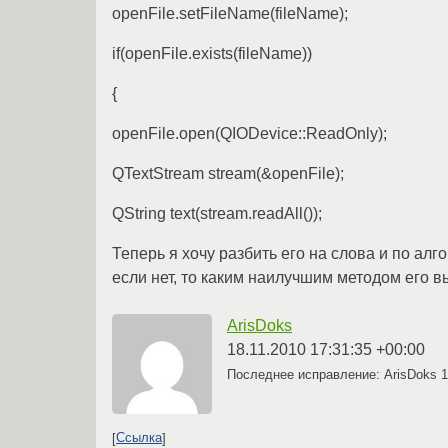
openFile.setFileName(fileName);
if(openFile.exists(fileName))
{
openFile.open(QIODevice::ReadOnly);
QTextStream stream(&openFile);
QString text(stream.readAll());
Теперь я хочу разбить его на слова и по алг
если нет, то каким наилучшим методом его 
ArisDoks
18.11.2010 17:31:35 +00:00
Последнее исправление: ArisDoks
1
Ссылка