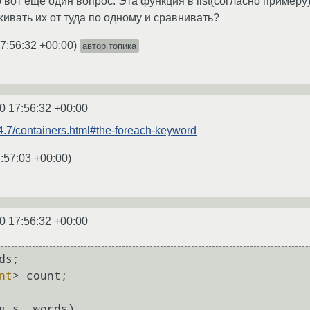
о вот еще один вопрос: Эта функция в list(согласно примеру
живать их от туда по одному и сравнивать?
7:56:32 +00:00
)
автор топика
0 17:56:32 +00:00
/4.7/containers.html#the-foreach-keyword
:57:03 +00:00
)
0 17:56:32 +00:00
s;

nt
> count;

g s, words)
