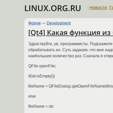
LINUX.ORG.RU
Новости
Г
Форум
—
Development
[Qt4] Какая функция из
Здраствуйте, ув. программисты. Подскажите 
обрабатывать их. Суть задания, что мне надо
наибольшее количество раз. Сначала я откры
QFile openFile;
if(str.isEmpty())
fileName = QFileDialog::getOpenFileName(this,
else
fileName = str;