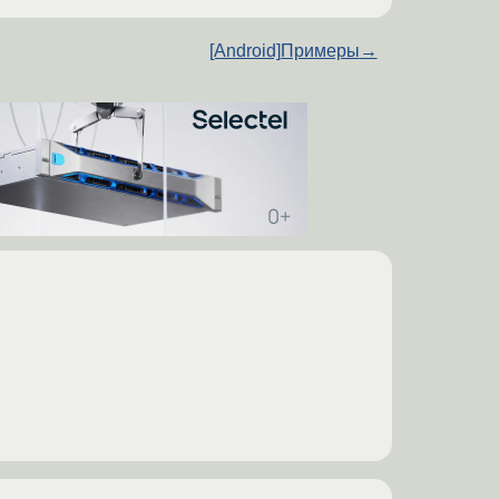
[Android]Примеры
→