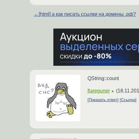
←
[html] а как писать ссылки на домены .рф?
QString::count
flareguner
(
18.11.201
★
Показать ответ
Ссылка