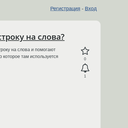
Регистрация
-
Вход
строку на слова?
троку на слова и помогают
то которое там используется
0
1