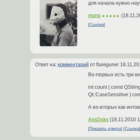
для начала нужно нау
mono
(
18.11.2
★★★★★
Ссылка
Ответ на:
комментарий
от flareguner
18.11.20
Во-первых есть три ви
int count ( const QStrin
Qt::CaseSensitive ) con
А во-вторых как инто
ArisDoks
(
18.11.2010 1
Показать ответы
Ссылка