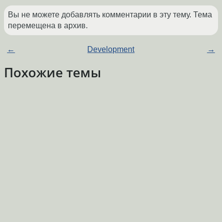
Вы не можете добавлять комментарии в эту тему. Тема
перемещена в архив.
←
Development
→
Похожие темы
проблема с qsslsocket
(2018)
Форум
SMTP клиент - разрывы в тексте письма.
Форум
(2013)
Qt UDP поверх VPN
(2014)
Форум
[Qt] UDP checksum incorrect
(2008)
Форум
OpenSuse 12.1 + Qt udp socket.
(2012)
Форум
UDP такое UDP
(2013)
Форум
UDP
(2019)
Форум
Отваливается UDP
(2025)
Форум