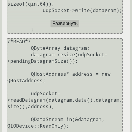
sizeof(qint64));

            udpSocket->write(datagram);

Развернуть
/*READ*/

        QByteArray datagram;

        datagram.resize(udpSocket-
>pendingDatagramSize());

        QHostAddress* address = new 
QHostAddress;

        udpSocket-
>readDatagram(datagram.data(),datagram.
size(),address);

        QDataStream in(&datagram, 
QIODevice::ReadOnly);
