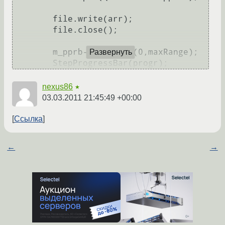
        file.write(arr);

        file.close();

        m_pprb->setRange(0,maxRange);

Развернуть
nexus86
★
03.03.2011 21:45:49 +00:00
Ссылка
←
→