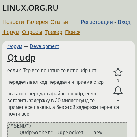
LINUX.ORG.RU
Новости
Галерея
Статьи
Регистрация
-
Вход
Форум
Опросы
Трекер
Поиск
Форум
—
Development
Qt udp
если c Tcp все понятно то вот с udp нет
0
переделывал код передачи и приема с tcp
пытаюсь передать файлы по udp, если
1
вставить задержку в 30 милисекунд то
примет все пакеты, а без этой задержки теряется
почти все
/*SEND*/

    QUdpSocket* udpSocket = new 