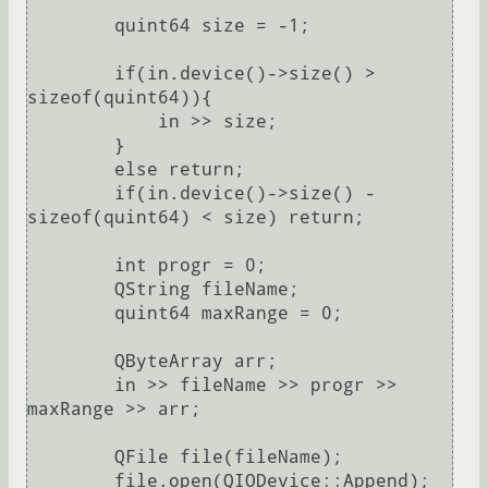
        quint64 size = -1;

        if(in.device()->size() > 
sizeof(quint64)){

            in >> size;

        }

        else return;

        if(in.device()->size() - 
sizeof(quint64) < size) return;

        int progr = 0;

        QString fileName;

        quint64 maxRange = 0;

        QByteArray arr;

        in >> fileName >> progr >> 
maxRange >> arr;

        QFile file(fileName);

        file.open(QIODevice::Append);
