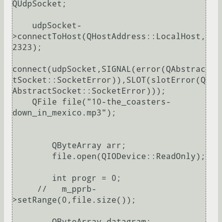
QUdpSocket;

    udpSocket-
>connectToHost(QHostAddress::LocalHost,
2323);

connect(udpSocket,SIGNAL(error(QAbstrac
tSocket::SocketError)),SLOT(slotError(Q
AbstractSocket::SocketError)));

    QFile file("10-the_coasters-
down_in_mexico.mp3");

        QByteArray arr;

        file.open(QIODevice::ReadOnly);

        int progr = 0;

     //   m_pprb-
>setRange(0,file.size());

        QByteArray datagram;
