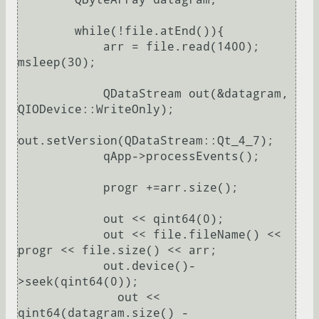
        while(!file.atEnd()){

            arr = file.read(1400);

msleep(30);

            QDataStream out(&datagram, 
QIODevice::WriteOnly);

out.setVersion(QDataStream::Qt_4_7);

            qApp->processEvents();

            progr +=arr.size();

            out << qint64(0);

            out << file.fileName() << 
progr << file.size() << arr;

            out.device()-
>seek(qint64(0));

              out << 
qint64(datagram.size() - 