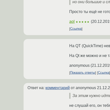
но они большие и с
Просто ты ещё не гото
aol
(
20.12.201
★★★★★
Ссылка
На QT (QuickTime) не
На Qt же можно и не т
anonymous
(
21.12.201
Показать ответы
Ссылка
Ответ на:
комментарий
от anonymous
21.12.
За этим нужно идти
не слушай его, он теб