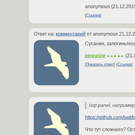
anonymous
(
21.12.201
Ссылка
Ответ на:
комментарий
от anonymous
21.12.
Сусанин, залогиньтесь
peregrine
(
21.
★★★★★
Показать ответ
Ссылка
lxqt-panel, наприме
https://github.com/lxqt/
Что тут сложного? Ост