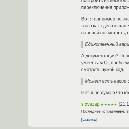
построить из десктоп
переключения приложе
Вот я например не зн
знаю как сделать пане
панелей посмотреть, с
Единственный вари
А документация? Перв
умеет сам Qt, проблем
смотреть чужой код.
Может есть какие 
Нет, я не думаю что к
slovazap
(
21.1
★★★★★
Последнее исправление: s
Ссылка