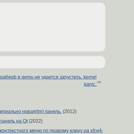
satilepb в qemu не удается запустить. kernel
→
panic.
ипиально новая(tm) панель.
(2012)
панель на Qt
(2022)
онтекстного меню по правому клину на xfce4-