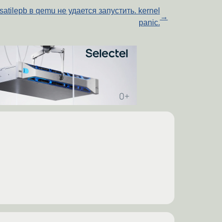
satilepb в qemu не удается запустить. kernel
→
panic.