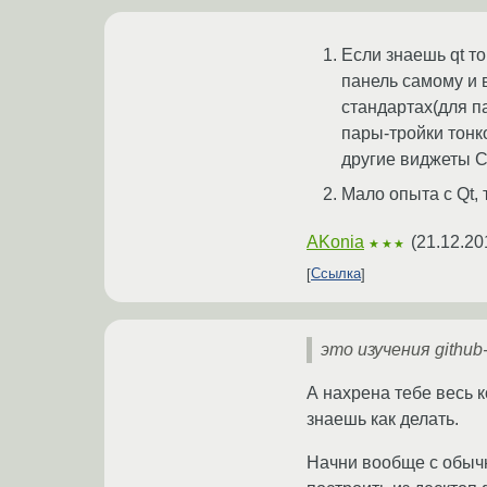
Если знаешь qt т
панель самому и 
стандартах(для па
пары-тройки тонк
другие виджеты С
Мало опыта с Qt,
AKonia
(
21.12.20
★★★
Ссылка
это изучения github
А нахрена тебе весь 
знаешь как делать.
Начни вообще с обыч