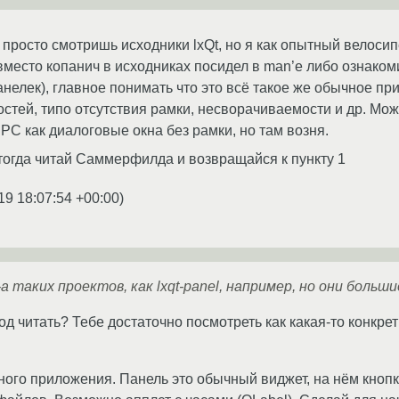
о просто смотришь исходники lxQt, но я как опытный велоси
вместо копанич в исходниках посидел в man’е либо ознаком
нелек), главное понимать что это всё такое же обычное пр
остей, типо отсутствия рамки, несворачиваемости и др. Мо
РС как диалоговые окна без рамки, но там возня.
 тогда читай Саммерфилда и возвращайся к пункту 1
19 18:07:54 +00:00
)
-а таких проектов, как lxqt-panel, например, но они больш
код читать? Тебе достаточно посмотреть как какая-то конкр
ного приложения. Панель это обычный виджет, на нём кно