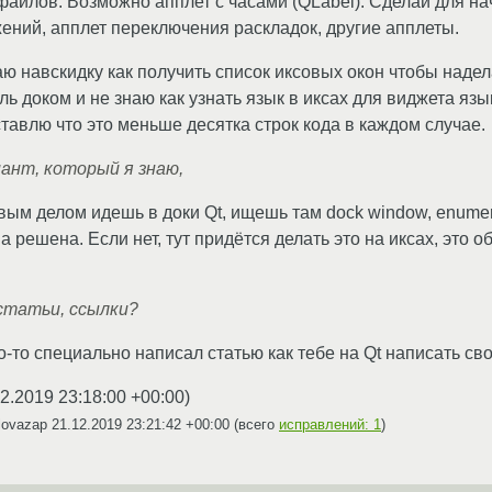
 файлов. Возможно апплет с часами (QLabel). Сделай для на
ний, апплет переключения раскладок, другие апплеты.
аю навскидку как получить список иксовых окон чтобы надел
ль доком и не знаю как узнать язык в иксах для виджета яз
тавлю что это меньше десятка строк кода в каждом случае.
ант, который я знаю,
ым делом идешь в доки Qt, ищешь там dock window, enumerat
а решена. Если нет, тут придётся делать это на иксах, это 
статьи, ссылки?
то-то специально написал статью как тебе на Qt написать св
2.2019 23:18:00 +00:00
)
lovazap
21.12.2019 23:21:42 +00:00
(всего
исправлений: 1
)