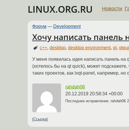
LINUX.ORG.RU
Новости
Г
Форум
—
Development
Хочу написать панель 
c++
,
desktop
,
desktop environment
,
qt
,
qtqu
У меня появилась идея написать панель на q
(хотелось бы на qt quick), может подскажете,
таких проектов, как lxqt-panel, например, н
rahdah06
20.12.2019 20:58:34 +00:00
Последнее исправление: rahdah06
2
Ссылка