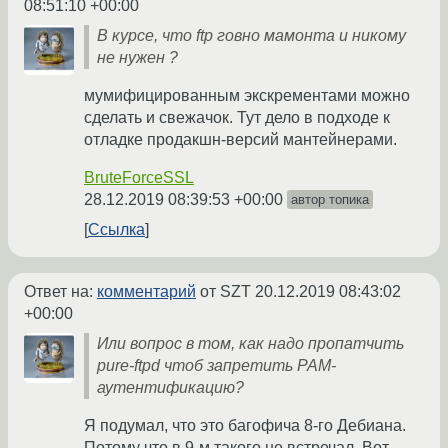
08:51:10 +00:00
В курсе, что ftp говно мамонта и никому
не нужен ?
мумифицированным экскрементами можно
сделать и свежачок. Тут дело в подходе к
отладке продакшн-версий мантейнерами.
BruteForceSSL
28.12.2019 08:39:53 +00:00
автор топика
Ссылка
Ответ на:
комментарий
от SZT
20.12.2019 08:43:02
+00:00
Или вопрос в том, как надо пропатчить
pure-ftpd чтоб запретить PAM-
аутентификацию?
Я подумал, что это багофича 8-го Дебиана.
Потому что в 9-м такого не встречал. Вот