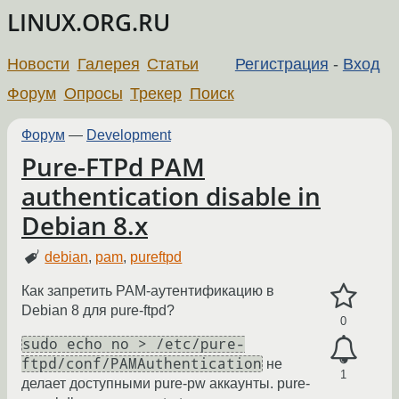
LINUX.ORG.RU
Новости
Галерея
Статьи
Регистрация
-
Вход
Форум
Опросы
Трекер
Поиск
Форум
—
Development
Pure-FTPd PAM
authentication disable in
Debian 8.x
debian
,
pam
,
pureftpd
Как запретить PAM-аутентификацию в
Debian 8 для pure-ftpd?
0
sudo echo no > /etc/pure-
ftpd/conf/PAMAuthentication
не
1
делает доступными pure-pw аккаунты. pure-