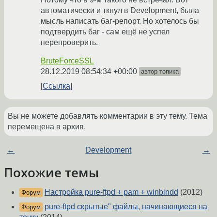
автоматически и ткнул в Development, была
мысль написать баг-репорт. Но хотелось бы
подтвердить баг - сам ещё не успел
перепроверить.
BruteForceSSL
28.12.2019 08:54:34 +00:00
автор топика
Ссылка
Вы не можете добавлять комментарии в эту тему. Тема
перемещена в архив.
←
Development
→
Похожие темы
Настройка pure-ftpd + pam + winbindd
(2012)
Форум
pure-ftpd скрытые" файлы, начинающиеся на
Форум