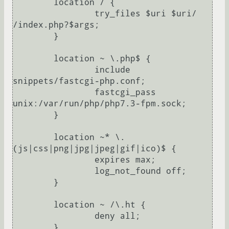
        location / {

                try_files $uri $uri/ 
/index.php?$args;

        }

        location ~ \.php$ {

                include 
snippets/fastcgi-php.conf;

                fastcgi_pass 
unix:/var/run/php/php7.3-fpm.sock;

        }

        location ~* \.
(js|css|png|jpg|jpeg|gif|ico)$ {

                expires max;

                log_not_found off;

        }

        location ~ /\.ht {

                deny all;

        }
