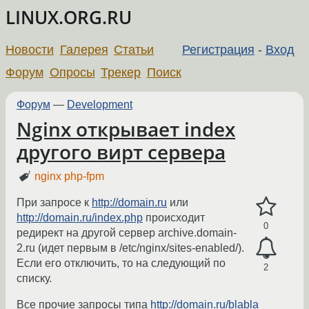
LINUX.ORG.RU
Новости
Галерея
Статьи
Регистрация
-
Вход
Форум
Опросы
Трекер
Поиск
Форум
—
Development
Nginx открывает index
другого вирт сервера
nginx php-fpm
При запросе к
http://domain.ru
или
http://domain.ru/index.php
происходит
0
редирект на другой сервер archive.domain-
2.ru (идет первым в /etc/nginx/sites-enabled/).
Если его отключить, то на следующий по
2
списку.
Все прочие запросы типа
http://domain.ru/blabla