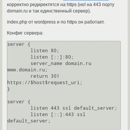
корректно редиректятся на https (но! на 443 порту
domain.ru и так единственный сервер).
index.php от wordpress и по https он работает.
Конфиг сервера:
server {

        listen 80;

        listen [::]:80;

        server_name domain.ru 
www.domain.ru;

        return 301 
https://$host$request_uri;

}

server {

        listen 443 ssl default_server;

        listen [::]:443 ssl 
default_server;
