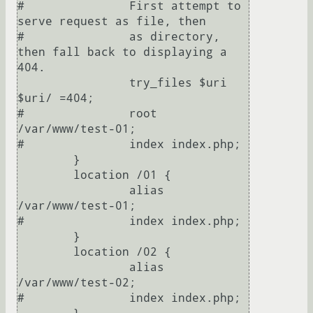
#		First attempt to 
serve request as file, then

#		as directory, 
then fall back to displaying a 
404.

		try_files $uri 
$uri/ =404;

#		root 
/var/www/test-01;

#		index index.php;

	}

	location /01 {

		alias 
/var/www/test-01;

#		index index.php;

	}

	location /02 {

		alias 
/var/www/test-02;

#		index index.php;
