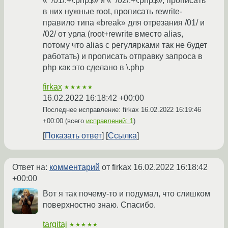
«^/01/.+\.php$» и «^/02/.+\.php$», прописать
в них нужные root, прописать rewrite-
правило типа «break» для отрезания /01/ и
/02/ от урла (root+rewrite вместо alias,
потому что alias с регулярками так не будет
работать) и прописать отправку запроса в
php как это сделано в \.php
firkax
★★★★★
16.02.2022 16:18:42 +00:00
Последнее исправление: firkax
16.02.2022 16:19:46
+00:00
(всего
исправлений: 1
)
Показать ответ
Ссылка
Ответ на:
комментарий
от firkax
16.02.2022 16:18:42
+00:00
Вот я так почему-то и подумал, что слишком
поверхностно знаю. Спасибо.
targitaj
★★★★★