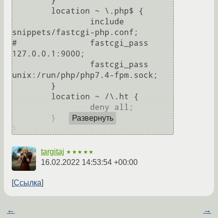
	}

	location ~ \.php$ {

		include 
snippets/fastcgi-php.conf;

#		fastcgi_pass 
127.0.0.1:9000;

		fastcgi_pass 
unix:/run/php/php7.4-fpm.sock;

	}

	location ~ /\.ht {

		deny all;

	}

Развернуть
targitaj
★★★★★
16.02.2022 14:53:54 +00:00
Ссылка
←
→