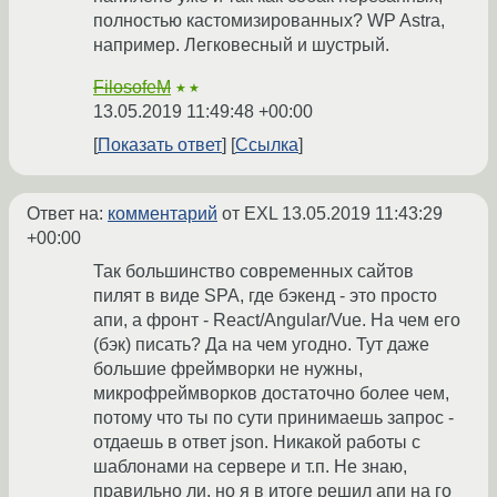
полностью кастомизированных? WP Astra,
например. Легковесный и шустрый.
FilosofeM
★★
13.05.2019 11:49:48 +00:00
Показать ответ
Ссылка
Ответ на:
комментарий
от EXL
13.05.2019 11:43:29
+00:00
Так большинство современных сайтов
пилят в виде SPA, где бэкенд - это просто
апи, а фронт - React/Angular/Vue. На чем его
(бэк) писать? Да на чем угодно. Тут даже
большие фреймворки не нужны,
микрофреймворков достаточно более чем,
потому что ты по сути принимаешь запрос -
отдаешь в ответ json. Никакой работы с
шаблонами на сервере и т.п. Не знаю,
правильно ли, но я в итоге решил апи на го