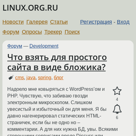
LINUX.ORG.RU
Новости
Галерея
Статьи
Регистрация
-
Вход
Форум
Опросы
Трекер
Поиск
Форум
—
Development
Что взять для простого
сайта в виде бложика?
cms
,
java
,
spring
,
блог
Надоело мне ковыряться с WordPress’ом и
PHP. Чувствую, что забиваю гвозди
4
электронным микроскопом. Слишком
увесистый и избыточный он для меня. Я бы
давно нагенерировал статических HTML-
6
страничек, если бы не одно но –
комментарии. А для них нужна БД, увы. Всякими
сторонними сервисами вроде Discuss или