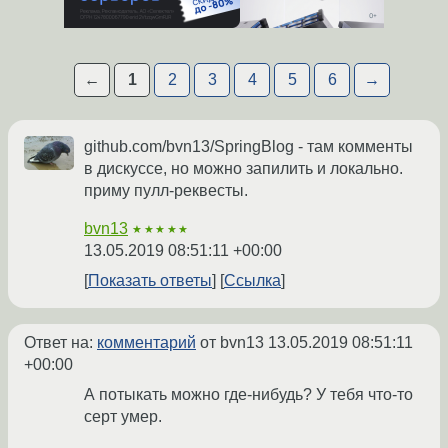
←
1
2
3
4
5
6
→
github.com/bvn13/SpringBlog - там комменты
в дискуссе, но можно запилить и локально.
приму пулл-реквесты.
bvn13
★★★★★
13.05.2019 08:51:11 +00:00
Показать ответы
Ссылка
Ответ на:
комментарий
от bvn13
13.05.2019 08:51:11
+00:00
А потыкать можно где-нибудь? У тебя что-то
серт умер.