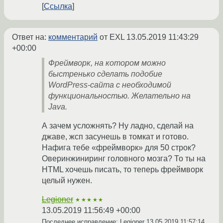
Ссылка
Ответ на:
комментарий
от EXL
13.05.2019 11:43:29
+00:00
Фреймворк, на котором можно
быстренько сделать подобие
WordPress-сайта с необходимой
функциональностью. Желательно на
Java.
А зачем усложнять? Ну ладно, сделай на
джаве, жсп засунешь в томкат и готово.
Нафига тебе «фреймворк» для 50 строк?
Оверинжиниринг головного мозга? То ты на
HTML хочешь писать, то теперь фреймворк
целый нужен.
Legioner
★★★★★
13.05.2019 11:56:49 +00:00
Последнее исправление: Legioner
13.05.2019 11:57:14