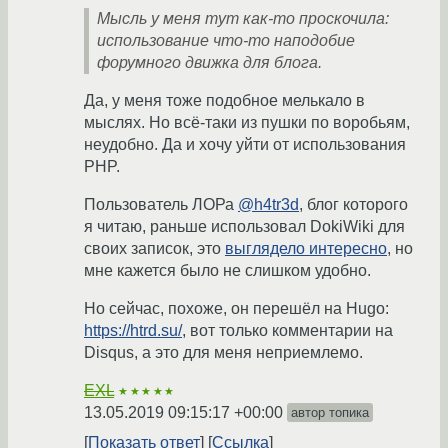
Мысль у меня тут как-то проскочила:
использование что-то наподобие
форумного движка для блога.
Да, у меня тоже подобное мелькало в
мыслях. Но всё-таки из пушки по воробьям,
неудобно. Да и хочу уйти от использования
PHP.
Пользователь ЛОРа
@h4tr3d
, блог которого
я читаю, раньше использовал DokiWiki для
своих записок, это
выглядело интересно
, но
мне кажется было не слишком удобно.
Но сейчас, похоже, он перешёл на Hugo:
https://htrd.su/
, вот только комментарии на
Disqus, а это для меня неприемлемо.
EXL
★★★★★
13.05.2019 09:15:17 +00:00
автор топика
Показать ответ
Ссылка