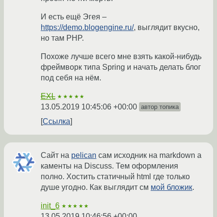
И есть ещё Эгея –
https://demo.blogengine.ru/
, выглядит вкусно,
но там PHP.
Похоже лучше всего мне взять какой-нибудь
фреймворк типа Spring и начать делать блог
под себя на нём.
EXL
★★★★★
13.05.2019 10:45:06 +00:00
автор топика
Ссылка
Сайт на
pelican
сам исходник на markdown а
каменты на Discuss. Тем оформления
полно. Хостить статичный html где только
душе угодно. Как выглядит см
мой бложик
.
init_6
★★★★★
13.05.2019 10:46:56 +00:00