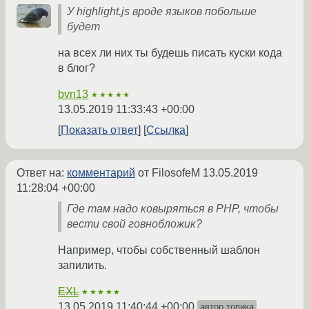
У highlight.js вроде языков побольше
будет
на всех ли них ты будешь писать куски кода
в блог?
bvn13
★★★★★
13.05.2019 11:33:43 +00:00
Показать ответ
Ссылка
Ответ на:
комментарий
от FilosofeM
13.05.2019
11:28:04 +00:00
Где там надо ковыряться в PHP, чтобы
вести свой говнобложик?
Например, чтобы собственный шаблон
запилить.
EXL
★★★★★
13.05.2019 11:40:44 +00:00
автор топика