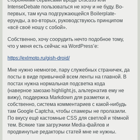
IntenseDebate пользоваться не хочу и не буду. Во-
первых, там куча подгружающейся Boilerplate-
ерунды, а во-вторых, руководствуюсь принципом
«всё своё ношу с собой».
Собственно, хочу соорудить нечто подобное тому,
что у меня есть сейчас на WordPress’е:
https://exlmoto.ru/gish-droid/
Мне нужно немногое, пару служебных страничек, да
посты в виде привычной всем ленты на главной. В
постах нужна нормальная подсветка кода
(наверное заюзаю highlight.js, альтернатив ему не
вижу), поддержка Markdown для разметки и,
собственно, система комментариев с какой-нибудь
там Google Captcha, чтобы спамеры не пролазили.
По вкусу ещё кастомные CSS для светлой и тёмной
тем. Всякие там загрузчики Media-файлов и
продвинутые редакторы статей мне не нужны.