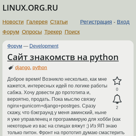
LINUX.ORG.RU
Новости
Галерея
Статьи
Регистрация
-
Вход
Форум
Опросы
Трекер
Поиск
Форум
—
Development
Сайт знакомств на python
django
,
python
Доброе время! Возникло несколько, как мне
кажется, интересных идей по логике работы
0
сабжа. Хочу довести до прототипа и,
вероятно, продать. Пока мыслю связку
nginx+gunicorn+django+postrges. Сразу
2
скажу, что бэкграунд у меня аминский, ныне
я уже управленец и программирую для хобби (как
некоторые из вас на спицах вяжут ;) Из ЯП знаю
только питон. Фронт на прототип думаю смастерить