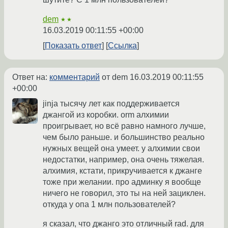
dem
★★
16.03.2019 00:11:55 +00:00
Показать ответ
Ссылка
Ответ на:
комментарий
от dem
16.03.2019 00:11:55
+00:00
jinja тысячу лет как поддерживается
джангой из коробки. orm алхимии
проигрывает, но всё равно намного лучше,
чем было раньше. и большинство реально
нужных вещей она умеет. у алхимии свои
недостатки, например, она очень тяжелая.
алхимия, кстати, прикручивается к джанге
тоже при желании. про админку я вообще
ничего не говорил, это ты на ней зациклен.
откуда у опа 1 млн пользователей?
я сказал, что джанго это отличный rad. для