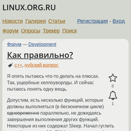
LINUX.ORG.RU
Новости
Галерея
Статьи
Регистрация
-
Вход
Форум
Опросы
Трекер
Поиск
Форум
—
Development
Как правильно?
c++
,
нубский вопрос
Я опять пытаюсь что-то делать на плюсах.
Так, ущербные хеллоуворлды. И сейчас
0
пытаюсь понять одну вещь.
Допустим, есть несколько функций, которые
1
должны выполняться (в бесконечном цикле)
одновременно
параллельно, не дожидаясь
завершения выполнения других функций.
Некоторые из них содержат Sleep. Начал гуглить