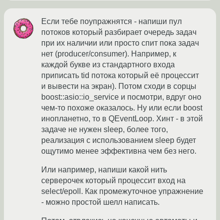
Если тебе поупражнятся - напиши пул
потоков который разбирает очередь задач
при их наличии или просто спит пока задач
нет (producer/consumer). Например, к
каждой букве из стандартного входа
приписать tid потока который её процессит
и вывести на экран). Потом сходи в сорцы
boost::asio::io_service и посмотри, вдруг оно
чем-то похоже оказалось. Ну или если boost
инопланетно, то в QEventLoop. Хинт - в этой
задаче не нужен sleep, более того,
реализация с использованием sleep будет
ощутимо менее эффективна чем без него.
Или например, напиши какой нить
серверочек который процессит вход на
select/epoll. Как промежуточное упражнение
- можно простой шелл написать.