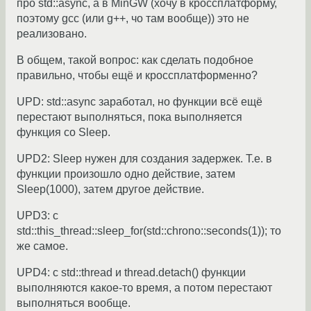
про std::async, а в MinGW (хочу в кроссплатформу,
поэтому gcc (или g++, чо там вообще)) это не
реализовано.
В общем, такой вопрос: как сделать подобное
правильно, чтобы ещё и кроссплатформенно?
UPD: std::async заработал, но функции всё ещё
перестают выполняться, пока выполняется
функция со Sleep.
UPD2: Sleep нужен для создания задержек. Т.е. в
функции произошло одно действие, затем
Sleep(1000), затем другое действие.
UPD3: с
std::this_thread::sleep_for(std::chrono::seconds(1)); то
же самое.
UPD4: с std::thread и thread.detach() функции
выполняются какое-то время, а потом перестают
выполняться вообще.