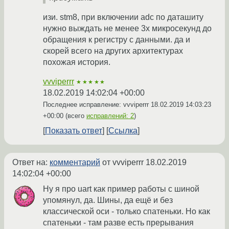
изи. stm8, при включении adc по даташиту
нужно выждать не менее 3х микросекунд до
обращения к регистру с данными. да и
скорей всего на других архитектурах
похожая история.
vvviperrr
★★★★★
18.02.2019 14:02:04 +00:00
Последнее исправление: vvviperrr
18.02.2019 14:03:23
+00:00
(всего
исправлений: 2
)
Показать ответ
Ссылка
Ответ на:
комментарий
от vvviperrr
18.02.2019
14:02:04 +00:00
Ну я про uart как пример работы с шиной
упомянул, да. Шины, да ещё и без
классической оси - только спатеньки. Но как
спатеньки - там разве есть прерывания