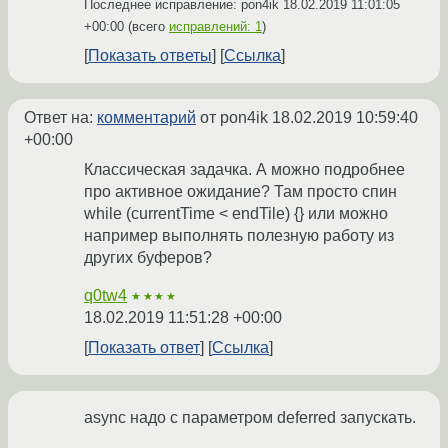
Последнее исправление: pon4ik
18.02.2019 11:01:05
+00:00
(всего
исправлений: 1
)
Показать ответы
Ссылка
Ответ на:
комментарий
от pon4ik
18.02.2019 10:59:40
+00:00
Классическая задачка. А можно подробнее
про активное ожидание? Там просто спин
while (currentTime < endTile) {} или можно
например выполнять полезную работу из
других буферов?
q0tw4
★★★★
18.02.2019 11:51:28 +00:00
Показать ответ
Ссылка
async надо с параметром deferred запускать.