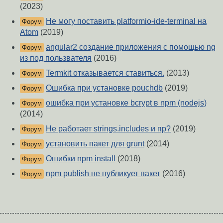
(2023)
Не могу поставить platformio-ide-terminal на
Форум
Atom
(2019)
angular2 создание приложения с помощью ng
Форум
из под пользвателя
(2016)
Termkit отказывается ставиться.
(2013)
Форум
Ошибка при установке pouchdb
(2019)
Форум
ошибка при установке bcrypt в npm (nodejs)
Форум
(2014)
Не работает strings.includes и пр?
(2019)
Форум
установить пакет для grunt
(2014)
Форум
Ошибки npm install
(2018)
Форум
npm publish не публикует пакет
(2016)
Форум