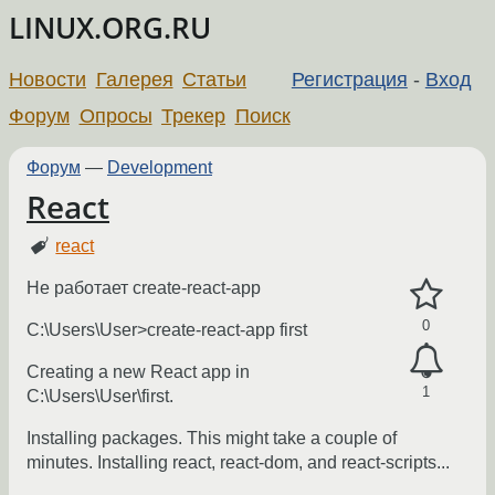
LINUX.ORG.RU
Новости
Галерея
Статьи
Регистрация
-
Вход
Форум
Опросы
Трекер
Поиск
Форум
—
Development
React
react
Не работает create-react-app
0
C:\Users\User>create-react-app first
Creating a new React app in
1
C:\Users\User\first.
Installing packages. This might take a couple of
minutes. Installing react, react-dom, and react-scripts...