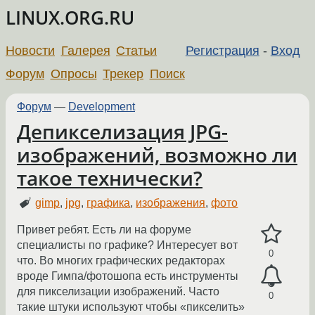
LINUX.ORG.RU
Новости
Галерея
Статьи
Регистрация
-
Вход
Форум
Опросы
Трекер
Поиск
Форум
—
Development
Депикселизация JPG-
изображений, возможно ли
такое технически?
gimp
,
jpg
,
графика
,
изображения
,
фото
Привет ребят. Есть ли на форуме
специалисты по графике? Интересует вот
0
что. Во многих графических редакторах
вроде Гимпа/фотошопа есть инструменты
для пикселизации изображений. Часто
0
такие штуки используют чтобы «пикселить»