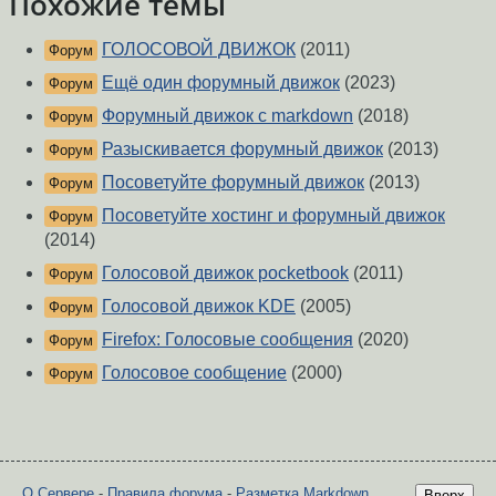
Похожие темы
ГОЛОСОВОЙ ДВИЖОК
(2011)
Форум
Ещё один форумный движок
(2023)
Форум
Форумный движок с markdown
(2018)
Форум
Разыскивается форумный движок
(2013)
Форум
Посоветуйте форумный движок
(2013)
Форум
Посоветуйте хостинг и форумный движок
Форум
(2014)
Голосовой движок pocketbook
(2011)
Форум
Голосовой движок KDE
(2005)
Форум
Firefox: Голосовые сообщения
(2020)
Форум
Голосовое сообщение
(2000)
Форум
О Сервере
-
Правила форума
-
Разметка Markdown
Вверх