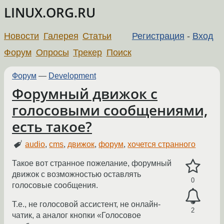
LINUX.ORG.RU
Новости
Галерея
Статьи
Регистрация
-
Вход
Форум
Опросы
Трекер
Поиск
Форум
—
Development
Форумный движок с
голосовыми сообщениями,
есть такое?
audio
,
cms
,
движок
,
форум
,
хочется странного
Такое вот странное пожелание, форумный
движок с возможностью оставлять
0
голосовые сообщения.
Т.е., не голосовой ассистент, не онлайн-
2
чатик, а аналог кнопки «Голосовое