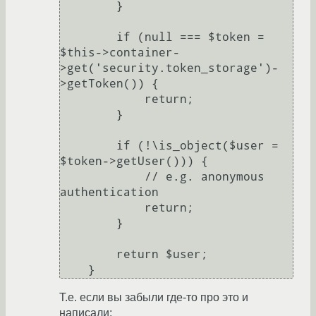
        }

        if (null === $token = 
$this->container-
>get('security.token_storage')-
>getToken()) {

            return;

        }

        if (!\is_object($user = 
$token->getUser())) {

            // e.g. anonymous 
authentication

            return;

        }

        return $user;

Т.е. если вы забыли где-то про это и
написали: