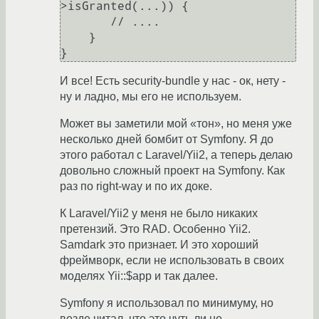
>isGranted(...)) {

       // ....

    }

И все! Есть security-bundle у нас - ок, нету -
ну и ладно, мы его не используем.
Может вы заметили мой «тон», но меня уже
несколько дней бомбит от Symfony. Я до
этого работал с Laravel/Yii2, а теперь делаю
довольно сложный проект на Symfony. Как
раз по right-way и по их доке.
К Laravel/Yii2 у меня не было никаких
претензий. Это RAD. Особенно Yii2.
Samdark это признает. И это хороший
фреймворк, если не использовать в своих
моделях Yii::$app и так далее.
Symfony я использовал по минимуму, но
везде читал, что это чуть ли не