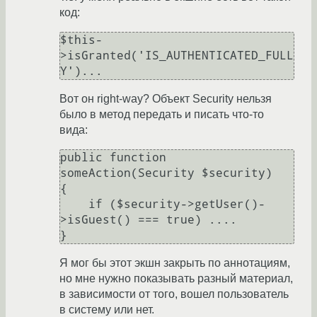
код:
$this-
>isGranted('IS_AUTHENTICATED_FULL
Вот он right-way? Объект Security нельзя
было в метод передать и писать что-то
вида:
public function 
someAction(Security $security)

{

    if ($security->getUser()-
>isGuest() === true) ....

Я мог бы этот экшн закрыть по аннотациям,
но мне нужно показывать разный материал,
в зависимости от того, вошел пользователь
в систему или нет.