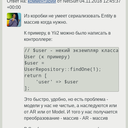
Ответ на:
комментарий
от NetSurf
04.11.2018 12:45:37
+00:00
Из коробки не умеет сериализовать Entity в
массив когда нужно.
К примеру, в Yii2 можно было написать в
контроллере:
// $user - некий экземпляр класса 
User (к примеру)

$user = 
UserRepository::findOne(1);

return [

    'user' => $user

Это быстро, удобно, но есть проблема -
модели у нас не чистые, а наследуются или
от AR или от Model. И того у нас получается
преобразование - массив - AR - массив