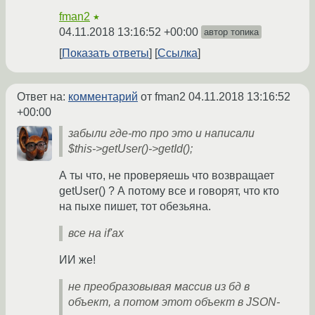
fman2
★
04.11.2018 13:16:52 +00:00
автор топика
Показать ответы
Ссылка
Ответ на:
комментарий
от fman2
04.11.2018 13:16:52
+00:00
забыли где-то про это и написали
$this->getUser()->getId();
А ты что, не проверяешь что возвращает
getUser() ? А потому все и говорят, что кто
на пыхе пишет, тот обезьяна.
все на if'ах
ИИ же!
не преобразовывая массив из бд в
объект, а потом этот объект в JSON-