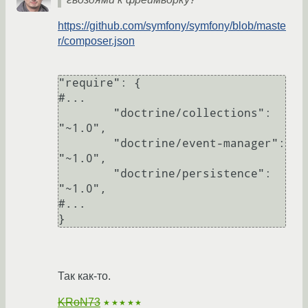
https://github.com/symfony/symfony/blob/maste
r/composer.json
"require": {

#...

        "doctrine/collections": 
"~1.0",

        "doctrine/event-manager": 
"~1.0",

        "doctrine/persistence": 
"~1.0",

#...

Так как-то.
KRoN73
★★★★★