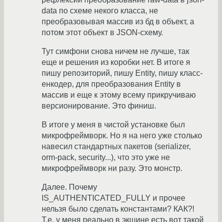
data по схеме некого класса, не
преобразовывая массив из бд в объект, а
потом этот объект в JSON-схему.
Тут симфони снова ничем не лучше, так
еще и решения из коробки нет. В итоге я
пишу репозиторий, пишу Entity, пишу класс-
енкодер, для преобразования Entity в
массив и еще к этому всему прикручиваю
версионирование. Это финиш.
В итоге у меня в чистой установке был
микрофреймворк. Но я на него уже столько
навесил стандартных пакетов (serializer,
orm-pack, security...), что это уже не
микрофреймворк ни разу. Это монстр.
Далее. Почему
IS_AUTHENTICATED_FULLY и прочее
нельзя было сделать константами? КАК?!
Т.е. у меня реально в экшине есть вот такой