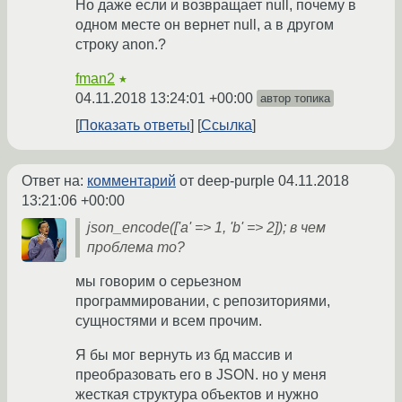
Но даже если и возвращает null, почему в
одном месте он вернет null, а в другом
строку anon.?
fman2
★
04.11.2018 13:24:01 +00:00
автор топика
Показать ответы
Ссылка
Ответ на:
комментарий
от deep-purple
04.11.2018
13:21:06 +00:00
json_encode(['a' => 1, 'b' => 2]); в чем
проблема то?
мы говорим о серьезном
программировании, с репозиториями,
сущностями и всем прочим.
Я бы мог вернуть из бд массив и
преобразовать его в JSON. но у меня
жесткая структура объектов и нужно