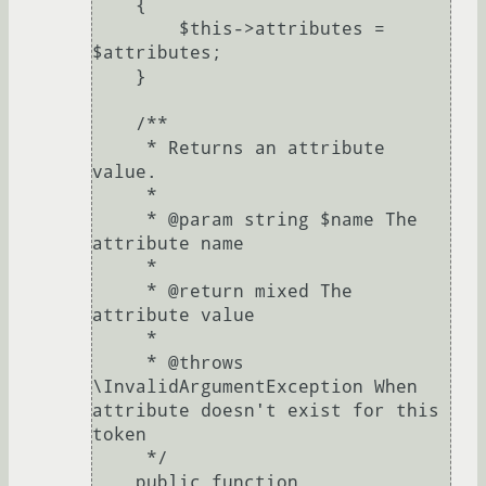
    {

        $this->attributes = 
$attributes;

    }

    /**

     * Returns an attribute 
value.

     *

     * @param string $name The 
attribute name

     *

     * @return mixed The 
attribute value

     *

     * @throws 
\InvalidArgumentException When 
attribute doesn't exist for this 
token

     */

    public function 