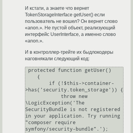
И кстати, а знаете что вернет
TokenStorageInterface getUser() если
пользователь не вошел? Он вернет слово
«anon.». Не пустой объект, реализующий
интерфейс UserInterface, а именно слово
«anon.».
И в контроллер-трейте их быдлокодеры
наговнякали следующий код:
 protected function getUser()

    {

        if (!$this->container-
>has('security.token_storage')) {

            throw new 
\LogicException('The 
SecurityBundle is not registered 
in your application. Try running 
"composer require 
symfony/security-bundle".');
