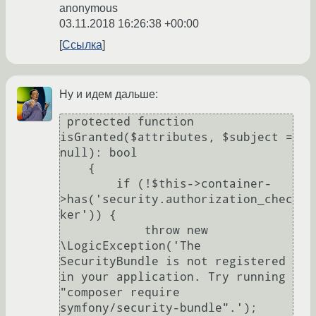
anonymous
03.11.2018 16:26:38 +00:00
Ссылка
Ну и идем дальше:
 protected function 
isGranted($attributes, $subject = 
null): bool

    {

        if (!$this->container-
>has('security.authorization_chec
ker')) {

            throw new 
\LogicException('The 
SecurityBundle is not registered 
in your application. Try running 
"composer require 
symfony/security-bundle".');
