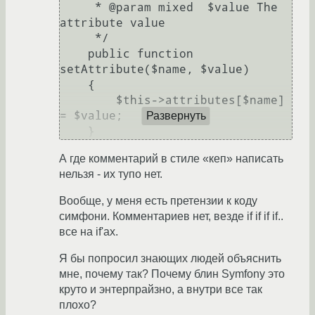
     * @param mixed  $value The 
attribute value

     */

    public function 
setAttribute($name, $value)

    {

        $this->attributes[$name] 
= $value;

Развернуть
А где комментарий в стиле «кеп» написать
нельзя - их тупо нет.
Вообще, у меня есть претензии к коду
симфони. Комментариев нет, везде if if if if..
все на if'ах.
Я бы попросил знающих людей объяснить
мне, почему так? Почему блин Symfony это
круто и энтерпрайзно, а внутри все так
плохо?