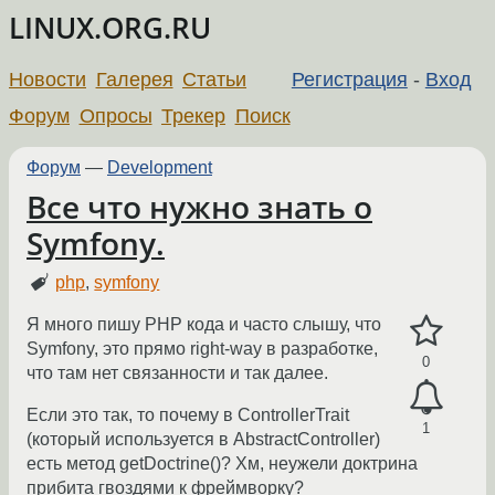
LINUX.ORG.RU
Новости
Галерея
Статьи
Регистрация
-
Вход
Форум
Опросы
Трекер
Поиск
Форум
—
Development
Все что нужно знать о
Symfony.
php
,
symfony
Я много пишу PHP кода и часто слышу, что
Symfony, это прямо right-way в разработке,
0
что там нет связанности и так далее.
Если это так, то почему в ControllerTrait
1
(который используется в AbstractController)
есть метод getDoctrine()? Хм, неужели доктрина
прибита гвоздями к фреймворку?