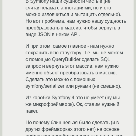
В Symfony наши сущности чистые (не
считая хлама с аннотациями, но и его
можно изловчиться и вытащить отдельно).
Но вот проблема, нам нужно нашу сущность
преобразовать в массив, чтобы вернуть в
виде JSON в неком API.
И при этом, самое главное - нам нужно
сохранить всю структуру! Т.е. мы не можем
с помощью QueryBuilder сделать SQL
запрос и вернуть этот массив, нам нужно
именно объект преобразовать в массив.
Сделать это можно с помощью
symfony/serializer или руками (не смешно).
Из коробки Symfony 4 это не умеет (ну мы
же микрофреймворк). Ок, ставим нужный
пакет.
Но почему блин нельзя было сделать (и в
других фреймворках этого нет) на основе
рефлексии преобразование raw-data в json-