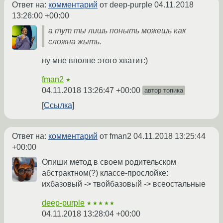
Ответ на:
комментарий
от deep-purple
04.11.2018
13:26:00 +00:00
а тут ты лишь поныть можешь как
сложна жыть.
ну мне вполне этого хватит:)
fman2
★
04.11.2018 13:26:47 +00:00
автор топика
Ссылка
Ответ на:
комментарий
от fman2
04.11.2018 13:25:44
+00:00
Опиши метод в своем родительском
абстрактном(?) классе-прослойке:
ихбазовый -> твойбазовый -> всеостальные
deep-purple
★★★★★
04.11.2018 13:28:04 +00:00