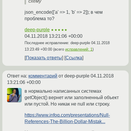
схему
json_encode(['a' => 1, 'b' => 2]); в чем
проблема то?
deep-purple
★★★★★
04.11.2018 13:21:06 +00:00
Последнее исправление: deep-purple
04.11.2018
13:23:49 +00:00
(всего
исправлений: 1
)
Показать ответы
Ссылка
Ответ на:
комментарий
от deep-purple
04.11.2018
13:21:06 +00:00
в нормально написанных системах
getObject() вернет или заполненный объект
или пустой. Но никак не null или строку.
https://www.infoq.com/presentations/Null-
References-The-Billion-Dollar-Mistak...