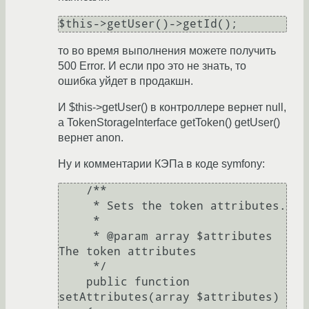
то во время выполнения можете получить
500 Error. И если про это не знать, то
ошибка уйдет в продакшн.
И $this->getUser() в контроллере вернет null,
а TokenStorageInterface getToken() getUser()
вернет anon.
Ну и комментарии КЭПа в коде symfony:
    /**

     * Sets the token attributes.

     *

     * @param array $attributes 
The token attributes

     */

    public function 
setAttributes(array $attributes)
