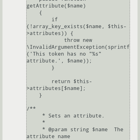
getAttribute($name)

    {

        if 
(!array_key_exists($name, $this-
>attributes)) {

            throw new 
\InvalidArgumentException(sprintf
('This token has no "%s" 
attribute.', $name));

        }

        return $this-
>attributes[$name];

    }

/**

     * Sets an attribute.

     *

     * @param string $name  The 
attribute name
