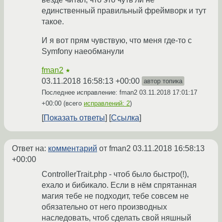
единственный правильный фреймворк и тут
такое.
И я вот прям чувствую, что меня где-то с
Symfony наеобманули
fman2
★
03.11.2018 16:58:13 +00:00
автор топика
Последнее исправление: fman2
03.11.2018 17:01:17
+00:00
(всего
исправлений: 2
)
Показать ответы
Ссылка
Ответ на:
комментарий
от fman2
03.11.2018 16:58:13
+00:00
ControllerTrait.php - чтоб было быстро(!),
ехало и бибикало. Если в нём спрятанная
магия тебе не подходит, тебе совсем не
обязательно от него производных
наследовать, чтоб сделать свой няшный