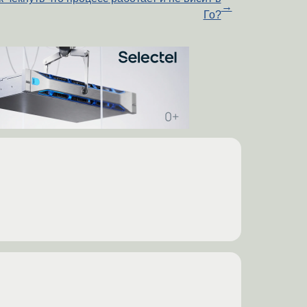
→
Го?