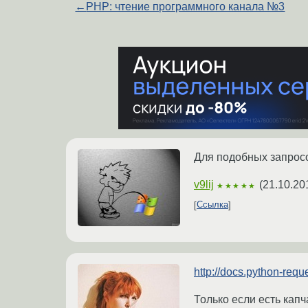
←
PHP: чтение программного канала №3
Для подобных запрос
v9lij
(
21.10.20
★★★★★
Ссылка
http://docs.python-requ
Только если есть капч