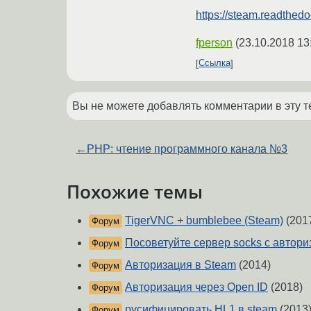
https://steam.readthedo
fperson
(
23.10.2018 13
Ссылка
Вы не можете добавлять комментарии в эту т
←
PHP: чтение программного канала №3
Похожие темы
TigerVNC + bumblebee (Steam)
(201
Форум
Посоветуйте сервер socks с автор
Форум
Авторизация в Steam
(2014)
Форум
Авторизация через Open ID
(2018)
Форум
русифицировать HL1 в steam
(2013
Форум