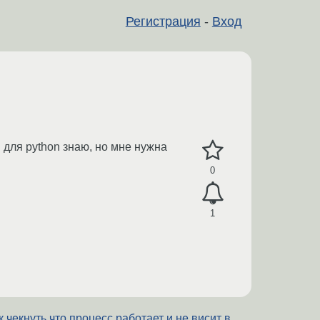
Регистрация
-
Вход
 для python знаю, но мне нужна
0
1
к чекнуть что процесс работает и не висит в