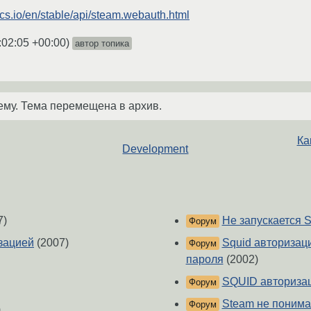
cs.io/en/stable/api/steam.webauth.html
:02:05 +00:00
)
автор топика
ему. Тема перемещена в архив.
Ка
Development
7)
Не запускается S
Форум
изацией
(2007)
Squid авторизац
Форум
пароля
(2002)
SQUID авториза
Форум
Steam не понима
Форум
)