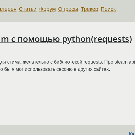
алерея
Статьи
Форум
Опросы
Трекер
Поиск
am с помощью python(requests)
я стима, желательно с библиотекой requests. Про steam api
 бы я мог использовать сессию в других сайтах.
Ка