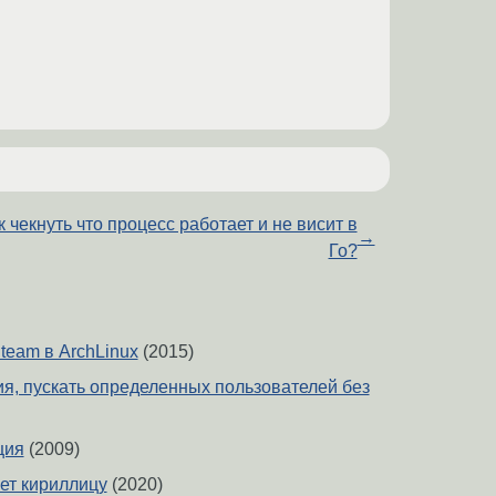
к чекнуть что процесс работает и не висит в
→
Го?
team в ArchLinux
(2015)
ия, пускать определенных пользователей без
ция
(2009)
ет кириллицу
(2020)