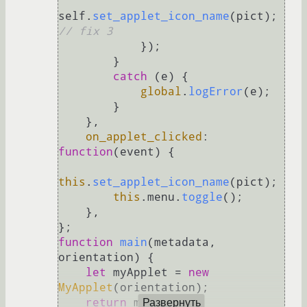
self.
set_applet_icon_name
(pict); 
// fix 3
            });

        }

catch
 (e) {

global
.
logError
(e);

        }

    },

on_applet_clicked
: 
function
(
event
) {

this
.
set_applet_icon_name
(pict);

this
.
menu
.
toggle
();

    },

function
main
(
metadata, 
orientation
) {

let
 myApplet = 
new
MyApplet
(orientation);

return
 myApplet;

Развернуть