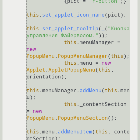
            {pict = 
"r-button"
;}

this
.
set_applet_icon_name
(pict);

this
.
set_applet_tooltip
(
_
(
"Кнопка 
управления Файерволом."
));

this
.
menuManager
 = 
new
PopupMenu
.
PopupMenuManager
(
this
);

this
.
menu
 = 
new
Applet
.
AppletPopupMenu
(
this
, 
orientation);

this
.
menuManager
.
addMenu
(
this
.
men
u
);

this
.
_contentSection
= 
new
PopupMenu
.
PopupMenuSection
();

this
.
menu
.
addMenuItem
(
this
.
_conte
ntSection
);
