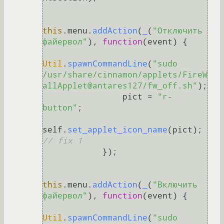
this
.
menu
.
addAction
(
_
(
"Отключить 
файервол"
), 
function
(
event
) {

Util
.
spawnCommandLine
(
"sudo 
/usr/share/cinnamon/applets/FireW
allApplet@antares127/fw_off.sh"
);

                pict = 
"r-
button"
;

self.
set_applet_icon_name
(pict); 
// fix 1
            });

this
.
menu
.
addAction
(
_
(
"Включить 
файервол"
), 
function
(
event
) {

Util
.
spawnCommandLine
(
"sudo 