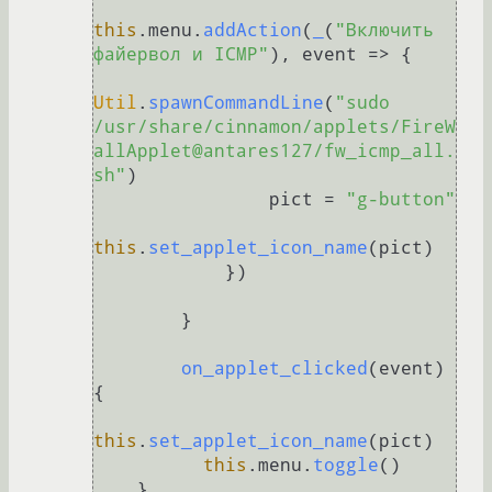
this
.
menu
.
addAction
(
_
(
"Включить 
файервол и ICMP"
), 
event
 =>
 {

Util
.
spawnCommandLine
(
"sudo 
/usr/share/cinnamon/applets/FireW
allApplet@antares127/fw_icmp_all.
sh"
)

                pict = 
"g-button"
this
.
set_applet_icon_name
(pict)

            })

	}

on_applet_clicked
(
event
) 
{

this
.
set_applet_icon_name
(pict)

this
.
menu
.
toggle
()

    }
