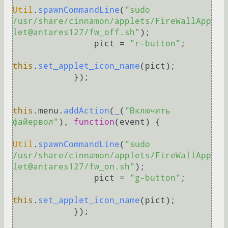
Util
.
spawnCommandLine
(
"sudo 
/usr/share/cinnamon/applets/FireWallApp
let@antares127/fw_off.sh"
);

                pict = 
"r-button"
;

this
.
set_applet_icon_name
(pict);

            });

this
.
menu
.
addAction
(
_
(
"Включить 
файервол"
), 
function
(
event
) {

Util
.
spawnCommandLine
(
"sudo 
/usr/share/cinnamon/applets/FireWallApp
let@antares127/fw_on.sh"
);

                pict = 
"g-button"
;

this
.
set_applet_icon_name
(pict);

            });
