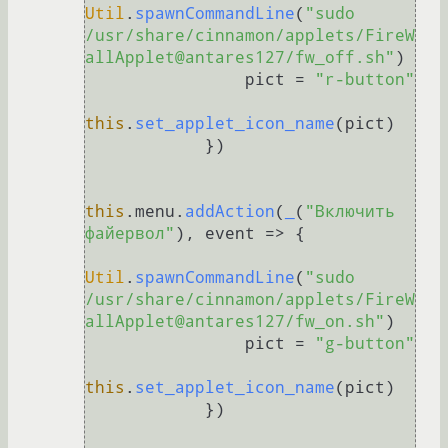
Util
.
spawnCommandLine
(
"sudo 
/usr/share/cinnamon/applets/FireW
allApplet@antares127/fw_off.sh"
)

                pict = 
"r-button"
this
.
set_applet_icon_name
(pict)

            })

this
.
menu
.
addAction
(
_
(
"Включить 
файервол"
), 
event
 =>
 {

Util
.
spawnCommandLine
(
"sudo 
/usr/share/cinnamon/applets/FireW
allApplet@antares127/fw_on.sh"
)

                pict = 
"g-button"
this
.
set_applet_icon_name
(pict)

            })
