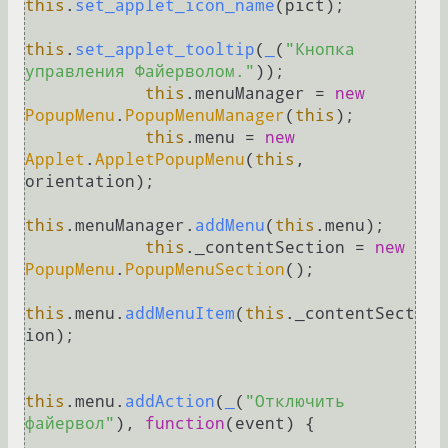
this
.
set_applet_icon_name
(pict);

this
.
set_applet_tooltip
(
_
(
"Кнопка 
управления Файерволом."
));

this
.
menuManager
 = 
new
PopupMenu
.
PopupMenuManager
(
this
);

this
.
menu
 = 
new
Applet
.
AppletPopupMenu
(
this
, 
orientation);

this
.
menuManager
.
addMenu
(
this
.
menu
);

this
.
_contentSection
 = 
new
PopupMenu
.
PopupMenuSection
();

this
.
menu
.
addMenuItem
(
this
.
_contentSect
ion
);

this
.
menu
.
addAction
(
_
(
"Отключить 
файервол"
), 
function
(
event
) {
