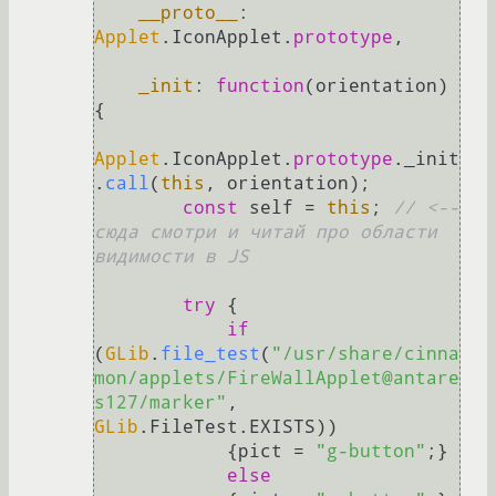
__proto__
: 
Applet
.
IconApplet
.
prototype
,

_init
: 
function
(
orientation
) 
{

Applet
.
IconApplet
.
prototype
.
_init
.
call
(
this
, orientation);

const
 self = 
this
; 
// <-- 
сюда смотри и читай про области 
видимости в JS
try
 {

if
(
GLib
.
file_test
(
"/usr/share/cinna
mon/applets/FireWallApplet@antare
s127/marker"
, 
GLib
.
FileTest
.
EXISTS
))

            {pict = 
"g-button"
;}

else