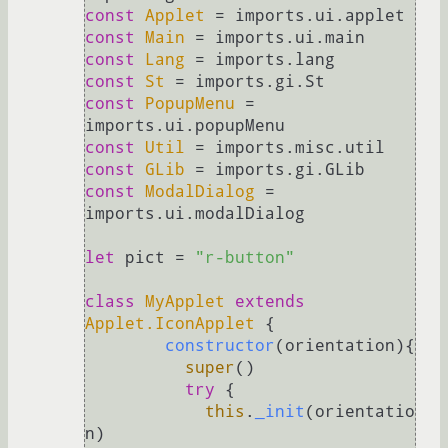
const
Applet
 = imports.
ui
.
applet
const
Main
 = imports.
ui
.
main
const
Lang
 = imports.
lang
const
St
 = imports.
gi
.
St
const
PopupMenu
 = 
imports.
ui
.
popupMenu
const
Util
 = imports.
misc
.
util
const
GLib
 = imports.
gi
.
GLib
const
ModalDialog
 = 
imports.
ui
.
modalDialog
let
 pict = 
"r-button"
class
MyApplet
extends
Applet.IconApplet
 {

constructor
(
orientation
){

super
()

try
 {

this
.
_init
(orientatio
n)
