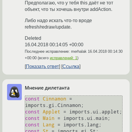
Предполагаю, что у тебя this даёт не тот
объект, что ты хочешь внутри addAction.
Либо надо искать что-то вроде
refresh/redraw/update.
Deleted
16.04.2018 00:14:05 +00:00
Последнее исправление: merhalak
16.04.2018 00:14:30
+00:00
(всего
исправлений: 1
)
Показать ответ
Ссылка
Мнение дилетанта
const
Cinnamon
 = 
imports.
gi
.
Cinnamon
const
Applet
 = imports.
ui
.
applet
const
Main
 = imports.
ui
.
main
const
Lang
 = imports.
lang
const
St
 = imports.
gi
.
St