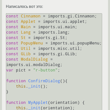
Написалось вот это:
const
Cinnamon
 = imports.
gi
.
Cinnamon
const
Applet
 = imports.
ui
.
applet
const
Main
 = imports.
ui
.
main
const
Lang
 = imports.
lang
const
St
 = imports.
gi
.
St
const
PopupMenu
 = imports.
ui
.
popupMenu
const
Util
 = imports.
misc
.
util
const
GLib
 = imports.
gi
.
GLib
const
ModalDialog
 = 
imports.
ui
.
modalDialog
var
 pict = 
"r-button"
;

function
ConfirmDialog
(
){

this
.
_init
();

}

function
MyApplet
(
orientation
) {

this
.
_init
(orientation);
