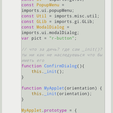
const
PopupMenu
 = 
imports.
ui
.
popupMenu
const
Util
 = imports.
misc
.
util
const
GLib
 = imports.
gi
.
GLib
const
ModalDialog
 = 
imports.
ui
.
modalDialog
var
 pict = 
"r-button"
;

// что за дичь? где сам _init()? 
ты ни как не наследуешься что бы 
иметь его
function
ConfirmDialog
(
){

this
.
_init
();

}

function
MyApplet
(
orientation
) {

this
.
_init
(orientation);

}

MyApplet
.
prototype
 = {
