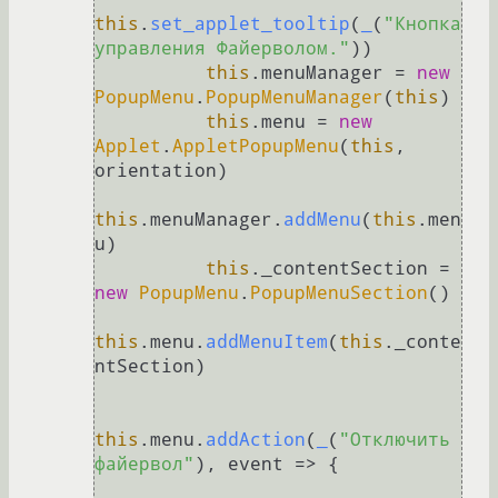
this
.
set_applet_tooltip
(
_
(
"Кнопка 
управления Файерволом."
))

this
.
menuManager
 = 
new
PopupMenu
.
PopupMenuManager
(
this
)

this
.
menu
 = 
new
Applet
.
AppletPopupMenu
(
this
, 
orientation)

this
.
menuManager
.
addMenu
(
this
.
men
u
)

this
.
_contentSection
 = 
new
PopupMenu
.
PopupMenuSection
()

this
.
menu
.
addMenuItem
(
this
.
_conte
ntSection
)

this
.
menu
.
addAction
(
_
(
"Отключить 
файервол"
), 
event
 =>
 {
