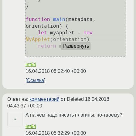
}

function
main
(
metadata, 
orientation
) {

let
 myApplet = 
new
MyApplet
(orientation)

return
 myApplet

Развернуть
}
int64
16.04.2018 05:02:40 +00:00
Ссылка
Ответ на:
комментарий
от Deleted
16.04.2018
04:43:37 +00:00
А на чем надо писать плагины, по-твоему?
int64
16.04.2018 05:32:29 +00:00