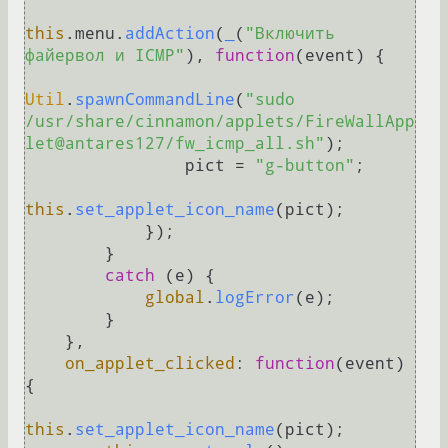
this
.
menu
.
addAction
(
_
(
"Включить 
файервол и ICMP"
), 
function
(
event
) {

Util
.
spawnCommandLine
(
"sudo 
/usr/share/cinnamon/applets/FireWallApp
let@antares127/fw_icmp_all.sh"
);

                pict = 
"g-button"
;

this
.
set_applet_icon_name
(pict);

            });

        }

catch
 (e) {

global
.
logError
(e);

        }

    },

on_applet_clicked
: 
function
(
event
) 
{

this
.
set_applet_icon_name
(pict);
