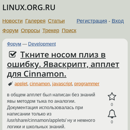
LINUX.ORG.RU
Новости
Галерея
Статьи
Регистрация
-
Вход
Форум
Опросы
Трекер
Поиск
Форум
—
Development
Ткните носом плиз в
ошибку. Яваскрипт, апплет
для Cinnamon.
applet
,
cinnamon
,
javascript
,
programmer
в общем апплет был написан без знаний
явы методом тыка по аналогии.
0
Документация использовалась при
написании только из
/usr/share/cinnamon/applets/ ну и немного
0
логики и школьных знаний.