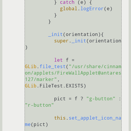
	  } 
catch
 (e) {

global
.
logError
(e)

	  }

	}

_init
(
orientation
){

super
.
_init
(orientation
)

let
 f = 
GLib
.
file_test
(
"/usr/share/cinnam
on/applets/FireWallApplet@antares
127/marker"
, 
GLib
.
FileTest
.
EXISTS
)

	  pict = f ? 
"g-button"
 : 
"r-button"
this
.
set_applet_icon_na
me
(pict)
