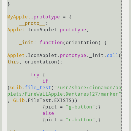
}

MyApplet
.
prototype
 = {

__proto__
: 
Applet
.
IconApplet
.
prototype
,

_init
: 
function
(
orientation
) {

Applet
.
IconApplet
.
prototype
.
_init
.
call
(
this
, orientation);

try
 {

if
(
GLib
.
file_test
(
"/usr/share/cinnamon/ap
plets/FireWallApplet@antares127/marker"
, 
GLib
.
FileTest
.
EXISTS
))

            {pict = 
"g-button"
;}

else
            {pict = 
"r-button"
;}
