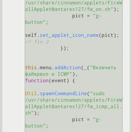
/usr/share/cinnamon/applets/FireW
allApplet@antares127/fw_on.sh"
);

                pict = 
"g-
button"
;

self.
set_applet_icon_name
(pict); 
// fix 2
            });

this
.
menu
.
addAction
(
_
(
"Включить 
файервол и ICMP"
), 
function
(
event
) {

Util
.
spawnCommandLine
(
"sudo 
/usr/share/cinnamon/applets/FireW
allApplet@antares127/fw_icmp_all.
sh"
);

                pict = 
"g-
button"
;
