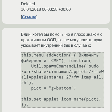
Deleted
16.04.2018 00:03:58 +00:00
Ссылка
Блин, хотел бы помочь, но я плохо знаком с
прототипным ООП, т.е. не могу понять, куда
указывает внутренний this в случае с:
this.menu.addAction(_("Включить 
файервол и ICMP"), function(

    Util.spawnCommandLine("sudo 
/usr/share/cinnamon/applets/FireW
allApplet@antares127/fw_icmp_all.
sh");

    pict = "g-button";

this.set_applet_icon_name(pict);
