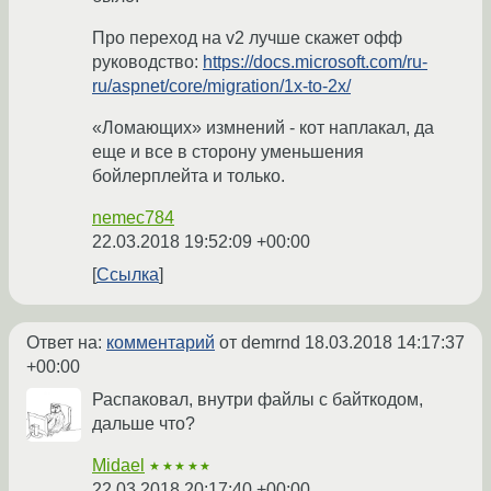
Про переход на v2 лучше скажет офф
руководство:
https://docs.microsoft.com/ru-
ru/aspnet/core/migration/1x-to-2x/
«Ломающих» измнений - кот наплакал, да
еще и все в сторону уменьшения
бойлерплейта и только.
nemec784
22.03.2018 19:52:09 +00:00
Ссылка
Ответ на:
комментарий
от demrnd
18.03.2018 14:17:37
+00:00
Распаковал, внутри файлы с байткодом,
дальше что?
Midael
★★★★★
22.03.2018 20:17:40 +00:00