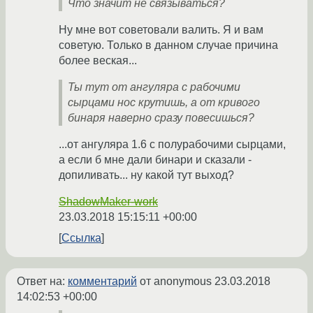
Что значит не связываться?
Ну мне вот советовали валить. Я и вам
советую. Только в данном случае причина
более веская...
Ты тут от ангуляра с рабочими
сырцами нос крутишь, а от кривого
бинаря наверно сразу повесишься?
...от ангуляра 1.6 с полурабочими сырцами,
а если б мне дали бинари и сказали -
допиливать... ну какой тут выход?
ShadowMaker-work
23.03.2018 15:15:11 +00:00
Ссылка
Ответ на:
комментарий
от anonymous
23.03.2018
14:02:53 +00:00