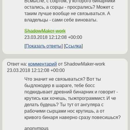
Всмысле, с софтом, у которого бинарники
остались, а сорцы - просрались? Может с
таким лучше вообще не связываться. А
владельцы - сами себе виноваты.
ShadowMaker-work
23.03.2018 12:12:08 +00:00
Показать ответы
Ссылка
Ответ на:
комментарий
от ShadowMaker-work
23.03.2018 12:12:08 +00:00
Что значит не связываться? Вот ты
быдлокодер в шараге, тебе босс
подкидывает древний бинарник и говорит -
крутись как хочешь, тыжпрограммист. И че
делать будешь? Ты тут от ангуляра с
рабочими сырцами нос крутишь, а от
кривого бинаря наверно сразу повесишься?
anonymous