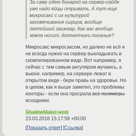
За саму идею бинарей на сервер-сайде
уже надо яйцы отрывать. А тут еще
микросакс с их культурой
захомячивания сырцов, вообще
лютейший зашквар. Как вас вообще
земля носит, дотнетчики поганые?
Микросакс микросаксом, но далеко не всё и
не всегда нужно на сервер выкладывать в
скомпилированном виде. Вот например, я
сейчас с тем самым ангуляром мучаюсь, а
вьюхи, например, на сервере лежат в
открытом виде - бери правь на здоровье. Но
в целом, как я выше заметил, это проблемы
конторы - если она просрала
все полимеры
исходники.
ShadowMaker-work
23.03.2018 15:17:58 +00:00
Показать ответ
Ссылка