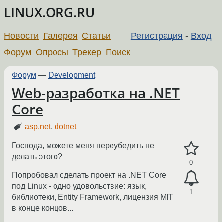
LINUX.ORG.RU
Новости
Галерея
Статьи
Регистрация
-
Вход
Форум
Опросы
Трекер
Поиск
Форум
—
Development
Web-разработка на .NET
Core
asp.net
,
dotnet
Господа, можете меня переубедить не
делать этого?
0
Попробовал сделать проект на .NET Core
под Linux - одно удовольствие: язык,
1
библиотеки, Entity Framework, лицензия MIT
в конце концов...