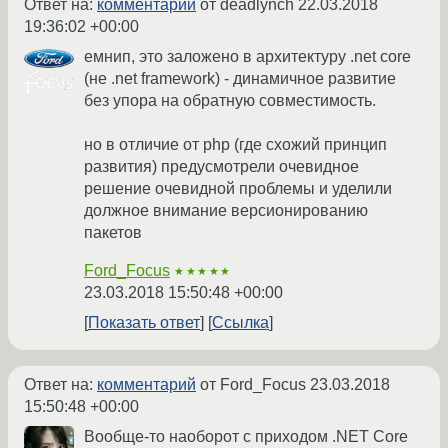
Ответ на:
комментарий
от deadlynch
22.03.2018
19:36:02 +00:00
емнип, это заложено в архитектуру .net core
(не .net framework) - динамичное развитие
без упора на обратную совместимость.
но в отличие от php (где схожий принцип
развития) предусмотрели очевидное
решение очевидной проблемы и уделили
должное внимание версионированию
пакетов
Ford_Focus
★★★★★
23.03.2018 15:50:48 +00:00
Показать ответ
Ссылка
Ответ на:
комментарий
от Ford_Focus
23.03.2018
15:50:48 +00:00
Вообще-то наоборот с приходом .NET Core