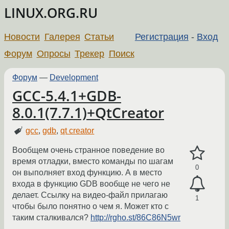
LINUX.ORG.RU
Новости
Галерея
Статьи
Регистрация
-
Вход
Форум
Опросы
Трекер
Поиск
Форум
—
Development
GCC-5.4.1+GDB-
8.0.1(7.7.1)+QtCreator
gcc
,
gdb
,
qt creator
Вообщем очень странное поведение во
время отладки, вместо команды по шагам
0
он выполняет вход функцию. А в место
входа в функцию GDB вообще не чего не
делает. Ссылку на видео-файл прилагаю
1
чтобы было понятно о чем я. Может кто с
таким сталкивался?
http://rgho.st/86C86N5wr