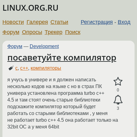
LINUX.ORG.RU
Новости
Галерея
Статьи
Регистрация
-
Вход
Форум
Опросы
Трекер
Поиск
Форум
—
Development
посаветуйте компилятор
c
,
c++
,
компиляторы
я учусь в универе и я должен написать
несколько кодов на языке c но в страх ПК
0
универа установлена программа turbo c++
4.5 и там стоят очень старые библиотеки
подскажите компилятор который будет
3
работать со старыми библиотеками , у меня
не работает turbo c++ 4.5 она работает только на
32bit ОС а у меня 64bit