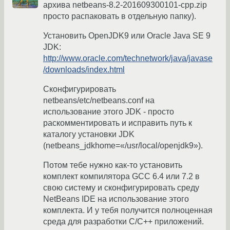
архива netbeans-8.2-201609300101-cpp.zip
просто распаковать в отдельную папку).
Установить OpenJDK9 или Oracle Java SE 9
JDK:
http://www.oracle.com/technetwork/java/javase
/downloads/index.html
Сконфигурировать
netbeans/etc/netbeans.conf на
использование этого JDK - просто
раскомментировать и исправить путь к
каталогу установки JDK
(netbeans_jdkhome=«/usr/local/openjdk9»).
Потом тебе нужно как-то установить
комплект компилятора GCC 6.4 или 7.2 в
свою систему и сконфигурировать среду
NetBeans IDE на использование этого
комплекта. И у тебя получится полноценная
среда для разработки C/C++ приложений.