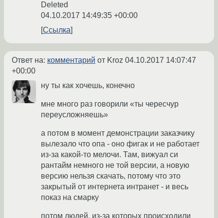
Deleted
04.10.2017 14:49:35 +00:00
Ссылка
Ответ на:
комментарий
от Kroz
04.10.2017 14:07:47
+00:00
ну ты как хочешь, конечно
мне много раз говорили «ты чересчур
переусложняешь»
а потом в момент демонстрации заказчику
вылезало что опа - оно фигак и не работает
из-за какой-то мелочи. Там, вижуал си
рантайм немного не той версии, а новую
версию нельзя скачать, потому что это
закрытый от интернета интранет - и весь
показ на смарку
потом людей, из-за которых происходили