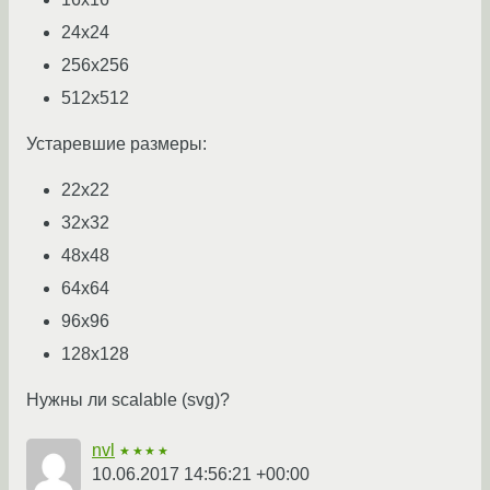
24x24
256x256
512x512
Устаревшие размеры:
22x22
32x32
48x48
64x64
96x96
128x128
Нужны ли scalable (svg)?
nvl
★★★★
10.06.2017 14:56:21 +00:00