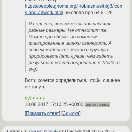
https://people.gnome.org/~tobiasmue/hig3/icon
s-and-artwork.html
ни слова про 64 и 128.
Я полагаю, что можешь поставлять
разные размеры. Не отяготит же.
Можно при сборке автоматом
фиксированные иконки сгенерить. А
совсем маленькие можно и вручную
прорисовать (это лучше, чем видеть
результат масштабирования в 22х22 из
svg).
Вот и хочется определиться, чтобы лишнее
не тянуть.
nvl
★★★★
10.06.2017 17:10:25 +00:00
автор топика
Показать ответ
Ссылка
Ответ на:
комментарий
от Unicode4all
10.06.2017