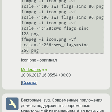
ffmpeg -i icon.png -vf 
scale=-1:80:sws_flags=sinc 80.png

ffmpeg -i icon.png -vf 
scale=-1:96:sws_flags=sinc 96.png

ffmpeg -i icon.png -vf 
scale=-1:128:sws_flags=sinc 
128.png

ffmpeg -i icon.png -vf 
scale=-1:256:sws_flags=sinc 
icon.png - оригинал
Moderators
★★
10.06.2017 16:05:54 +00:00
Ссылка
Векторные, svg. Современные приложения
должны поддерживать современные
мониторы с 4k разрешением. А во всяких не