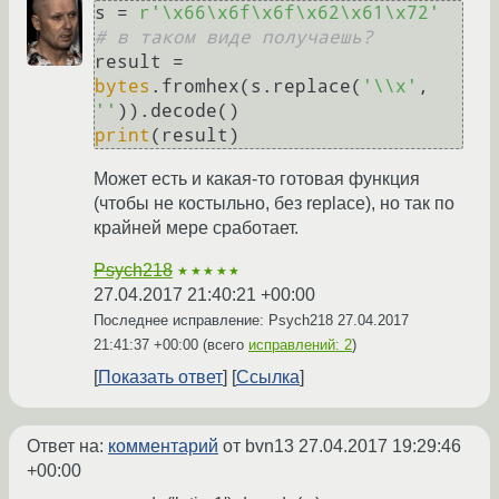
s = 
r'\x66\x6f\x6f\x62\x61\x72'
# в таком виде получаешь?
result = 
bytes
.fromhex(s.replace(
'\\x'
, 
''
print
Может есть и какая-то готовая функция
(чтобы не костыльно, без replace), но так по
крайней мере сработает.
Psych218
★★★★★
27.04.2017 21:40:21 +00:00
Последнее исправление: Psych218
27.04.2017
21:41:37 +00:00
(всего
исправлений: 2
)
Показать ответ
Ссылка
Ответ на:
комментарий
от bvn13
27.04.2017 19:29:46
+00:00