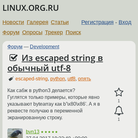
LINUX.ORG.RU
Новости
Галерея
Статьи
Регистрация
-
Вход
Форум
Опросы
Трекер
Поиск
Форум
—
Development
Из escaped string в
обычный utf-8
escaped-string
,
python
,
utf8
,
опять
Как сабж в python3 делается?
Гуглятся только примеры, которые явно
1
указывают bytearray как b'\x80\x86'. А я в
реквесте получаю в переменной
экранированную строку.
1
bvn13
★★★★★