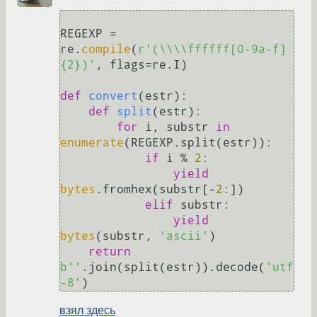
REGEXP = 
re.
compile
(
r'(\\\\ffffff[0-9a-f]
{2})'
, flags=re.I)

def
convert
(
estr
):

def
split
(
estr
):

for
 i, substr 
in
enumerate
(REGEXP.split(estr)):

if
 i % 
2
:

yield
bytes
.fromhex(substr[-
2
:])

elif
 substr:

yield
bytes
(substr, 
'ascii'
)

return
b''
.join(split(estr)).decode(
'utf
-8'
взял здесь