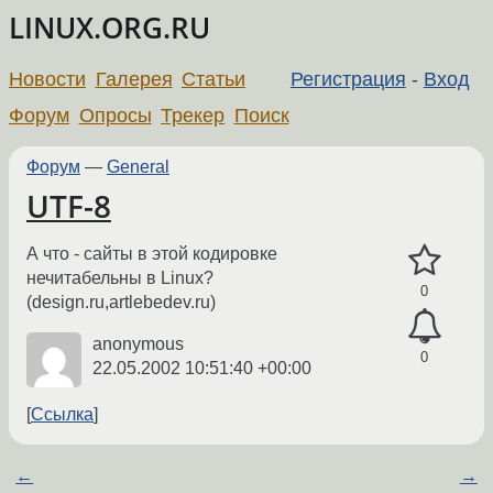
LINUX.ORG.RU
Новости
Галерея
Статьи
Регистрация
-
Вход
Форум
Опросы
Трекер
Поиск
Форум
—
General
UTF-8
А что - сайты в этой кодировке
нечитабельны в Linux?
0
(design.ru,artlebedev.ru)
anonymous
0
22.05.2002 10:51:40 +00:00
Ссылка
←
→