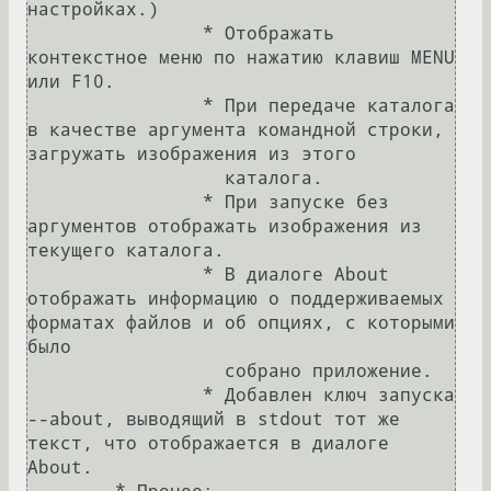
настройках.)

		* Отображать 
контекстное меню по нажатию клавиш MENU 
или F10.

		* При передаче каталога 
в качестве аргумента командной строки, 
загружать изображения из этого

		  каталога.

		* При запуске без 
аргументов отображать изображения из 
текущего каталога.

		* В диалоге About 
отображать информацию о поддерживаемых 
форматах файлов и об опциях, с которыми 
было

		  собрано приложение.

		* Добавлен ключ запуска 
--about, выводящий в stdout тот же 
текст, что отображается в диалоге 
About.
