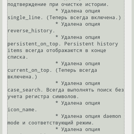
подтверждение при очистке истории.

		* Удалена опция 
single_line. (Теперь всегда включена.)

		* Удалена опция 
reverse_history.

		* Удалена опция 
persistent_on_top. Persistent history 
items всегда отображаются в конце 
списка.

		* Удалена опция 
current_on_top. (Теперь всегда 
включена.)

		* Удалена опция 
case_search. Всегда выполнять поиск без 
учета регистра символов.

		* Удалена опция 
icon_name.

		* Удалена опция daemon 
mode и соответствующий режим.

		* Удалена опция 