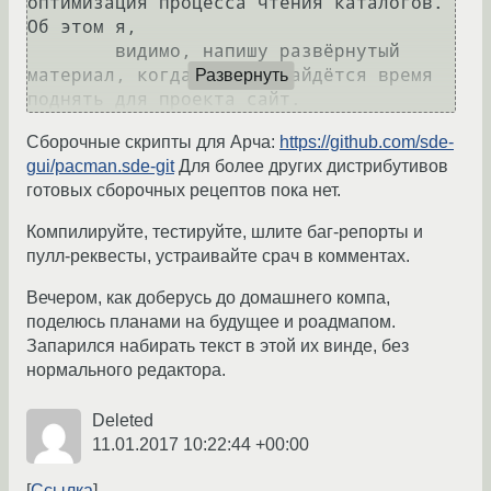
оптимизация процесса чтения каталогов. 
Об этом я,

	видимо, напишу развёрнутый 
материал, когда у меня найдётся время 
Развернуть
Сборочные скрипты для Арча:
https://github.com/sde-
gui/pacman.sde-git
Для более других дистрибутивов
готовых сборочных рецептов пока нет.
Компилируйте, тестируйте, шлите баг-репорты и
пулл-реквесты, устраивайте срач в комментах.
Вечером, как доберусь до домашнего компа,
поделюсь планами на будущее и роадмапом.
Запарился набирать текст в этой их винде, без
нормального редактора.
Deleted
11.01.2017 10:22:44 +00:00
Ссылка