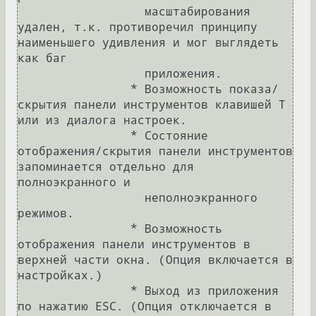
		  масштабирования 
удален, т.к. противоречил принципу 
наименьшего удивления и мог выглядеть 
как баг

		  приложения.

		* Возможность показа/
скрытия панели инструментов клавишей T 
или из диалога настроек.

		* Состояние 
отображения/скрытия панели инструментов 
запоминается отдельно для 
полноэкранного и

		  неполноэкранного 
режимов.

		* Возможность 
отображения панели инструментов в 
верхней части окна. (Опция включается в 
настройках.)

		* Выход из приложения 
по нажатию ESC. (Опция отключается в 