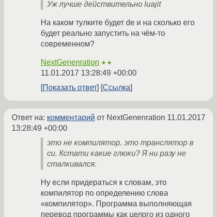
Уж лучше действительно luajit
На каком тулките будет de и на сколько его
будет реально запустить на чём-то
современном?
NextGenenration
★★
11.01.2017 13:28:49 +00:00
Показать ответ
Ссылка
Ответ на:
комментарий
от NextGenenration
11.01.2017
13:28:49 +00:00
это не компилятор. это транслятор в
си. Кстати какие глюки? Я ни разу не
сталкивался.
Ну если придераться к словам, это
компилятор по определению слова
«компилятор». Программа выполняющая
перевод программы как целого из одного