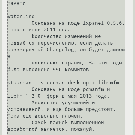
памяти.

waterline

	Основана на коде lxpanel 0.5.6, 
форк в июне 2011 года.

	Количество изменений не 
поддаётся перечислению, если делать 
раззвёрнутый Changelog, он будет длиной 
в

	несколько страниц. За эти годы 
было выполнено 996 коммитов.

stuurman + stuurman-desktop + libsmfm

	Основаны на коде pcmanfm и 
libfm 1.2.0, форк в мая 2013 года.

	Множество улучшений и 
исправлений, и еще больше предстоит. 
Пока еще довольно глючен.

	Самой важной выполненной 
доработкой является, пожалуй, 