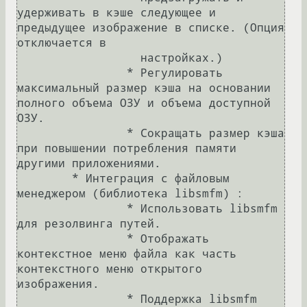
удерживать в кэше следующее и 
предыдущее изображение в списке. (Опция 
отключается в

		  настройках.)

		* Регулировать 
максимальный размер кэша на основании 
полного объема ОЗУ и объема доступной 
ОЗУ.

		* Сокращать размер кэша 
при повышении потребления памяти 
другими приложениями.

	* Интеграция с файловым 
менеджером (библиотека libsmfm) :

		* Использовать libsmfm 
для резолвинга путей.

		* Отображать 
контекстное меню файла как часть 
контекстного меню открытого 
изображения.

		* Поддержка libsmfm 