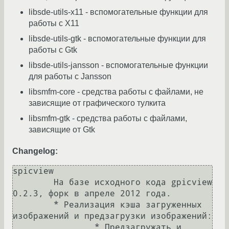
libsde-utils-x11 - вспомогательные функции для
работы с X11
libsde-utils-gtk - вспомогательные функции для
работы с Gtk
libsde-utils-jansson - вспомогательные функции
для работы с Jansson
libsmfm-core - средства работы с файлами, не
зависящие от графического тулкита
libsmfm-gtk - средства работы с файлами,
зависящие от Gtk
Changelog:
spicview

	На базе исходного кода gpicview 
0.2.3, форк в апреле 2012 года.

	* Реализация кэша загруженных 
изображений и предзагрузки изображений:

		* Предзагружать и 