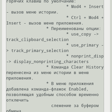
горячих клавиш по умолчанию:

			* Mod4 + Insert 
- вызов меню истории.

			* Ctrl + Mod4 + 
Insert - вызов меню приложения.

		* Переименованы опции:

			* use_copy -> 
track_clipboard_selection

			* use_primary -
> track_primary_selection

			* nonprint_disp 
-> display_nonprinting_characters

		* Команда Clear History 
перенесена из меню истории в меню 
приложения.

		* В меню приложения 
добавлена команда-флажок Enabled, 
позволяющая удобным способом временно 
отключить

		  слежение за буфером 
обмена.
