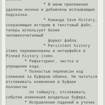
		* В меню приложения 
удалены иконки и добавлены всплывающие 
подсказки.

		* Команда Save History, 
сохраняющая историю в текстовый файл, 
теперь использует более 
человекочитаемый

		  формат файла.

		* Persistent history 
items переименованы в интерфейсе в 
Pinned history items.

	* Рефакторинг, чистка и 
упрощение кода.

	* Полностью переписан код 
слежения за буфером обмена. Не пытаться 
отслеживать изменения в буфере 
поллингом

	  по таймауту, отслеживать 
событие изменения владельца буфера.

	* Исправление падений и утечек 