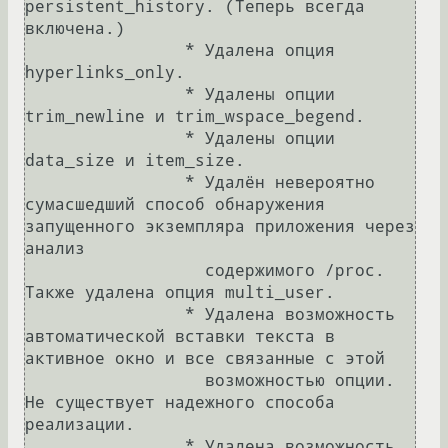
persistent_history. (Теперь всегда 
включена.)

		* Удалена опция 
hyperlinks_only.

		* Удалены опции 
trim_newline и trim_wspace_begend.

		* Удалены опции 
data_size и item_size.

		* Удалён невероятно 
сумасшедший способ обнаружения 
запущенного экземпляра приложения через 
анализ

		  содержимого /proc. 
Также удалена опция multi_user.

		* Удалена возможность 
автоматической вставки текста в 
активное окно и все связанные с этой

		  возможностью опции. 
Не существует надежного способа 
реализации.

		* Удалена возможность 