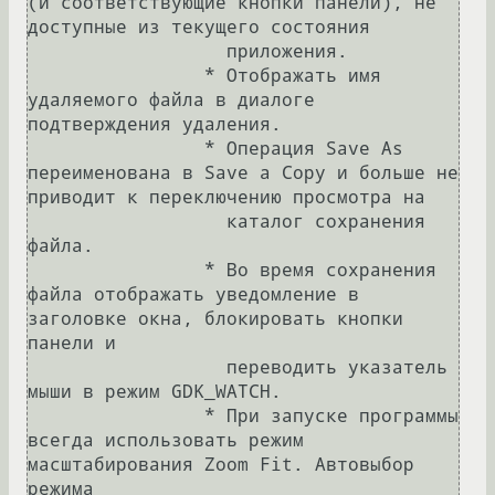
(и соответствующие кнопки панели), не 
доступные из текущего состояния

		  приложения.

		* Отображать имя 
удаляемого файла в диалоге 
подтверждения удаления.

		* Операция Save As 
переименована в Save a Copy и больше не 
приводит к переключению просмотра на

		  каталог сохранения 
файла.

		* Во время сохранения 
файла отображать уведомление в 
заголовке окна, блокировать кнопки 
панели и

		  переводить указатель 
мыши в режим GDK_WATCH.

		* При запуске программы 
всегда использовать режим 
масштабирования Zoom Fit. Автовыбор 
режима
