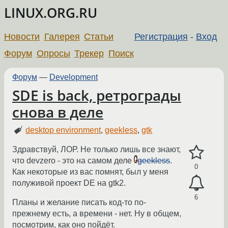
LINUX.ORG.RU
Новости
Галерея
Статьи
Регистрация
-
Вход
Форум
Опросы
Трекер
Поиск
Форум
—
Development
SDE is back, ретрограды
снова в деле
desktop environment
,
geekless
,
gtk
Здравствуй, ЛОР. Не только лишь все знают,
что devzero - это на самом деле
geekless
.
0
Как некоторые из вас помнят, был у меня
полуживой проект DE на gtk2.
6
Планы и желание писать код-то по-
прежнему есть, а времени - нет. Ну в общем,
посмотрим, как оно пойдёт.