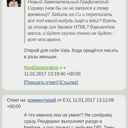
Новый-Замечательный-Графический-
Сервер (чем бы он не являлся к тому
времени)? Забить на Си и переписать
всё под какой-нибудь luajit и tekui? Взять
за основу гуя движок HTML? Вариантов
масса, и будет скучно точно не будет -
вот что важно.
Открой для себя Vala. Кода придётся писать
в разы меньше.
NextGenenration
★★
11.01.2017 13:19:40 +00:00
Показать ответ
Ссылка
Ответ на:
комментарий
от EXL
11.01.2017 13:12:09
+00:00
А что именно оно не умеет? Не соображу
сразу. Рендеринг выполняет pango и
freetype, а оно дружит с любыми DPI. Тему