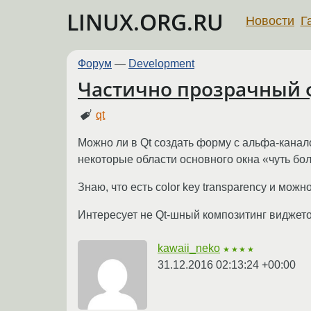
LINUX.ORG.RU
Новости
Г
Форум
—
Development
Частично прозрачный 
qt
Можно ли в Qt создать форму с альфа-канало
некоторые области основного окна «чуть бо
Знаю, что есть color key transparency и мож
Интересует не Qt-шный композитинг виджето
kawaii_neko
★★★★
31.12.2016 02:13:24 +00:00