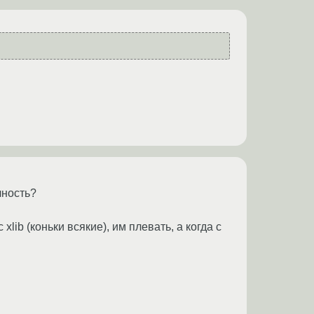
чность?
lib (коньки всякие), им плевать, а когда с