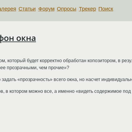
алерея
Статьи
Форум
Опросы
Трекер
Поиск
фон окна
м, который будет корректно обработан копозитором, в резу
лее прозрачными, чем прочие»?
но задать «прозрачность» всего окна, но насчет индивидуал
в, в котором можно все, а именно «видеть содержимое под