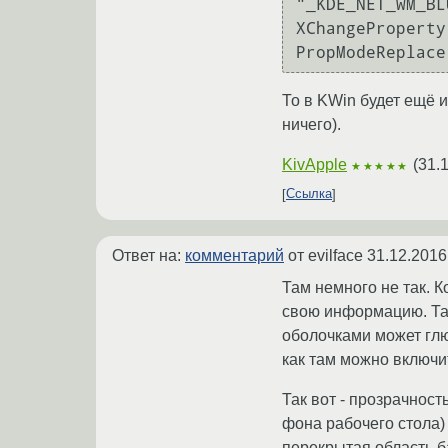
"_KDE_NET_WM_BL
XChangeProperty
То в KWin будет ещё и
ничего).
KivApple
(
31.
★★★★★
Ссылка
Ответ на:
комментарий
от evilface
31.12.2016
Там немного не так. К
свою информацию. Так
оболочками может глюч
как там можно включи
Так вот - прозрачност
фона рабочего стола) 
перекрытая область б