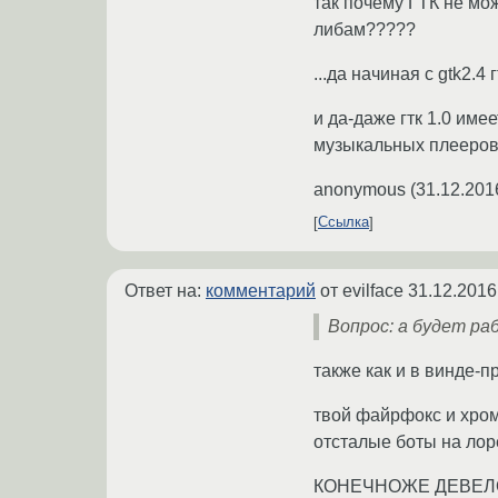
так почему ГТК не мо
либам?????
...да начиная с gtk2
и да-даже гтк 1.0 име
музыкальных плееров 
anonymous
(
31.12.201
Ссылка
Ответ на:
комментарий
от evilface
31.12.2016
Вопрос: а будет ра
также как и в винде-п
твой файрфокс и хром 
отсталые боты на лоре
КОНЕЧНОЖЕ ДЕВЕЛО