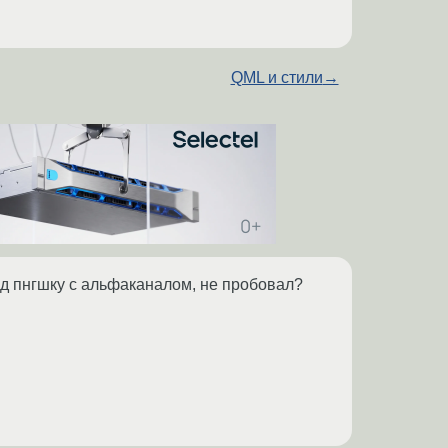
QML и стили
→
нд пнгшку с альфаканалом, не пробовал?