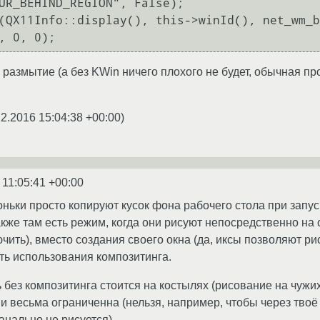
UR_BEHIND_REGION", False);

(QX11Info::display(), this->winId(), net_wm_b
 размытие (а без KWin ничего плохого не будет, обычная про
12.2016 15:04:38 +00:00
)
 11:05:41 +00:00
оньки просто копируют кусок фона рабочего стола при запус
же там есть режим, когда они рисуют непосредственно на 
ить), вместо создания своего окна (да, иксы позволяют рис
ть использования композитинга.
ь без композитинга стоится на костылях (рисование на чужи
и весьма ограниченна (нельзя, например, чтобы через твоё
анально не рисуется).