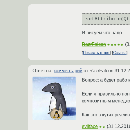
setAttribute(Qt
И рисуем что надо.
RazrFalcon
(
3
★★★★★
Показать ответ
Ссылка
Ответ на:
комментарий
от RazrFalcon
31.12.
Вопрос: а будет рабо
Если я правильно поня
композитным менеджер
Как это в кутях реали
evilface
(
31.12.201
★★