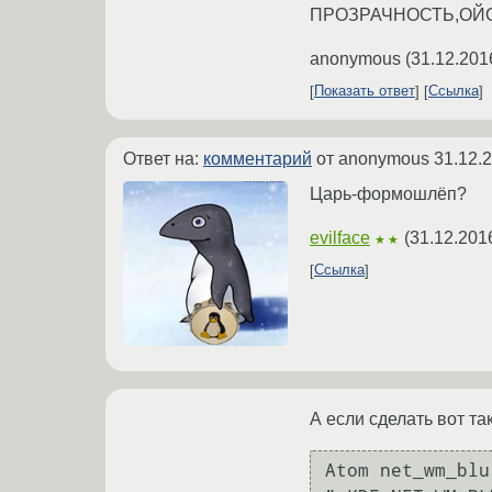
ПРОЗРАЧНОСТЬ,ОЙ
anonymous
(
31.12.201
Показать ответ
Ссылка
Ответ на:
комментарий
от anonymous
31.12.
Царь-формошлёп?
evilface
(
31.12.201
★★
Ссылка
А если сделать вот та
Atom net_wm_blu