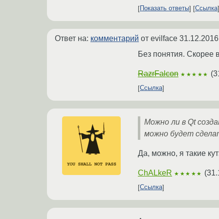
Показать ответы
Ссылка
Ответ на:
комментарий
от evilface
31.12.2016
Без понятия. Скорее в
RazrFalcon
(
3
★★★★★
Ссылка
Можно ли в Qt созд
можно будет сделат
Да, можно, я такие к
ChALkeR
(
31.
★★★★★
Ссылка