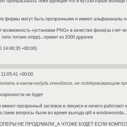
жет пробрасывать теже функции что и кутэ,которые вообще 
.4 гтк формы могут быть прозрачными и имеют альфаканалы 
ет возможеость «установки PNG» в качестве фона(за счет ч
типо тогоже xmpp)...привет из 2000 дурачок
6 14:46:35 +00:00
)
 11:05:41 +00:00
ботать в каком-нибудь опенбоксе, не поддерживающем пр
розрачности не будет
имеют прозрачный загловок в линуксе-и ничего работают ка
,такие вопросы были во время выхода qt4 и windowsvista...
ПЕРЫ НЕ ПРОДУМАЛИ_А ЧТОЖЕ БУДЕТ ЕСЛИ КОМПОЗ