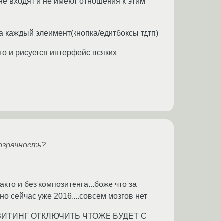
не входят и не имеют отношения к этим
на каждый элеимент(кнопка/едитбоксы тдтп)
его и рисуется интерфейс всяких
озрачность?
кто и без композитенга...боже что за
но сейчас уже 2016....совсем мозгов нет
ИТИНГ ОТКЛЮЧИТЬ ЧТОЖЕ БУДЕТ С