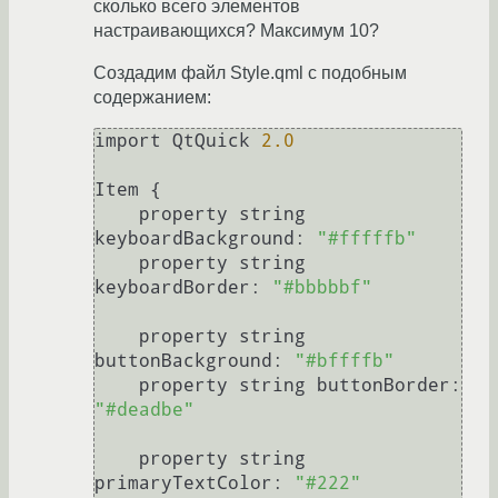
сколько всего элементов
настраивающихся? Максимум 10?
Создадим файл Style.qml с подобным
содержанием:
import QtQuick 
2.0
Item {

    property string 
keyboardBackground: 
"#fffffb"
    property string 
keyboardBorder: 
"#bbbbbf"
    property string 
buttonBackground: 
"#bffffb"
    property string buttonBorder: 
"#deadbe"
    property string 
primaryTextColor: 
"#222"