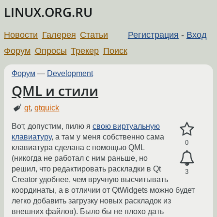
LINUX.ORG.RU
Новости
Галерея
Статьи
Регистрация
-
Вход
Форум
Опросы
Трекер
Поиск
Форум
—
Development
QML и стили
qt
,
qtquick
Вот, допустим, пилю я
свою виртуальную
клавиатуру
, а там у меня собственно сама
0
клавиатура сделана с помощью QML
(никогда не работал с ним раньше, но
решил, что редактировать раскладки в Qt
3
Creator удобнее, чем вручную высчитывать
координаты, а в отличии от QtWidgets можно будет
легко добавить загрузку новых раскладок из
внешних файлов). Было бы не плохо дать