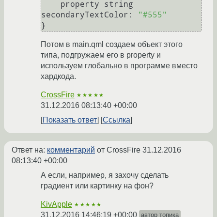
    property string 
secondaryTextColor: 
"#555"
Потом в main.qml создаем объект этого
типа, подгружаем его в property и
используем глобально в программе вместо
хардкода.
CrossFire
★★★★★
31.12.2016 08:13:40 +00:00
Показать ответ
Ссылка
Ответ на:
комментарий
от CrossFire
31.12.2016
08:13:40 +00:00
А если, например, я захочу сделать
градиент или картинку на фон?
KivApple
★★★★★
31.12.2016 14:46:19 +00:00
автор топика