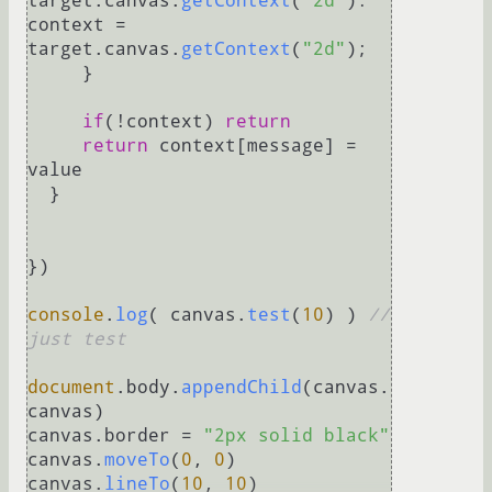
target.
canvas
.
getContext
(
"2d"
): 
context = 
target.
canvas
.
getContext
(
"2d"
); 

     }

if
(!context) 
return
return
 context[message] = 
value

  }

})

console
.
log
( canvas.
test
(
10
) ) 
// 
just test
document
.
body
.
appendChild
(canvas.
canvas
)

canvas.
border
 = 
"2px solid black"
canvas.
moveTo
(
0
, 
0
)

canvas.
lineTo
(
10
, 
10
)
