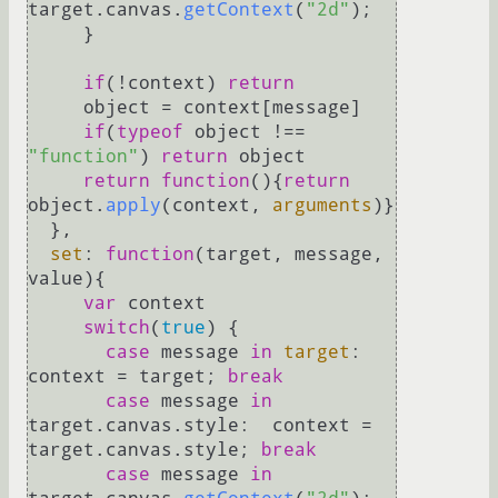
target.
canvas
.
getContext
(
"2d"
); 

     }

if
(!context) 
return
     object = context[message] 

if
(
typeof
 object !== 
"function"
) 
return
 object

return
function
(
){
return
object.
apply
(context, 
arguments
)}

  },

set
: 
function
(
target, message, 
value
){

var
 context

switch
(
true
) {

case
 message 
in
target
: 
context = target; 
break
case
 message 
in
target.
canvas
.
style
:  context = 
target.
canvas
.
style
; 
break
case
 message 
in