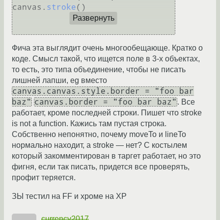
canvas.
stroke
()

Развернуть
Фича эта выглядит очень многообещающе. Кратко о
коде. Смысл такой, что ищется поле в 3-х объектах,
то есть, это типа объединение, чтобы не писать
лишней лапши, eg вместо
canvas.canvas.style.border = "foo bar
baz"
canvas.border = "foo bar baz"
. Все
работает, кроме последней строки. Пишет что stroke
is not a function. Кажись там пустая строка.
Собственно непонятно, почему moveTo и lineTo
нормально находит, а stroke — нет? C костылем
который закомментирован в таргет работает, но это
фигня, если так писать, придется все проверять,
профит теряется.
ЗЫ тестил на FF и хроме на XP
currency2017