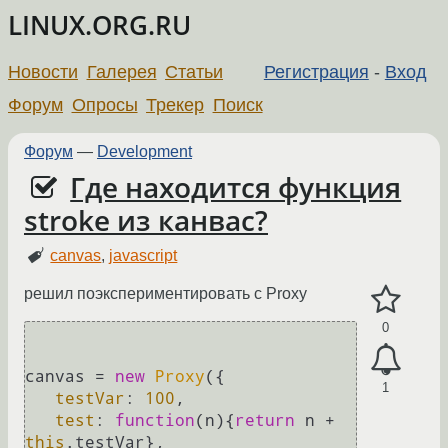
LINUX.ORG.RU
Новости
Галерея
Статьи
Регистрация
-
Вход
Форум
Опросы
Трекер
Поиск
Форум
—
Development
Где находится функция
stroke из канвас?
canvas
,
javascript
решил поэкспериментировать с Proxy
0
canvas = 
new
Proxy
({

1
testVar
: 
100
,

test
: 
function
(
n
){
return
 n + 
this
.
testVar
},
