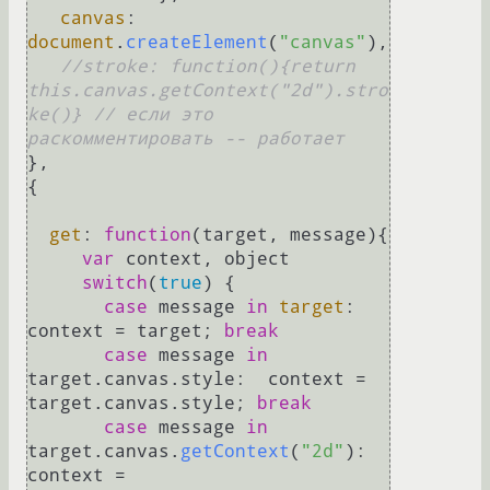
canvas
: 
document
.
createElement
(
"canvas"
),

//stroke: function(){return 
this.canvas.getContext("2d").stro
ke()} // если это 
раскомментировать -- работает
},

{

get
: 
function
(
target, message
){

var
 context, object

switch
(
true
) {

case
 message 
in
target
: 
context = target; 
break
case
 message 
in
target.
canvas
.
style
:  context = 
target.
canvas
.
style
; 
break
case
 message 
in
target.
canvas
.
getContext
(
"2d"
): 
context = 