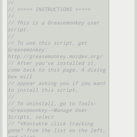
//
// ===== INSTRUCTIONS =====
//
// This is a Greasemonkey user 
script.
//
// To use this script, get 
Greasemonkey: 
http://greasemonkey.mozdev.org/
// After you've installed it, 
come back to this page. A dialog 
box will
// appear asking you if you want 
to install this script.
//
// To uninstall, go to Tools-
>Greasemonkey->Manage User 
Scripts, select
// "VKontakte click tracking 
gone" from the list on the left, 