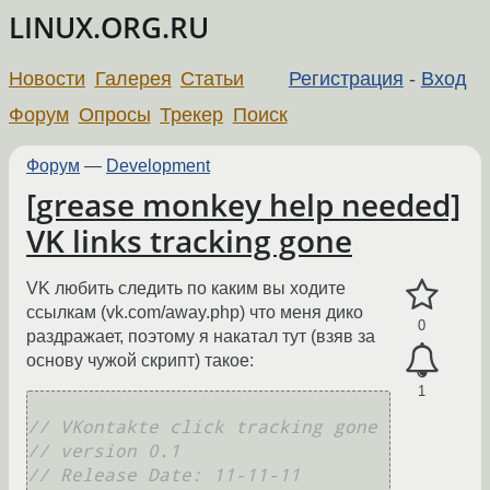
LINUX.ORG.RU
Новости
Галерея
Статьи
Регистрация
-
Вход
Форум
Опросы
Трекер
Поиск
Форум
—
Development
[grease monkey help needed]
VK links tracking gone
VK любить следить по каким вы ходите
ссылкам (vk.com/away.php) что меня дико
0
раздражает, поэтому я накатал тут (взяв за
основу чужой скрипт) такое:
1
// VKontakte click tracking gone
// version 0.1
// Release Date: 11-11-11