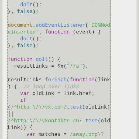
doIt
();

}, 
false
);

document
.
addEventListener
(
'DOMNod
eInserted'
, 
function
 (
event
) {

doIt
();

}, 
false
);

function
doIt
(
) {

  resultLinks = $x(
"//a"
);

resultLinks.
forEach
(
function
(
link
) {  
// loop over links
var
 oldLink = link.
href
;

if
(
/^http:\/\/vk.com/
.
test
(oldLink) 
|| 
/^http:\/\/vkontakte.ru/
.
test
(old
Link)) {

var
 matches = 
/away.php\?