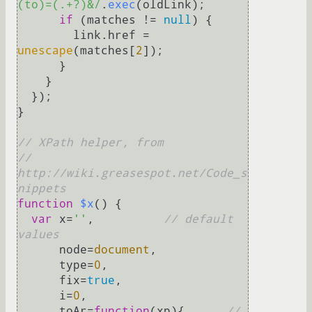
(to)=(.+?)&/
.
exec
(oldLink);

if
 (matches != 
null
) {

        link.
href
 = 
unescape
(matches[
2
]);

      }

    }

  });

}

// XPath helper, from
// 
http://wiki.greasespot.net/Code_s
nippets
function
$x
(
) {

var
 x=
''
,          
// default 
values
      node=
document
,

      type=
0
,

      fix=
true
,

      i=
0
,

      toAr=
function
(
xp
){      
// 