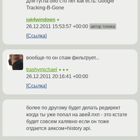
Для гугла оно сто лет как есть: Google
Tracking-B-Gone
juk4windows
★
26.12.2011 15:53:57 +00:00
автор топика
Ссылка
вообще-то он спам фильтрует...
trashymichael
★★★
26.12.2011 20:16:41 +00:00
Ссылка
более по другому будет делать редирект
когда ты уже попал на авей.пхп - это кстате
будет совсем халявно если он тоже
отдается аяксом+history api.