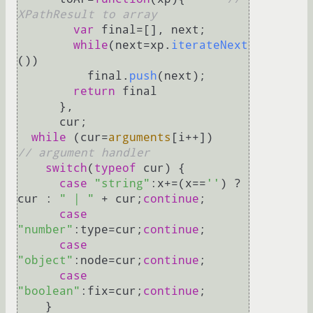
XPathResult to array
var
 final=[], next;

while
(next=xp.
iterateNext
())

	  final.
push
(next);

return
 final

      },

      cur;

while
 (cur=
arguments
[i++])      
// argument handler
switch
(
typeof
 cur) {

case
"string"
:x+=(x==
''
) ? 
cur : 
" | "
 + cur;
continue
;

case
"number"
:type=cur;
continue
;

case
"object"
:node=cur;
continue
;

case
"boolean"
:fix=cur;
continue
;

    }
