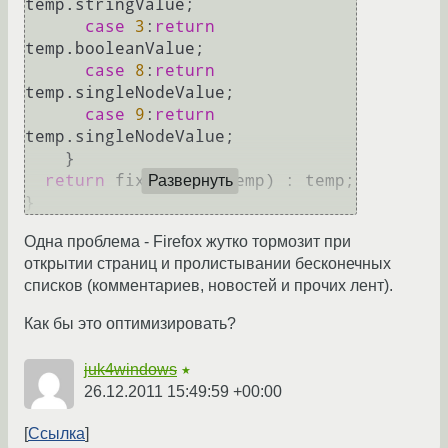
temp.
stringValue
;

case
3
:
return
temp.
booleanValue
;

case
8
:
return
temp.
singleNodeValue
;

case
9
:
return
temp.
singleNodeValue
;

    }

return
 fix ? 
toAr
(temp) : temp;

Развернуть
Одна проблема - Firefox жутко тормозит при
открытии страниц и пролистывании бесконечных
списков (комментариев, новостей и прочих лент).
Как бы это оптимизировать?
juk4windows
★
26.12.2011 15:49:59 +00:00
Ссылка