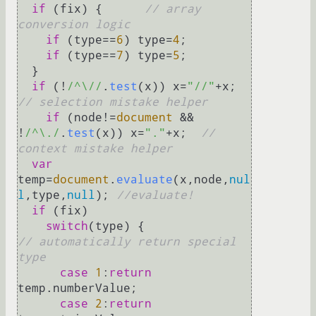
if
 (fix) {      
// array 
conversion logic
if
 (type==
6
) type=
4
;

if
 (type==
7
) type=
5
;

  }

if
 (!
/^\//
.
test
(x)) x=
"//"
+x;           
// selection mistake helper
if
 (node!=
document
 && 
!
/^\./
.
test
(x)) x=
"."
+x;  
// 
context mistake helper
var
temp=
document
.
evaluate
(x,node,
nul
l
,type,
null
); 
//evaluate!
if
 (fix)

switch
(type) {                      
// automatically return special 
type
case
1
:
return
temp.
numberValue
;

case
2
:
return