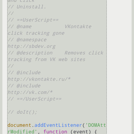
and click
// Uninstall.
//
// ==UserScript==
// @name           VKontakte 
click tracking gone
// @namespace      
http://sbdev.org
// @description    Removes click 
tracking from VK web sites
//
// @include        
http://vkontakte.ru/*
// @include        
http://vk.com/*
// ==/UserScript==
// doIt();
document
.
addEventListener
(
'DOMAtt
rModified'
, 
function
 (
event
) {
