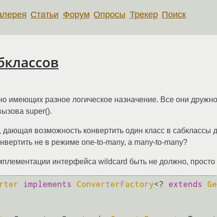
алерея
Статьи
Форум
Опросы
Трекер
Поиск
абклассов
 но имеющих разное логическое назначение. Все они дружно 
вызова super().
, дающая возможность конвертить один класс в сабклассы др
нвертить не в режиме one-to-many, а many-to-many?
имплементации интерфейса wildcard быть не должно, просто
rter
implements
ConverterFactory
<? 
extends
Ge