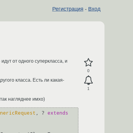
Регистрация
-
Вход
идут от одного суперкласса, и
0
угого класса. Есть ли какая-
1
 так нагляднее имхо)
nericRequest
, ? 
extends