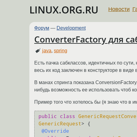
LINUX.ORG.RU
Новости
Г
Форум
—
Development
ConverterFactory для с
java
,
spring
Есть пачка сабклассов, идентичных по сути,
весь их код заключен в конструкторе в виде 
В манах спринга показана ConversionFactory
нибудь возможность ее использовать чтоб ко
Пример того что хотелось бы (я знаю что в 
public
class
GenericRequestConve
GenericRequest
> {

@Override