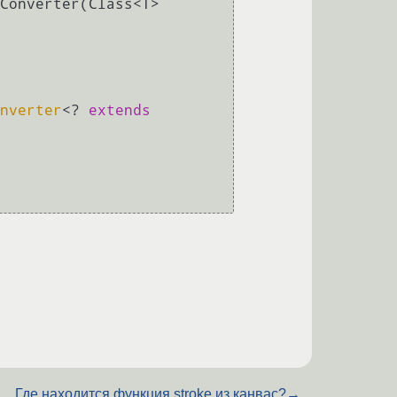
Converter(Class<T> 
nverter
<? 
extends
Где находится функция stroke из канвас?
→