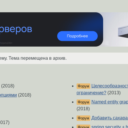
ему. Тема перемещена в архив.
(2018)
Целесообразност
Форум
ограничение?
(2013)
опциями
(2018)
Named entity gra
Форум
(2018)
Добавить сахара
Форум
017)
spring security + 
Форум