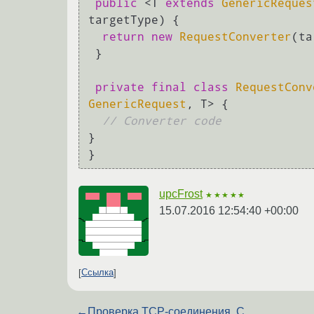
public
 <T 
extends
GenericReques
targetType) {

return
new
RequestConverter
(ta
 }

private
final
class
RequestConv
GenericRequest
, T> {

// Converter code
}

upcFrost
★★★★★
15.07.2016 12:54:40 +00:00
Ссылка
←
Проверка TCP-соединения, C