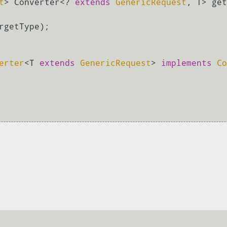
t
> Converter<? 
extends
GenericRequest
, T> get
rgetType);

erter
<T 
extends
GenericRequest
> 
implements
Co