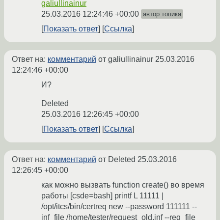
galiullinainur
25.03.2016 12:24:46 +00:00
автор топика
Показать ответ
Ссылка
Ответ на:
комментарий
от galiullinainur
25.03.2016
12:24:46 +00:00
И?
Deleted
25.03.2016 12:26:45 +00:00
Показать ответ
Ссылка
Ответ на:
комментарий
от Deleted
25.03.2016
12:26:45 +00:00
как можно вызвать function create() во время
работы [csde=bash] printf L 11111 |
/opt/itcs/bin/certreq new --password 111111 --
inf_file /home/tester/request_old.inf --req_file