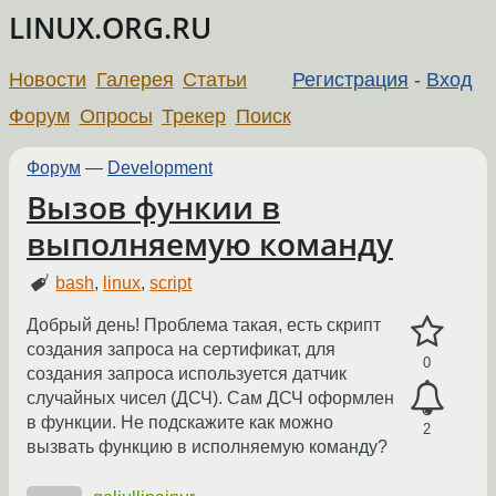
LINUX.ORG.RU
Новости
Галерея
Статьи
Регистрация
-
Вход
Форум
Опросы
Трекер
Поиск
Форум
—
Development
Вызов функии в
выполняемую команду
bash
,
linux
,
script
Добрый день! Проблема такая, есть скрипт
создания запроса на сертификат, для
0
создания запроса используется датчик
случайных чисел (ДСЧ). Сам ДСЧ оформлен
в функции. Не подскажите как можно
2
вызвать функцию в исполняемую команду?