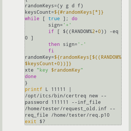
randomKeys=(y g d f)

keysCount=
${#randomKeys[*]}
while
 [ 
true
 ]; 
do
	sign=
'+'
if
 [ $((RANDOM%
2
+
0
)) -eq 
0 ]

then
 sign=
'-'
fi
randomKey=
${randomKeys[$((RANDOM%
$keysCount+0))]}
xte 
"key 
$randomKey
"
done
printf
 L 11111 | 
/opt/itcs/bin/certreq new --
password 111111 --inf_file 
/home/tester/request_old.inf --
exit
 $?