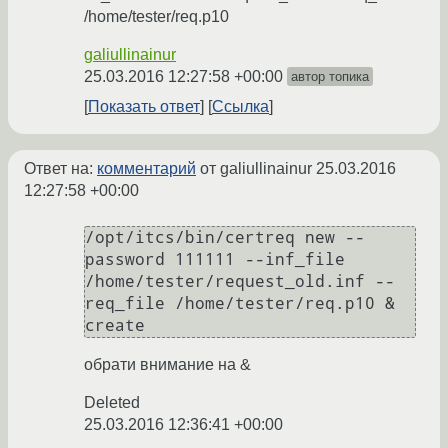
/home/tester/req.p10
galiullinainur
25.03.2016 12:27:58 +00:00
автор топика
Показать ответ
Ссылка
Ответ на:
комментарий
от galiullinainur
25.03.2016
12:27:58 +00:00
/opt/itcs/bin/certreq new --
password 111111 --inf_file 
/home/tester/request_old.inf --
req_file /home/tester/req.p10 &

обрати внимание на &
Deleted
25.03.2016 12:36:41 +00:00