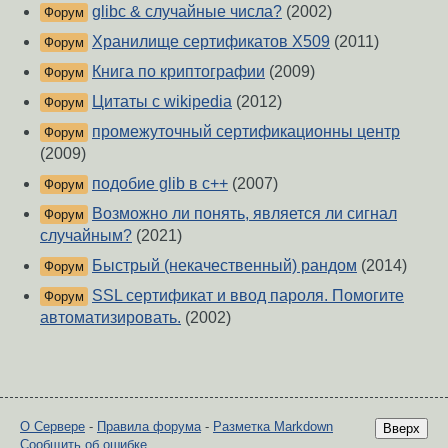
glibc & случайные числа?
(2002)
Форум
Хранилище сертификатов X509
(2011)
Форум
Книга по криптографии
(2009)
Форум
Цитаты с wikipedia
(2012)
Форум
промежуточный сертификационны центр
Форум
(2009)
подобие glib в c++
(2007)
Форум
Возможно ли понять, является ли сигнал
Форум
случайным?
(2021)
Быстрый (некачественный) рандом
(2014)
Форум
SSL сертификат и ввод пароля. Помогите
Форум
автоматизировать.
(2002)
О Сервере
-
Правила форума
-
Разметка Markdown
Вверх
Сообщить об ошибке