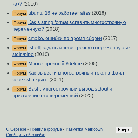
как?
(2010)
ubuntu 16 не работает alias
(2018)
Форум
Как в string.format вставить многострочную
Форум
переменную?
(2018)
cmake. ошибки во время сборки
(2017)
Форум
[shell] задать многострочную переменную из
Форум
stdin/pipe
(2010)
Многострочный #define
(2008)
Форум
Как вывести многострочный текст в файл
Форум
через sh скрипт
(2011)
Bash, многострочный вывод stdout и
Форум
присвоение его переменной
(2023)
О Сервере
-
Правила форума
-
Разметка Markdown
Вверх
Сообщить об ошибке