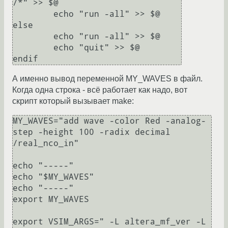
/*" >> $@

	echo "run -all" >> $@

else

	echo "run -all" >> $@

	echo "quit" >> $@

endif
А именно вывод переменной MY_WAVES в файл.
Когда одна строка - всё работает как надо, вот
скрипт который вызывает make:
MY_WAVES="add wave -color Red -analog-
step -height 100 -radix decimal 
/real_nco_in"

echo "-----"

echo "$MY_WAVES"

echo "-----"

export MY_WAVES

export VSIM_ARGS=" -L altera_mf_ver -L 