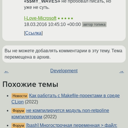
«$$MY_WAVES»
не пробовал писать, но
уже не суть.
I-Love-Microsoft
★★★★★
18.03.2016 10:45:10 +00:00
автор топика
Ссылка
Вы не можете добавлять комментарии в эту тему. Тема
перемещена в архив.
←
Development
→
Похожие темы
Как работать с Makefile-проектами в среде
Новости
CLion
(2022)
не компилируется модуль non-retpoline
Форум
компилятором
(2022)
[bash] Многострочная переменная > файл:
Форум