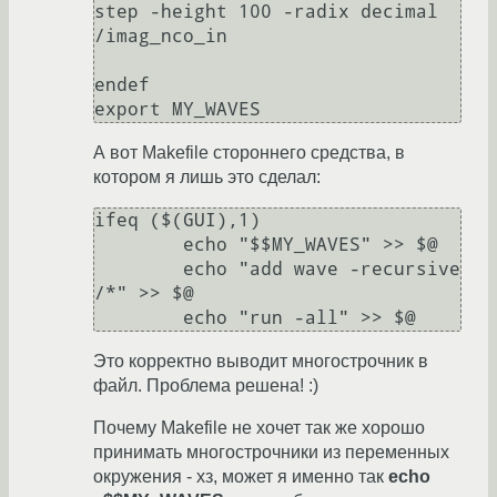
step -height 100 -radix decimal 
/imag_nco_in

endef

export MY_WAVES
А вот Makefile стороннего средства, в
котором я лишь это сделал:
ifeq ($(GUI),1)

	echo "$$MY_WAVES" >> $@

	echo "add wave -recursive 
/*" >> $@

	echo "run -all" >> $@
Это корректно выводит многострочник в
файл. Проблема решена! :)
Почему Makefile не хочет так же хорошо
принимать многострочники из переменных
окружения - хз, может я именно так
echo