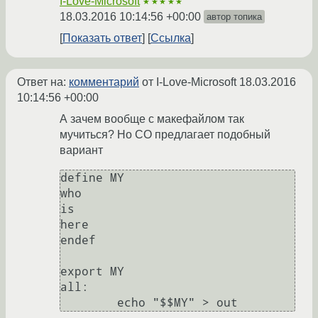
I-Love-Microsoft
★★★★★
18.03.2016 10:14:56 +00:00
автор топика
Показать ответ
Ссылка
Ответ на:
комментарий
от I-Love-Microsoft
18.03.2016
10:14:56 +00:00
А зачем вообще с макефайлом так
мучиться? Но СО предлагает подобный
вариант
define MY

who

is

here

endef

export MY

all:
