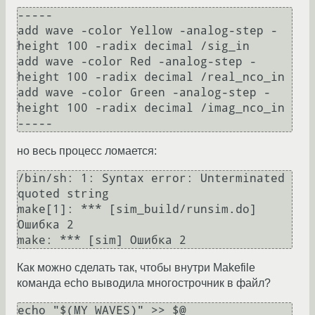
-----

add wave -color Yellow -analog-step -
height 100 -radix decimal /sig_in

add wave -color Red -analog-step -
height 100 -radix decimal /real_nco_in

add wave -color Green -analog-step -
height 100 -radix decimal /imag_nco_in

-----
но весь процесс ломается:
/bin/sh: 1: Syntax error: Unterminated 
quoted string

make[1]: *** [sim_build/runsim.do] 
Ошибка 2

make: *** [sim] Ошибка 2
Как можно сделать так, чтобы внутри Makefile
команда echo выводила многострочник в файл?
echo "$(MY_WAVES)" >> $@