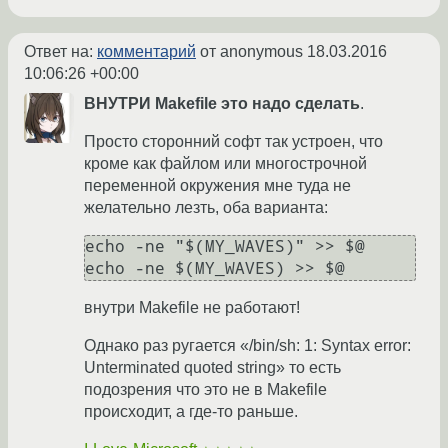
Ответ на:
комментарий
от anonymous
18.03.2016
10:06:26 +00:00
ВНУТРИ Makefile это надо сделать
.
Просто сторонний софт так устроен, что
кроме как файлом или многострочной
переменной окружения мне туда не
желательно лезть, оба варианта:
echo -ne "$(MY_WAVES)" >> $@

echo -ne $(MY_WAVES) >> $@
внутри Makefile не работают!
Однако раз ругается «/bin/sh: 1: Syntax error:
Unterminated quoted string» то есть
подозрения что это не в Makefile
происходит, а где-то раньше.