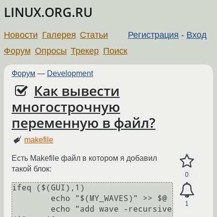
LINUX.ORG.RU
Новости
Галерея
Статьи
Регистрация
-
Вход
Форум
Опросы
Трекер
Поиск
Форум
—
Development
Как вывести
многострочную
переменную в файл?
makefile
Есть Makefile файл в котором я добавил
такой блок:
0
ifeq ($(GUI),1)

	echo "$(MY_WAVES)" >> $@

1
	echo "add wave -recursive 