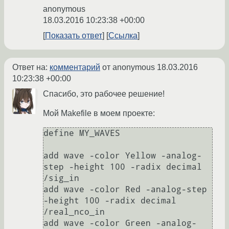
anonymous
18.03.2016 10:23:38 +00:00
Показать ответ
Ссылка
Ответ на:
комментарий
от anonymous
18.03.2016
10:23:38 +00:00
Спасибо, это рабочее решение!
Мой Makefile в моем проекте:
define MY_WAVES

add wave -color Yellow -analog-
step -height 100 -radix decimal 
/sig_in

add wave -color Red -analog-step 
-height 100 -radix decimal 
/real_nco_in

add wave -color Green -analog-