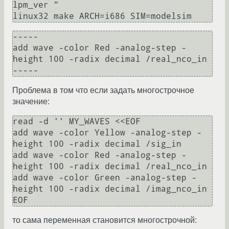
lpm_ver "

linux32 make ARCH=i686 SIM=modelsim
-----

add wave -color Red -analog-step -
height 100 -radix decimal /real_nco_in

-----
Проблема в том что если задать многострочное
значение:
read -d '' MY_WAVES <<EOF

add wave -color Yellow -analog-step -
height 100 -radix decimal /sig_in

add wave -color Red -analog-step -
height 100 -radix decimal /real_nco_in

add wave -color Green -analog-step -
height 100 -radix decimal /imag_nco_in

EOF
то сама переменная становится многострочной: