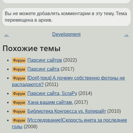
Вы не можете добавлять комментарии в эту тему. Тема
перемещена в архив.
←
Development
→
Похожие темы
Парсинг сайтов
(2022)
Форум
Парсинг сайта
(2017)
Форум
[Dorif-тред] А почему собственно фотоны не
Форум
распадаются?
(2011)
Парсинг сайта, ScraPy
(2014)
Форум
Хана вашим сайтам.
(2017)
Форум
Библиотека Конгресса vs. Копирайт
(2010)
Форум
[Исследование]Скорость инета за последние
Форум
годы
(2008)