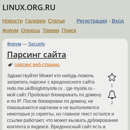
LINUX.ORG.RU
Новости
Галерея
Статьи
Регистрация
-
Вход
Форум
Опросы
Трекер
Поиск
Форум
—
Security
Парсинг сайта
парсинг веб-страниц
Здравствуйте! Может кто нибудь помочь
запретить парсинг с вредоносного сайта
1
redo.me.uk/8nigb/mysite.ru , где mysite.ru -
мой сайт. Пробовал блокировать по домену
и по IP. После блокировки по домену, не
2
показываются картинки и не выполняются
некоторые js скрипты, но главное текст остался и
ссылки работают, что может вызвать дублирование
контента в яндексе. Вредоносный сайт есть в