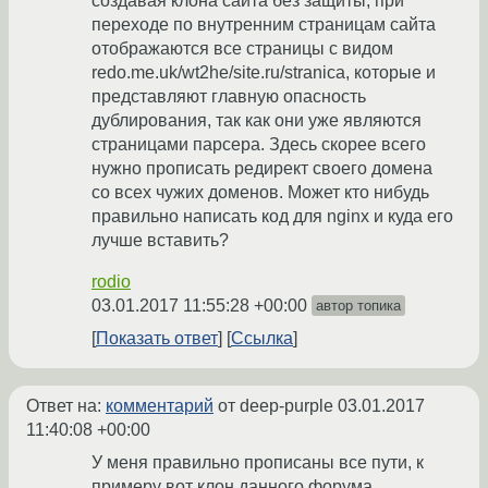
создавая клона сайта без защиты, при
переходе по внутренним страницам сайта
отображаются все страницы с видом
redo.me.uk/wt2he/site.ru/stranica, которые и
представляют главную опасность
дублирования, так как они уже являются
страницами парсера. Здесь скорее всего
нужно прописать редирект своего домена
со всех чужих доменов. Может кто нибудь
правильно написать код для nginx и куда его
лучше вставить?
rodio
03.01.2017 11:55:28 +00:00
автор топика
Показать ответ
Ссылка
Ответ на:
комментарий
от deep-purple
03.01.2017
11:40:08 +00:00
У меня правильно прописаны все пути, к
примеру вот клон данного форума