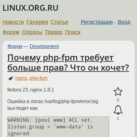
LINUX.ORG.RU
Новости
Галерея
Статьи
Регистрация
-
Вход
Форум
Опросы
Трекер
Поиск
Форум
—
Development
Почему php-fpm требует
больше прав? Что он хочет?
nginx
,
php-fpm
fedora 23, nginx 1.8.1
0
Ошибка в логах /var/log/php-fpm/error.log
выглядит как:
1
WARNING: [pool www] ACL set, 
listen.group = 'www-data' is 
ignored
