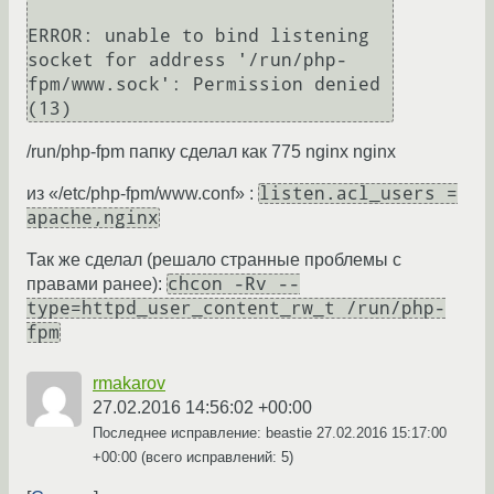
ERROR: unable to bind listening 
socket for address '/run/php-
fpm/www.sock': Permission denied 
/run/php-fpm папку сделал как 775 nginx nginx
listen.acl_users =
из «/etc/php-fpm/www.conf» :
apache,nginx
Так же сделал (решало странные проблемы с
chcon -Rv --
правами ранее):
type=httpd_user_content_rw_t /run/php-
fpm
rmakarov
27.02.2016 14:56:02 +00:00
Последнее исправление: beastie
27.02.2016 15:17:00
+00:00
(всего исправлений: 5)