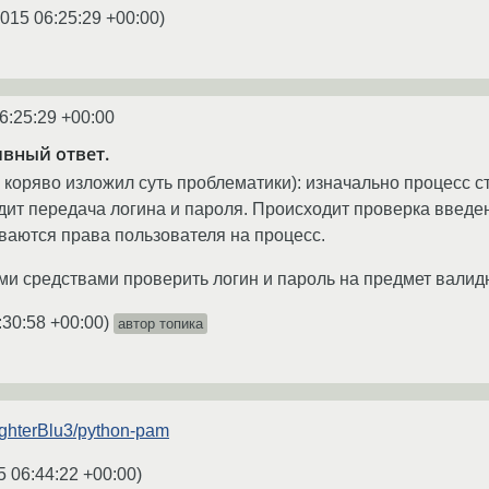
2015 06:25:29 +00:00
)
6:25:29 +00:00
ивный ответ.
я коряво изложил суть проблематики): изначально процесс ст
дит передача логина и пароля. Происходит проверка введе
ваются права пользователя на процесс.
ми средствами проверить логин и пароль на предмет валид
:30:58 +00:00
)
автор топика
fighterBlu3/python-pam
5 06:44:22 +00:00
)