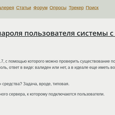
алерея
Статьи
Форум
Опросы
Трекер
Поиск
пароля пользователя системы с
2.7, с помощью которого можно проверить существование по
оль, ответ в виде: валиден или нет, а в идеале еще иметь в
 средства? Задача, вроде, типовая.
ого сервера, к которому подключаются пользователи.