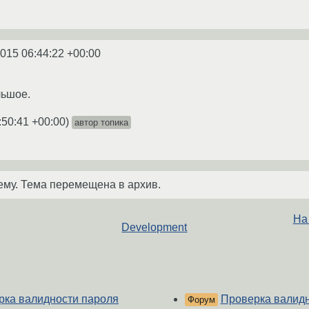
2015 06:44:22 +00:00
льшое.
:50:41 +00:00
)
автор топика
ему. Тема перемещена в архив.
На
Development
ка валидности пароля
Проверка валидно
Форум