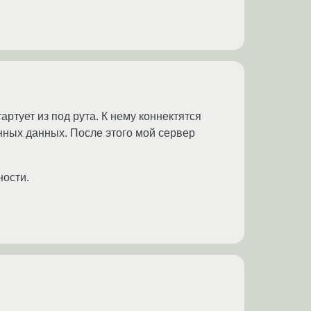
артует из под рута. К нему коннектятся
нных данных. После этого мой сервер
ности.