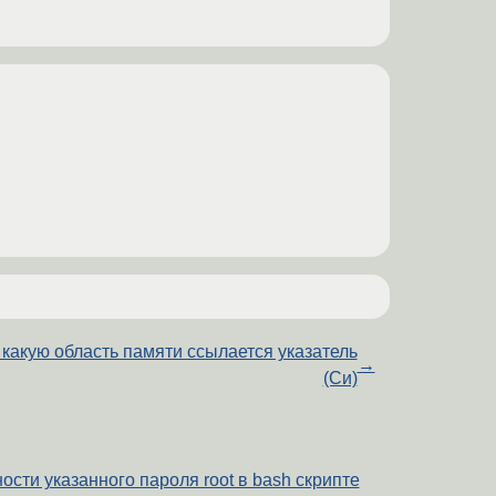
 какую область памяти ссылается указатель
→
(Си)
сти указанного пароля root в bash скрипте