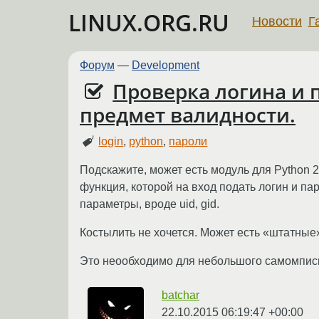
LINUX.ORG.RU
Новости
Г
Форум
—
Development
Проверка логина и 
предмет валидности.
login
,
python
,
пароли
Подскажите, может есть модуль для Python 
функция, которой на вход подать логин и пар
параметры, вроде uid, gid.
Костылить не хочется. Может есть «штатные»
Это неообходимо для небольшого самомписн
batchar
22.10.2015 06:19:47 +00:00