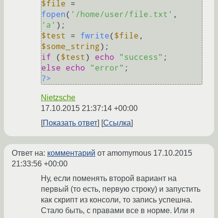
$file
 = 
fopen
(
'/home/user/file.txt'
, 
'a'
$test
 = 
fwrite
(
$file
, 
$some_string
if
 (
$test
) 
echo
"success"
else
echo
"error"
?>
Nietzsche
17.10.2015 21:37:14 +00:00
Показать ответ
Ссылка
Ответ на:
комментарий
от amomymous
17.10.2015
21:33:56 +00:00
Ну, если поменять второй вариант на
первый (то есть, первую строку) и запустить
как скрипт из консоли, то запись успешна.
Стало быть, с правами все в норме. Или я