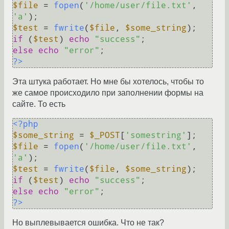
$file
 = 
fopen
(
'/home/user/file.txt'
, 
'a'
$test
 = 
fwrite
(
$file
, 
$some_string
if
 (
$test
) 
echo
"success"
else
echo
"error"
?>
Эта штука работает. Но мне бы хотелось, чтобы то
же самое происходило при заполнении формы на
сайте. То есть
<?php
$some_string
 = 
$_POST
[
'somestring'
$file
 = 
fopen
(
'/home/user/file.txt'
, 
'a'
$test
 = 
fwrite
(
$file
, 
$some_string
if
 (
$test
) 
echo
"success"
else
echo
"error"
?>
Но выплевывается ошибка. Что не так?