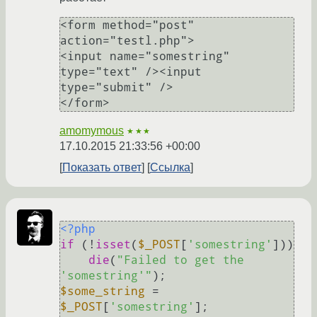
<form method="post" 
action="testl.php">

<input name="somestring" 
type="text" /><input 
type="submit" />

amomymous
★★★
17.10.2015 21:33:56 +00:00
Показать ответ
Ссылка
<?php
if
 (!
isset
(
$_POST
[
'somestring'
]))

die
(
"Failed to get the 
'somestring'"
$some_string
 = 
$_POST
[
'somestring'