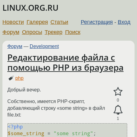
LINUX.ORG.RU
Новости
Галерея
Статьи
Регистрация
-
Вход
Форум
Опросы
Трекер
Поиск
Форум
—
Development
Редактирование файла с
помощью PHP из браузера
php
Добрый вечер.
0
Собственно, имеется PHP-скрипт,
добавляющий строку «some string» в файл
file.txt:
1
<?php
$some_string
 = 
"some string"