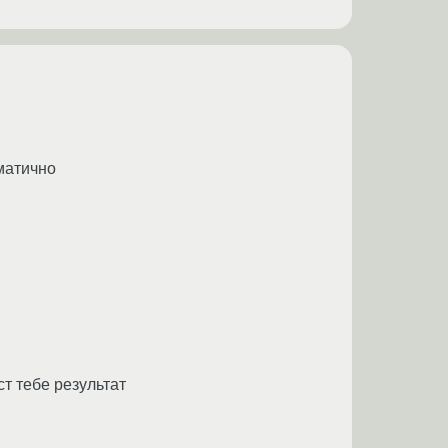
ематично
аст тебе результат