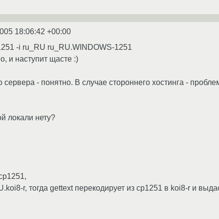
2005 18:06:42 +00:00
s-1251 -i ru_RU ru_RU.WINDOWS-1251
о, и наступит щасте :)
 сервера - понятно. В случае стороннего хостинга - пробл
ой локали нету?
cp1251,
.koi8-r, тогда gettext перекодирует из cp1251 в koi8-r и выд