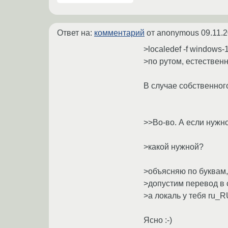
Ответ на:
комментарий
от anonymous
09.11.
>localedef -f window
>по рутом, естественн
В случае собственного
>>Во-во. А если нужн
>какой нужной?
>объясняю по буквам,
>допустим перевод в 
>а локаль у тебя ru_RU
Ясно :-)