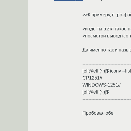
>>К примеру, в .po-
>и где ты взял такое 
>посмотри вывод icon
Да именно так и назы
---------------------------------
[elf@elf (~)]$ iconv --li
CP1251//
WINDOWS-1251//
[elf@elf (~)]$
---------------------------------
Пробовал обе.