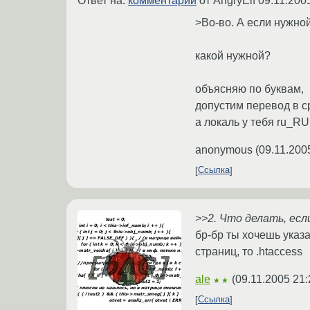
Ответ на:
комментарий
от AngryElf
09.11.200
>Во-во. А если нужно
какой нужной?
объясняю по буквам,
допустим перевод в c
а локаль у тебя ru_RU.
anonymous
(
09.11.200
Ссылка
>>2. Что делать, есл
бр-бр ты хочешь указа
страниц, то .htaccess
ale
(
09.11.2005 21:
★★
Ссылка