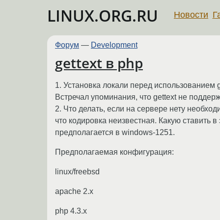
LINUX.ORG.RU
Новости
Г
Форум
—
Development
gettext в php
1. Установка локали перед использованием g
Встречал упоминания, что gettext не поддерж
2. Что делать, если на сервере нету необх
что кодировка неизвестная. Какую ставить в 
предполагается в windows-1251.
Предполагаемая конфигурация:
linux/freebsd
apache 2.x
php 4.3.x