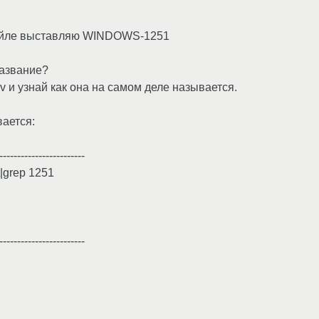
файле выставляю WINDOWS-1251
название?
v и узнай как она на самом деле называется.
вается:
------------------------
st|grep 1251
------------------------