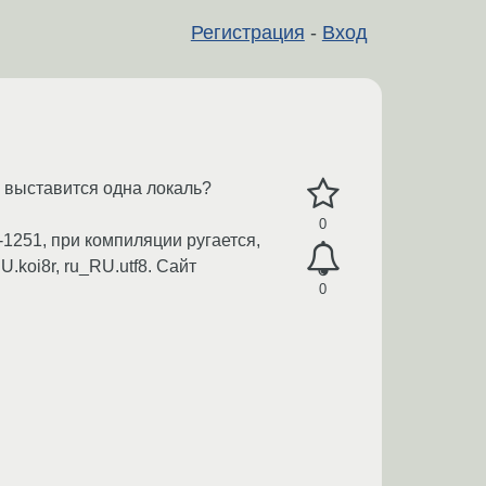
Регистрация
-
Вход
а выставится одна локаль?
0
1251, при компиляции ругается,
.koi8r, ru_RU.utf8. Сайт
0