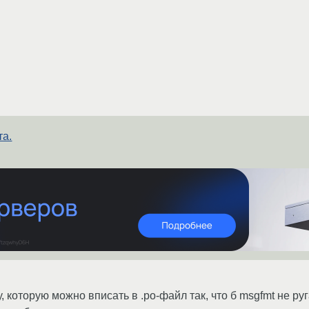
та.
 которую можно вписать в .po-файл так, что б msgfmt не ру