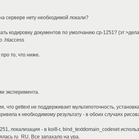
и на сервере нету необходимой локали?
ать кодировку документов по умолчанию cp-1251? (эт >делает
о .htaccess
 про то, что ниже.
ми эксперимента.
я, что gettext не поддерживает мультипоточность, установ
ривела к необходимому результату - в обоих случаях рисов
51, локализация - в koi8-r, bind_textdomain_codeset испол
ялась ru_RU. Все запахало на ура.