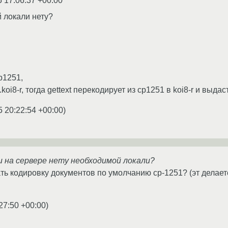
5 17:06:37 +00:00
й локали нету?
p1251,
koi8-r, тогда gettext перекодирует из cp1251 в koi8-r и выдас
5 20:22:54 +00:00
)
и на сервере нету необходимой локали?
ть кодировку документов по умолчанию cp-1251? (эт делается
27:50 +00:00
)