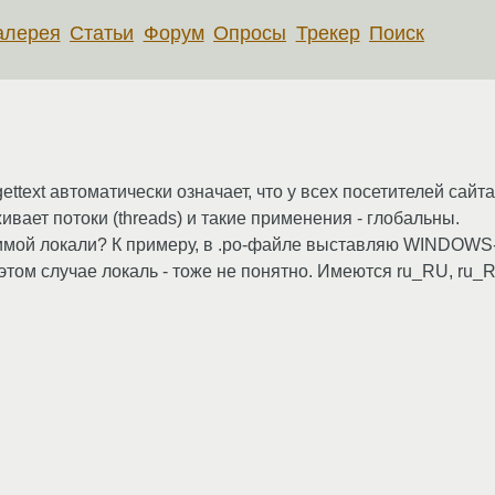
алерея
Статьи
Форум
Опросы
Трекер
Поиск
ettext автоматически означает, что у всех посетителей сайт
ивает потоки (threads) и такие применения - глобальны.
одимой локали? К примеру, в .po-файле выставляю WINDOWS-
этом случае локаль - тоже не понятно. Имеются ru_RU, ru_RU