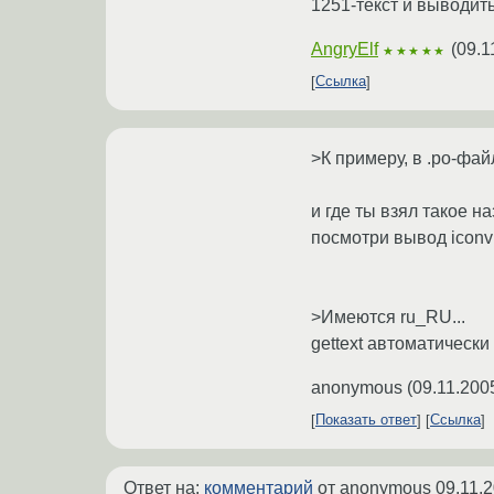
1251-текст и выводить
AngryElf
(
09.1
★★★★★
Ссылка
>К примеру, в .po-ф
и где ты взял такое н
посмотри вывод iconv 
>Имеются ru_RU...
gettext автоматическ
anonymous
(
09.11.200
Показать ответ
Ссылка
Ответ на:
комментарий
от anonymous
09.11.