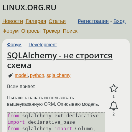
LINUX.ORG.RU
Новости
Галерея
Статьи
Регистрация
-
Вход
Форум
Опросы
Трекер
Поиск
Форум
—
Development
SQLAlchemy - не строится
схема
model
,
python
,
sqlalchemy
Всем привет.
1
Пытаюсь начать использовать
вышеуказанную ORM. Описываю модель.
2
from
 sqlalchemy.ext.declarative 
import
from
 sqlalchemy 
import
 Column, 