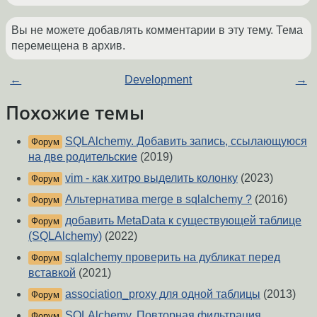
Вы не можете добавлять комментарии в эту тему. Тема
перемещена в архив.
←
Development
→
Похожие темы
SQLAlchemy. Добавить запись, ссылающуюся
Форум
на две родительские
(2019)
vim - как хитро выделить колонку
(2023)
Форум
Альтернатива merge в sqlalchemy ?
(2016)
Форум
добавить MetaData к существующей таблице
Форум
(SQLAlchemy)
(2022)
sqlalchemy проверить на дубликат перед
Форум
вставкой
(2021)
association_proxy для одной таблицы
(2013)
Форум
SQLAlchemy. Повторная фильтрация
Форум