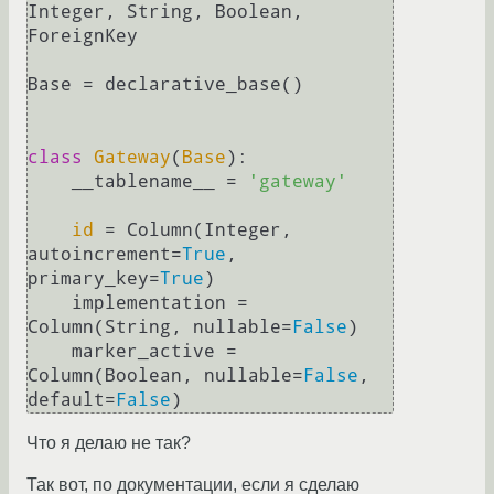
Integer, String, Boolean, 
ForeignKey

Base = declarative_base()

class
Gateway
(
Base
):

    __tablename__ = 
'gateway'
id
 = Column(Integer, 
autoincrement=
True
, 
primary_key=
True
)

    implementation = 
Column(String, nullable=
False
)

    marker_active = 
Column(Boolean, nullable=
False
, 
default=
False
Что я делаю не так?
Так вот, по документации, если я сделаю