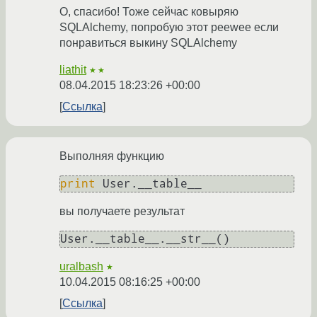
O, спасибо! Тоже сейчас ковыряю
SQLAlchemy, попробую этот peewee если
понравиться выкину SQLAlchemy
liathit
★★
08.04.2015 18:23:26 +00:00
Ссылка
Выполняя функцию
print
 User.__table__
вы получаете результат
User.__table__.__str__()
uralbash
★
10.04.2015 08:16:25 +00:00
Ссылка