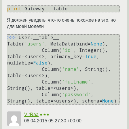
print
 Gateway.__table__
Я должен увидеть, что-то очень похожее на это, но
для моей модели
>>> 
User.__table__ 

Table(
'users'
, MetaData(bind=
None
),

            Column(
'id'
, Integer(), 
table=<users>, primary_key=
True
, 
nullable=
False
),

            Column(
'name'
, String(), 
table=<users>),

            Column(
'fullname'
, 
String(), table=<users>),

            Column(
'password'
, 
String(), table=<users>), schema=
None
)
VirRaa
★★★
08.04.2015 05:27:30 +00:00