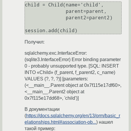
child = Child(name='child',

              parent=parent,

              parent2=parent2)

Получил:
sqlalchemy.exc.InterfaceError:
(sqlite3.InterfaceError) Error binding parameter
0 - probably unsupported type. [SQL: INSERT
INTO «Child» (f_parent, f_parent2, c_name)
VALUES (?, ?, ?)] [parameters:
(<__main__.Parent object at 0x7f115e17df60>,
<__main__.Parent2 object at
0x7f115e17dd68>, 'child')]
В документации
(
https://docs.sqlalchemy.org/en/13/orm/basic_r
elationships.html#association-ob...
) нашел
такой пример: