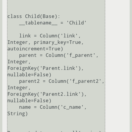
class Child(Base):

    __tablename__ = 'Child'

    link = Column('link', 
Integer, primary_key=True, 
autoincrement=True)

    parent = Column('f_parent', 
Integer, 
ForeignKey('Parent.link'), 
nullable=False)

    parent2 = Column('f_parent2', 
Integer, 
ForeignKey('Parent2.link'), 
nullable=False)

    name = Column('c_name', 
String)
