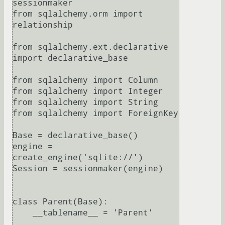
sessionmaker

from sqlalchemy.orm import 
relationship

from sqlalchemy.ext.declarative 
import declarative_base

from sqlalchemy import Column

from sqlalchemy import Integer

from sqlalchemy import String

from sqlalchemy import ForeignKey

Base = declarative_base()

engine = 
create_engine('sqlite://')

Session = sessionmaker(engine)

class Parent(Base):

    __tablename__ = 'Parent'
