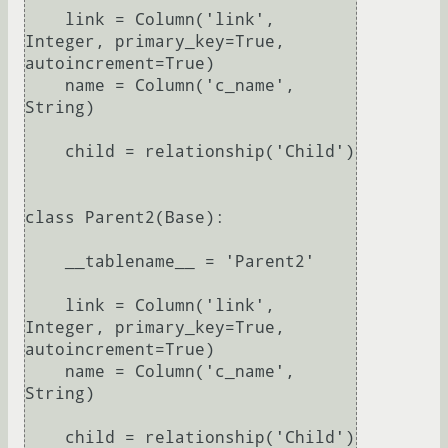
    link = Column('link', 
Integer, primary_key=True, 
autoincrement=True)

    name = Column('c_name', 
String)

    child = relationship('Child')

class Parent2(Base):

    __tablename__ = 'Parent2'

    link = Column('link', 
Integer, primary_key=True, 
autoincrement=True)

    name = Column('c_name', 
String)

    child = relationship('Child')
