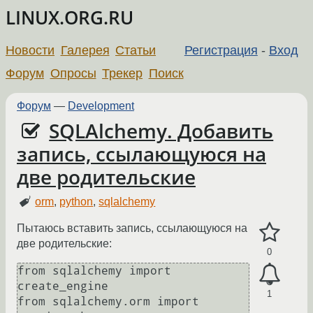
LINUX.ORG.RU
Новости
Галерея
Статьи
Регистрация
-
Вход
Форум
Опросы
Трекер
Поиск
Форум
—
Development
SQLAlchemy. Добавить
запись, ссылающуюся на
две родительские
orm
,
python
,
sqlalchemy
Пытаюсь вставить запись, ссылающуюся на
две родительские:
0
from sqlalchemy import 
create_engine

1
from sqlalchemy.orm import 