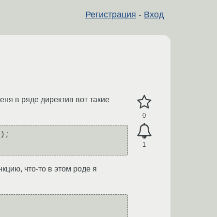
Регистрация
-
Вход
еня в ряде директив вот такие
0
);

1
нкцию, что-то в этом роде я