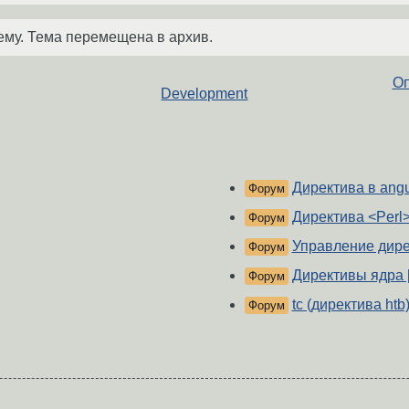
ему. Тема перемещена в архив.
Оп
Development
Директива в angu
Форум
Директива <Perl
Форум
Управление дире
Форум
Директивы ядра [
Форум
tc (директива htb
Форум