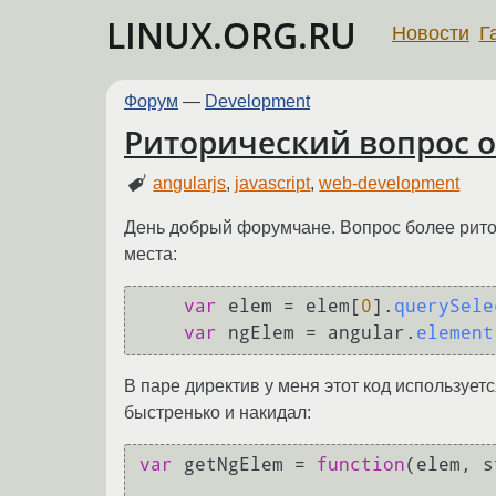
LINUX.ORG.RU
Новости
Г
Форум
—
Development
Риторический вопрос о
angularjs
,
javascript
,
web-development
День добрый форумчане. Вопрос более ритори
места:
var
 elem = elem[
0
].
querySele
var
 ngElem = angular.
element
В паре директив у меня этот код используетс
быстренько и накидал:
var
 getNgElem = 
function
(
elem, s