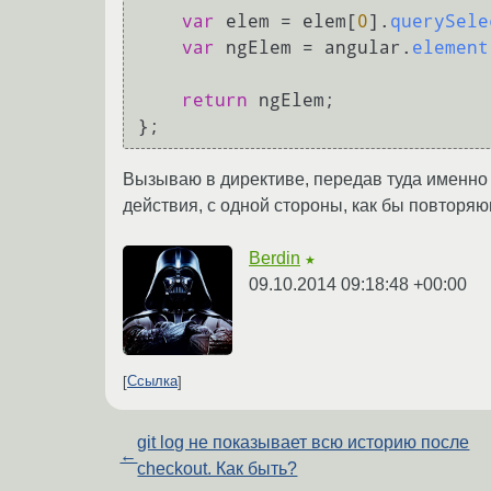
var
 elem = elem[
0
].
querySele
var
 ngElem = angular.
element
return
 ngElem;

Вызываю в директиве, передав туда именно e
действия, с одной стороны, как бы повторяющ
Berdin
★
09.10.2014 09:18:48 +00:00
Ссылка
git log не показывает всю историю после
←
checkout. Как быть?