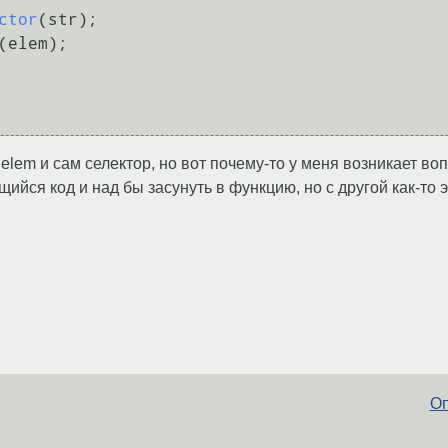
ctor
(str);

(elem);

lem и сам селектор, но вот почему-то у меня возникает во
ийся код и над бы засунуть в функцию, но с другой как-то 
Оп