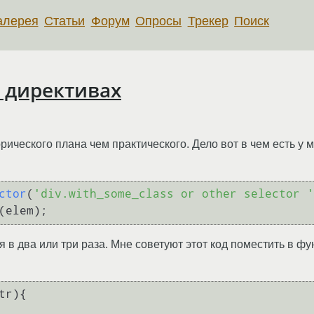
алерея
Статьи
Форум
Опросы
Трекер
Поиск
 директивах
ческого плана чем практического. Дело вот в чем есть у м
ctor
(
'div.with_some_class or other selector '
я в два или три раза. Мне советуют этот код поместить в фу
tr
){
