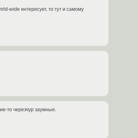
rld-wide интересует, то тут и самому
кие-то черезчур заумные.