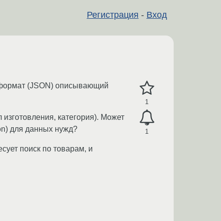
Регистрация
-
Вход
й формат (JSON) описывающий
1
л изготовления, категория). Может
on) для данных нужд?
1
сует поиск по товарам, и