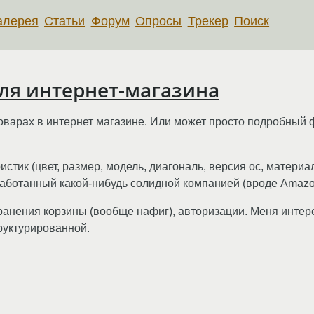
алерея
Статьи
Форум
Опросы
Трекер
Поиск
ля интернет-магазина
товарах в интернет магазине. Или может просто подробны
стик (цвет, размер, модель, диагональ, версия ос, материа
работанный какой-нибудь солидной компанией (вроде Amaz
ранения корзины (вообще нафиг), авторизации. Меня интере
руктурированной.