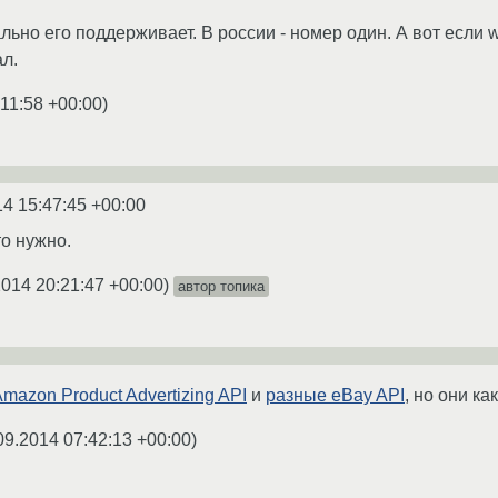
ьно его поддерживает. В россии - номер один. А вот если wi
ал.
:11:58 +00:00
)
14 15:47:45 +00:00
то нужно.
2014 20:21:47 +00:00
)
автор топика
mazon Product Advertizing API
и
разные eBay API
, но они ка
09.2014 07:42:13 +00:00
)