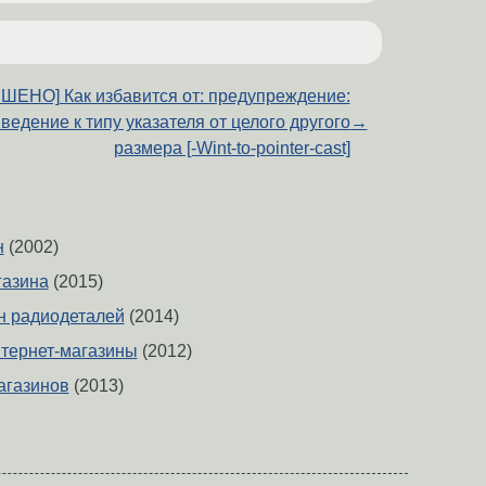
ШЕНО] Как избавится от: предупреждение:
ведение к типу указателя от целого другого
→
размера [-Wint-to-pointer-cast]
н
(2002)
газина
(2015)
н радиодеталей
(2014)
тернет-магазины
(2012)
агазинов
(2013)