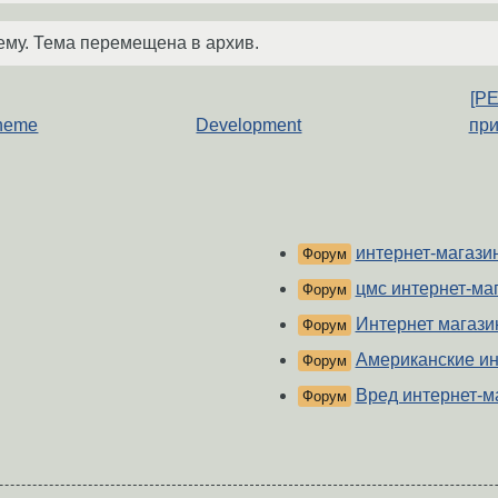
ему. Тема перемещена в архив.
[РЕ
heme
Development
при
интернет-магази
Форум
цмс интернет-ма
Форум
Интернет магази
Форум
Американские ин
Форум
Вред интернет-м
Форум