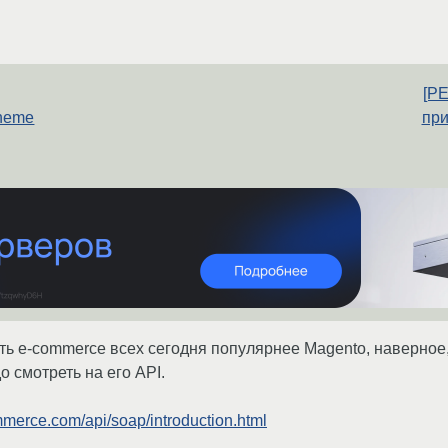
[РЕ
heme
при
сть e-commerce всех сегодня популярнее Magento, наверное
о смотреть на его API.
merce.com/api/soap/introduction.html