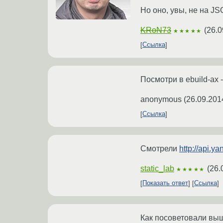
Но оно, увы, не на J
KRoN73
(
26.0
★★★★★
Ссылка
Посмотри в ebuild-ах 
anonymous
(
26.09.201
Ссылка
Смотрели
http://api.y
static_lab
(
26.
★★★★★
Показать ответ
Ссылка
Как посоветовали вы