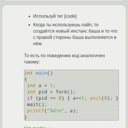
Используй тег [code]
Когда ты используешь пайп, то
создаётся новый инстанс баша и то что
с правой стороны баша выполняется в
нём.
То есть по поведению код аналогичен
такому:
int
main
()
{

int
 a = 
1
;

int
 pid = fork();

if
 (pid == 
0
) { a+=
1
; 
exit
(
0
); }

 wait();

printf
(
"%d\n"
, a);
