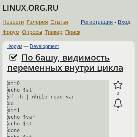
LINUX.ORG.RU
Новости
Галерея
Статьи
Регистрация
-
Вход
Форум
Опросы
Трекер
Поиск
Форум
—
Development
По башу, видимость
переменных внутри цикла
st=0

echo $st

0
df -h | while read var

do

st=1

1
echo $var

echo $st

done
