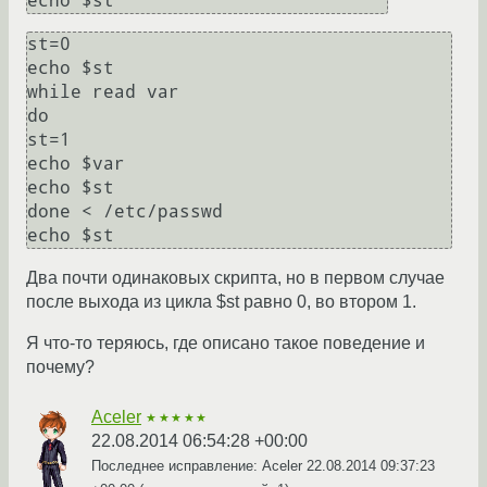
st=0

echo $st

while read var

do

st=1

echo $var

echo $st

done < /etc/passwd

Два почти одинаковых скрипта, но в первом случае
после выхода из цикла $st равно 0, во втором 1.
Я что-то теряюсь, где описано такое поведение и
почему?
Aceler
★★★★★
22.08.2014 06:54:28 +00:00
Последнее исправление: Aceler
22.08.2014 09:37:23