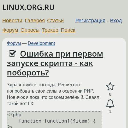
LINUX.ORG.RU
Новости
Галерея
Статьи
Регистрация
-
Вход
Форум
Опросы
Трекер
Поиск
Форум
—
Development
Ошибка при первом
запуске скрипта - как
побороть?
Здравствуйте, господа. Решил вот
попробовать свои силы в освоении PHP.
0
Новичок я пока что совсем зелёный. Сваял
такой вот ГК:
1
<?php

    function function1($item) {

?>
