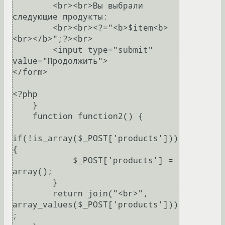
        <br><br>Вы выбрали 
следующие продукты:

        <br><br><?="<b>$item<b>
<br></b>";?><br>

        <input type="submit" 
value="Продолжить">

</form>

<?php

    }

    function function2() {

if(!is_array($_POST['products'])) 
{

            $_POST['products'] = 
array();

        }

        return join("<br>", 
array_values($_POST['products']))
;
