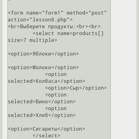
<form name="form1" method="post" 
action="lesson8.php">

<br>Выберите продукты:<br><br>

        <select name=products[] 
size=7 multiple>

<option>Яблоки</option>

<option>Молоко</option>

            <option 
selected>Колбаса</option>

            <option>Сыр</option>

            <option 
selected>Вино</option>

            <option 
selected>Хлеб</option>

<option>Сигареты</option>

        </select>
