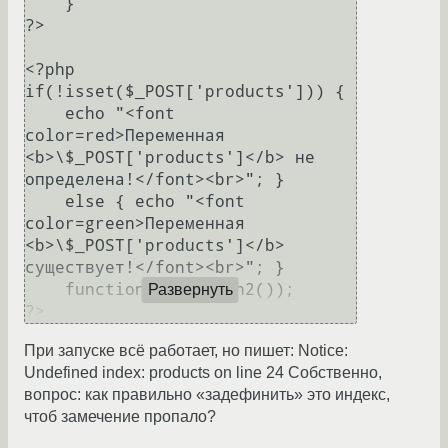
    }

?>

<?php

if(!isset($_POST['products'])) {

    echo "<font 
color=red>Переменная 
<b>\$_POST['products']</b> не 
определена!</font><br>"; }

    else { echo "<font 
color=green>Переменная 
<b>\$_POST['products']</b> 
существует!</font><br>"; }

    function1(function2());

Развернуть
?>
При запуске всё работает, но пишет: Notice:
Undefined index: products on line 24 Собственно,
вопрос: как правильно «задефинить» это индекс,
чтоб замечение пропало?