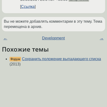
Ссылка
Вы не можете добавлять комментарии в эту тему. Тема
перемещена в архив.
←
Development
→
Похожие темы
Сохранить положение выпадающего списка
Форум
(2013)
Не работает метод post в PHP7 на Ubuntu
Форум
(2017)
Проклятый Метод POST неидут данные
(2008)
Форум
Подскажите, пожалуйста, из-за чего может
Форум
быть ошибка Warning: Cannot modify header
information.
(2013)