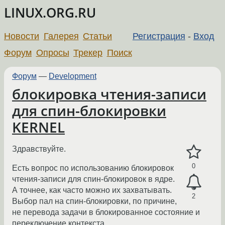
LINUX.ORG.RU
Новости
Галерея
Статьи
Регистрация
-
Вход
Форум
Опросы
Трекер
Поиск
Форум
—
Development
блокировка чтения-записи
для спин-блокировки
KERNEL
Здравствуйте.
0
Есть вопрос по использованию блокировок
чтения-записи для спин-блокировок в ядре.
А точнее, как часто можно их захватывать.
2
Выбор пал на спин-блокировки, по причине,
не перевода задачи в блокированное состояние и
переключение контекста.