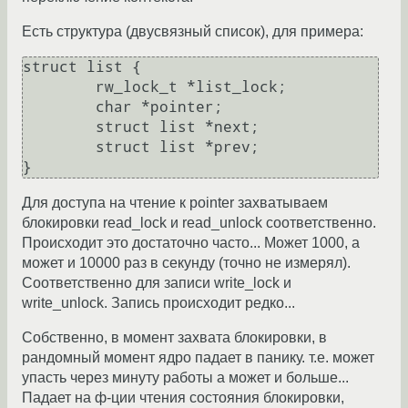
Есть структура (двусвязный список), для примера:
struct list {

        rw_lock_t *list_lock;

        char *pointer;

        struct list *next;

        struct list *prev;

Для доступа на чтение к pointer захватываем
блокировки read_lock и read_unlock соответственно.
Происходит это достаточно часто... Может 1000, а
может и 10000 раз в секунду (точно не измерял).
Соответственно для записи write_lock и
write_unlock. Запись происходит редко...
Собственно, в момент захвата блокировки, в
рандомный момент ядро падает в панику. т.е. может
упасть через минуту работы а может и больше...
Падает на ф-ции чтения состояния блокировки,