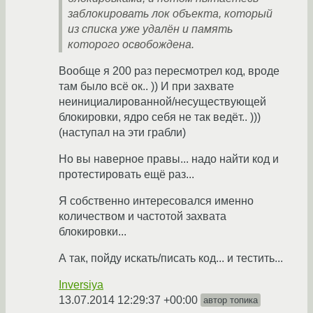
заблокировать лок объекта, который
из списка уже удалён и память
которого освобождена.
Вообще я 200 раз пересмотрел код, вроде
там было всё ок.. )) И при захвате
неинициалированной/несуществующей
блокировки, ядро себя не так ведёт.. )))
(наступал на эти грабли)
Но вы наверное правы... надо найти код и
протестировать ещё раз...
Я собственно интересовался именно
количеством и частотой захвата
блокировки...
А так, пойду искать/писать код... и тестить...
Inversiya
13.07.2014 12:29:37 +00:00
автор топика