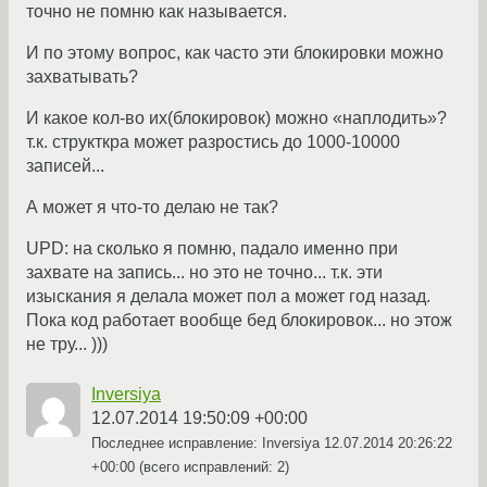
точно не помню как называется.
И по этому вопрос, как часто эти блокировки можно
захватывать?
И какое кол-во их(блокировок) можно «наплодить»?
т.к. структкра может разростись до 1000-10000
записей...
А может я что-то делаю не так?
UPD: на сколько я помню, падало именно при
захвате на запись... но это не точно... т.к. эти
изыскания я делала может пол а может год назад.
Пока код работает вообще бед блокировок... но этож
не тру... )))
Inversiya
12.07.2014 19:50:09 +00:00
Последнее исправление: Inversiya
12.07.2014 20:26:22
+00:00
(всего исправлений: 2)