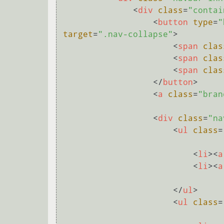
<
div
class
=
"contai
<
button
type
=
"
target
=
".nav-collapse"
>
<
span
clas
<
span
clas
<
span
clas
</
button
>
<
a
class
=
"bran
<
div
class
=
"na
<
ul
class
=
<
li
>
<
a
<
li
>
<
a
</
ul
>
<
ul
class
=