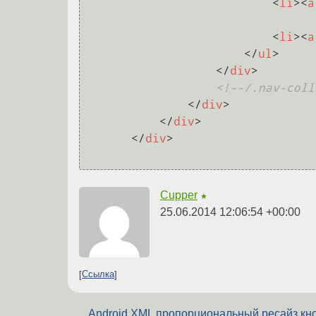
<
li
>
<
a
<
li
>
<
a
</
ul
>
</
div
>
<!--/.nav-coll
</
div
>
</
div
>
</
div
>
Cupper
★
25.06.2014 12:06:54 +00:00
Ссылка
Android XML пропорциональный ресайз кн