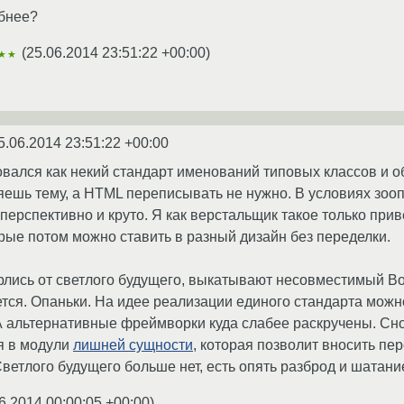
бнее?
(
25.06.2014 23:51:22 +00:00
)
★★
5.06.2014 23:51:22 +00:00
овался как некий стандарт именований типовых классов и о
яешь тему, а HTML переписывать не нужно. В условиях зооп
перспективно и круто. Я как верстальщик такое только прив
рые потом можно ставить в разный дизайн без переделки.
пёрлись от светлого будущего, выкатывают несовместимый Bo
тся. Опаньки. На идее реализации единого стандарта можно 
А альтернативные фреймворки куда слабее раскручены. Сно
я в модули
лишней сущности
, которая позволит вносить 
ветлого будущего больше нет, есть опять разброд и шатание
6.2014 00:00:05 +00:00
)