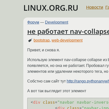
LINUX.ORG.RU
Новости
Г
Форум
—
Development
не работает nav-collapse
bootstrap
,
web-development
Привет, и снова я.
Использую элемент nav-collapse collapse из 
появляется, но она не работает. Пробовал 
элементов или удалении некоторого тега, но
Собстно сам сайт тут
http://rango.pythonany
А вот так выглядит этот элемент
<
div
class
=
"navbar navbar-invers
<
div
class
=
"navbar-inn