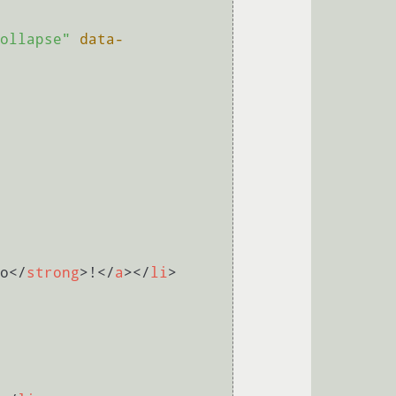
ollapse"
data-
o
</
strong
>
!
</
a
>
</
li
>