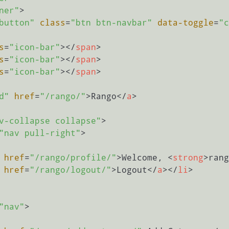
ner"
>
button"
class
=
"btn btn-navbar"
data-toggle
=
"c
s
=
"icon-bar"
>
</
span
>
s
=
"icon-bar"
>
</
span
>
s
=
"icon-bar"
>
</
span
>
d"
href
=
"/rango/"
>
Rango
</
a
>
v-collapse collapse"
>
"nav pull-right"
>
href
=
"/rango/profile/"
>
Welcome, 
<
strong
>
rang
href
=
"/rango/logout/"
>
Logout
</
a
>
</
li
>
"nav"
>