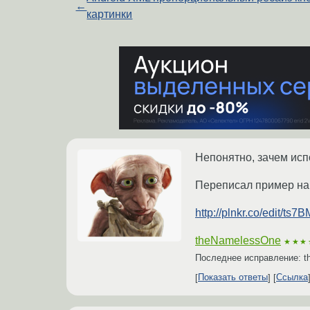
←
картинки
Непонятно, зачем исп
Переписал пример на B
http://plnkr.co/edit
theNamelessOne
★★★
Последнее исправление: 
Показать ответы
Ссылка