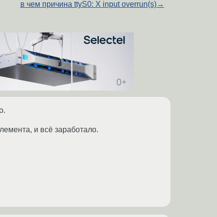
в чем причина ttyS0: X input overrun(s)
→
о.
элемента, и всё заработало.