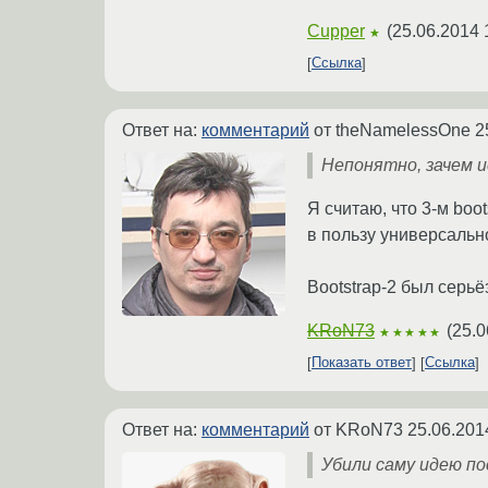
Cupper
(
25.06.2014 
★
Ссылка
Ответ на:
комментарий
от theNamelessOne
2
Непонятно, зачем и
Я считаю, что 3-м boo
в пользу универсальн
Bootstrap-2 был серьё
KRoN73
(
25.0
★★★★★
Показать ответ
Ссылка
Ответ на:
комментарий
от KRoN73
25.06.201
Убили саму идею п