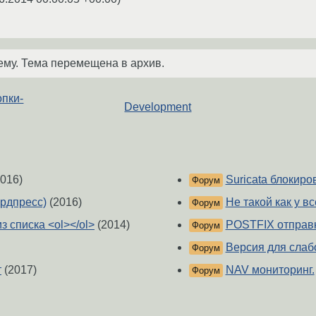
ему. Тема перемещена в архив.
опки-
Development
016)
Suricata блокиров
Форум
ордпресс)
(2016)
Не такой как у вс
Форум
з списка <ol></ol>
(2014)
POSTFIX отправк
Форум
Версия для слаб
Форум
т
(2017)
NAV мониторинг.
Форум