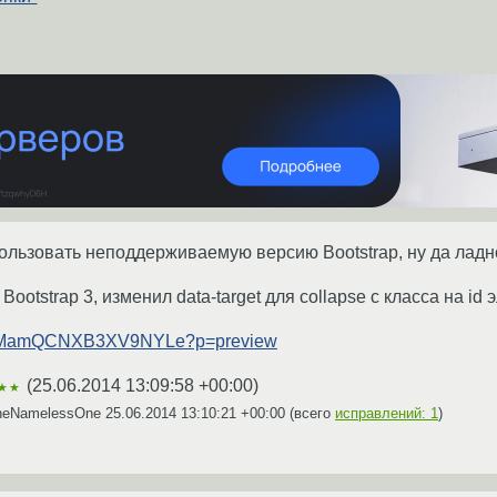
ользовать неподдерживаемую версию Bootstrap, ну да ладн
ootstrap 3, изменил data-target для collapse с класса на id 
/ts7BMamQCNXB3XV9NYLe?p=preview
(
25.06.2014 13:09:58 +00:00
)
★★
theNamelessOne
25.06.2014 13:10:21 +00:00
(всего
исправлений: 1
)