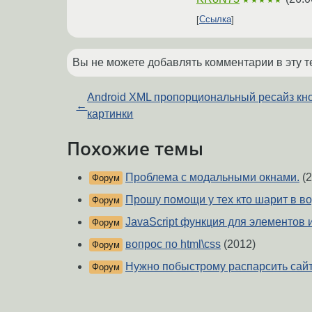
Ссылка
Вы не можете добавлять комментарии в эту т
Android XML пропорциональный ресайз кн
←
картинки
Похожие темы
Проблема с модальными окнами.
(2
Форум
Прошу помощи у тех кто шарит в в
Форум
JavaScript функция для элементов и
Форум
вопрос по html\css
(2012)
Форум
Нужно побыстрому распарсить сай
Форум