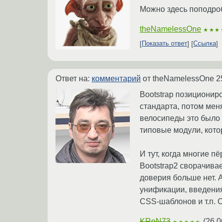
Можно здесь поподро
theNamelessOne
★★★
Показать ответ
Ссылка
Ответ на:
комментарий
от theNamelessOne
2
Bootstrap позиционир
стандарта, потом мен
велосипеды это было 
типовые модули, кото
И тут, когда многие 
Bootstrap2 сворачивае
доверия больше нет. 
унификации, введени
CSS-шаблонов и т.п. С
KRoN73
(
26.0
★★★★★