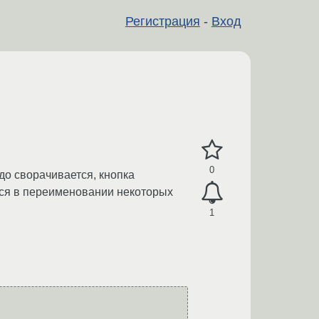
Регистрация
-
Вход
0
адо сворачивается, кнопка
еся в переименовании некоторых
1