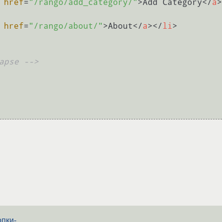
href
=
"/rango/add_category/"
>
Add Category
</
a
>
href
=
"/rango/about/"
>
About
</
a
>
</
li
>
apse -->
опки-