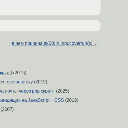
в чем причина ttyS0: X input overrun(s)
→
ка url
(2015)
ех reverse proxy
(2019)
а почты через php скрипт
(2025)
овидящих на JavaScript + CSS
(2018)
(2007)