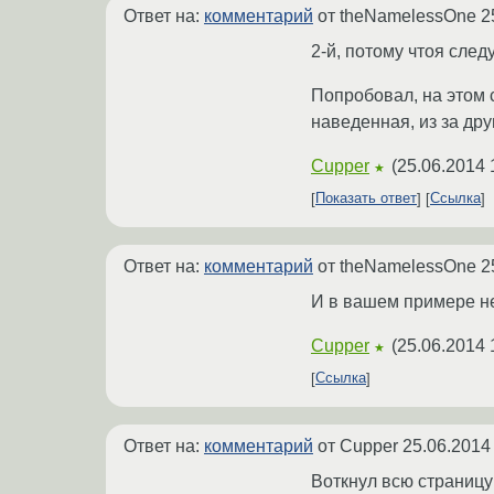
Ответ на:
комментарий
от theNamelessOne
2
2-й, потому чтоя след
Попробовал, на этом с
наведенная, из за дру
Cupper
(
25.06.2014 
★
Показать ответ
Ссылка
Ответ на:
комментарий
от theNamelessOne
2
И в вашем примере не
Cupper
(
25.06.2014 
★
Ссылка
Ответ на:
комментарий
от Cupper
25.06.2014
Воткнул всю страницу 