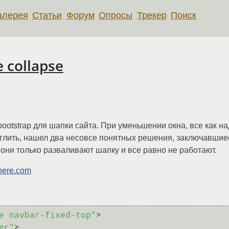
алерея
Статьи
Форум
Опросы
Трекер
Поиск
 collapse
bootstrap для шапки сайта. При уменьшении окна, все как н
гуглить, нашел два несовсе понятных решения, заключавши
 они только разваливают шапку и все равно не работают.
where.com
e navbar-fixed-top"
>
er"
>